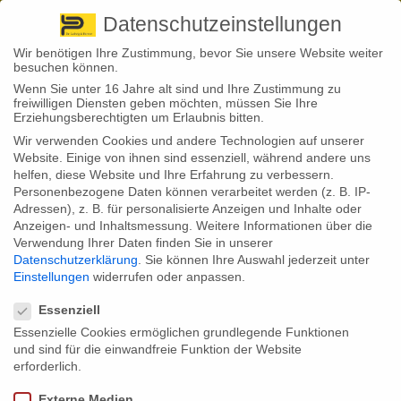
Pirna
+ 49 3501 528571 |
Kaufbeuren
+49 8341 16362
So finden Sie uns
Standorte
Datenschutzeinstellungen
Wir benötigen Ihre Zustimmung, bevor Sie unsere Website weiter
besuchen können.
Wenn Sie unter 16 Jahre alt sind und Ihre Zustimmung zu
freiwilligen Diensten geben möchten, müssen Sie Ihre
Erziehungsberechtigten um Erlaubnis bitten.
Wir verwenden Cookies und andere Technologien auf unserer
Back to News
Website. Einige von ihnen sind essenziell, während andere uns
helfen, diese Website und Ihre Erfahrung zu verbessern.
By
Stephan Fröhlich
Personenbezogene Daten können verarbeitet werden (z. B. IP-
18
Adressen), z. B. für personalisierte Anzeigen und Inhalte oder
Viele Menschen hegen den Wunsch, in ihren eigenen vier
Aug.
Anzeigen- und Inhaltsmessung.
Weitere Informationen über die
Wänden zu leben. In den kommenden Jahren beabsichtigt
Verwendung Ihrer Daten finden Sie in unserer
jeder sechste Deutsche (18 Prozent), Wohneigentum zu erwerben.
Datenschutzerklärung
.
Sie können Ihre Auswahl jederzeit unter
Unter den 25- bis 34-Jährigen hegt sogar jeder Dritte (35 Prozent)
Einstellungen
widerrufen oder anpassen.
derartige Kaufabsichten. Das geht aus einer aktuellen Umfrage von
Datenschutzeinstellungen
YouGov im Auftrag der Postbank Immobilien hervor.
Essenziell
Um dieses Ziel zu unterstützen, bietet der Staat finanzielle Anreize für
Essenzielle Cookies ermöglichen grundlegende Funktionen
Geldanlagen, die für den Erwerb, die Sanierung oder Renovierung von
und sind für die einwandfreie Funktion der Website
Immobilien genutzt werden können. Diese Anreize werden durch die
Wohnungsbauprämie gewährt.
erforderlich.
Die staatliche Förderung betrifft jährliche Sparbeiträge von 700 Euro,
Externe Medien