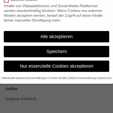
bzw. 1.400 Euro für Ehepaare, mit einem Zuschuss von zehn Prozent.
Inhalte von Videoplattformen und Social-Media-Plattformen
Diese Beiträge müssen in einen Sparvertrag fließen, der eine
„wohnwirtschaftliche Verwendung“ der Anlage vorsieht. Üblicherweise
werden standardmäßig blockiert. Wenn Cookies von externen
handelt es sich dabei um einen Bausparvertrag.
Medien akzeptiert werden, bedarf der Zugriff auf diese Inhalte
keiner manuellen Einwilligung mehr.
Die Förderberechtigung richtet sich an Sparer ab 16 Jahren mit einem
zu versteuernden Jahreseinkommen von höchstens 35.000 Euro,
während für Verheiratete eine Einkommensgrenze von 70.000 Euro gilt.
Alle akzeptieren
Damit die im Verlauf des Vertrags festgelegte Prämie dem
Bausparguthaben gutgeschrieben werden kann, muss der Sparvertrag
bei der Zuteilung für eine wohnwirtschaftliche Maßnahme verwendet
Speichern
werden. Wer aktuell bauen will, sollte seine finanzielle Kalkulation aber
genau prüfen. Die Bauzinsen sind in den letzten Monaten deutlich
gestiegen, zudem haben sich Material, Handwerkerleistungen etc.
deutlich verteuert. Hier sollte im Zweifel ein unabhängiger Fachmann
Nur essenzielle Cookies akzeptieren
hinzugezogen werden, ob die geplante Finanzierung noch funktioniert.
Individuelle Datenschutzeinstellungen
Cookie-Details
Datenschutzerklärung
Impressum
Datenschutzeinstellungen
Author
Wenn Sie unter 16 Jahre alt sind und Ihre Zustimmung zu
freiwilligen Diensten geben möchten, müssen Sie Ihre
Stephan Fröhlich
Erziehungsberechtigten um Erlaubnis bitten.
Wir verwenden Cookies und andere Technologien auf unserer
Website. Einige von ihnen sind essenziell, während andere uns