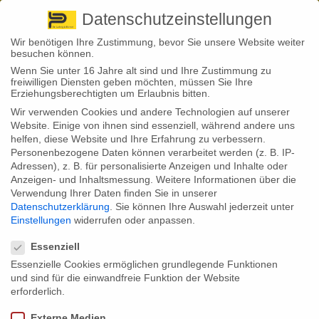
Pirna
+ 49 3501 528571 |
Kaufbeuren
+49 8341 16362
So finden Sie uns
Standorte
Datenschutzeinstellungen
Wir benötigen Ihre Zustimmung, bevor Sie unsere Website weiter
besuchen können.
Wenn Sie unter 16 Jahre alt sind und Ihre Zustimmung zu
freiwilligen Diensten geben möchten, müssen Sie Ihre
Erziehungsberechtigten um Erlaubnis bitten.
Wir verwenden Cookies und andere Technologien auf unserer
Back to News
Website. Einige von ihnen sind essenziell, während andere uns
helfen, diese Website und Ihre Erfahrung zu verbessern.
By
Stephan Fröhlich
Personenbezogene Daten können verarbeitet werden (z. B. IP-
15
Adressen), z. B. für personalisierte Anzeigen und Inhalte oder
Zahnzusatzversicherung: Beliebt und sinnvoll
Jan.
Anzeigen- und Inhaltsmessung.
Weitere Informationen über die
Verwendung Ihrer Daten finden Sie in unserer
Immer mehr Deutsche schließen eine Zahnzusatzversicherung ab. Das
Datenschutzerklärung
.
Sie können Ihre Auswahl jederzeit unter
ist auch Kassenpatienten sehr zu empfehlen, müssen sie doch mit
Einstellungen
widerrufen oder anpassen.
hohen Kosten für Zahnersatz rechnen. Und viele Menschen werten ein
Datenschutzeinstellungen
schönes Gebiss als Visitenkarte.
Essenziell
Die Zahnzusatzversicherung boomt! Auch 2021 legte die Zahl der
Essenzielle Cookies ermöglichen grundlegende Funktionen
Verträge deutlich zu, so berichtet der Verband der privaten
und sind für die einwandfreie Funktion der Website
Krankenversicherer. Demnach kamen etwa 787.000 Verträge hinzu.
erforderlich.
Das ist ein Plus von 4,62 Prozent gegenüber dem Vorjahr. In Summe
haben bereits 17,83 Millionen Menschen einen entsprechenden Schutz.
Externe Medien