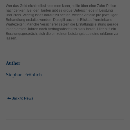
helfen, diese Website und Ihre Erfahrung zu verbessern.
Wer das Geld nicht selbst stemmen kann, sollte über eine Zahn-Police
Personenbezogene Daten können verarbeitet werden (z. B. IP-
nachdenken. Bei den Tarifen gibt es große Unterschiede in Leistung
Adressen), z. B. für personalisierte Anzeigen und Inhalte oder
und Preis. Wichtig ist es darauf zu achten, welche Anteile pro jeweiliger
Anzeigen- und Inhaltsmessung.
Weitere Informationen über die
Behandlung erstattet werden. Das gilt auch mit Blick auf vereinbarte
Wartezeiten: Manche Versicherer setzen die Erstattungsleistung gerade
Verwendung Ihrer Daten finden Sie in unserer
in den ersten Jahren nach Vertragsabschluss stark herab. Hier hilft ein
Datenschutzerklärung
.
Beratungsgespräch, sich die einzelnen Leistungsbausteine erklären zu
Hier finden Sie eine Übersicht über alle verwendeten Cookies. Sie
lassen.
können Ihre Einwilligung zu ganzen Kategorien geben oder sich
weitere Informationen anzeigen lassen und so nur bestimmte
Cookies auswählen.
Author
Alle akzeptieren
Speichern
Stephan Fröhlich
Zurück
Nur essenzielle Cookies akzeptieren
Datenschutzeinstellungen
Essenziell (1)
Essenzielle Cookies ermöglichen grundlegende Funktionen und sind für
Back to News
die einwandfreie Funktion der Website erforderlich.
Cookie-Informationen anzeigen
Ext
Externe Medien (2)
Inhalte von Videoplattformen und Social-Media-Plattformen werden