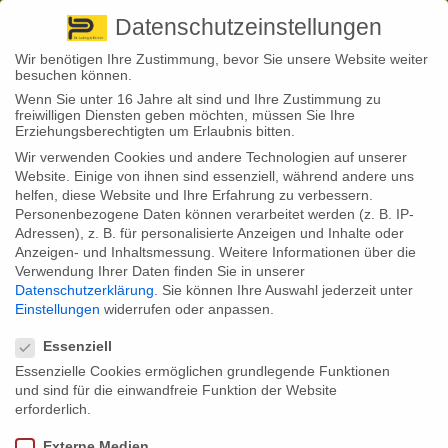
Pirna
+ 49 3501 528571 |
Kaufbeuren
+49 8341 16362
So finden Sie uns
Standorte
Datenschutzeinstellungen
Wir benötigen Ihre Zustimmung, bevor Sie unsere Website weiter
besuchen können.
Wenn Sie unter 16 Jahre alt sind und Ihre Zustimmung zu
freiwilligen Diensten geben möchten, müssen Sie Ihre
Erziehungsberechtigten um Erlaubnis bitten.
Wir verwenden Cookies und andere Technologien auf unserer
Back to News
Website. Einige von ihnen sind essenziell, während andere uns
helfen, diese Website und Ihre Erfahrung zu verbessern.
By
Stephan Fröhlich
Personenbezogene Daten können verarbeitet werden (z. B. IP-
27
Adressen), z. B. für personalisierte Anzeigen und Inhalte oder
Okt.
Anzeigen- und Inhaltsmessung.
Weitere Informationen über die
Verwendung Ihrer Daten finden Sie in unserer
Der Bundesgerichtshof hat am Dienstag ein Urteil gefällt, das allzu
Datenschutzerklärung
.
Sie können Ihre Auswahl jederzeit unter
hohen und willkürlich berechneten Bankgebühren einen Riegel
Einstellungen
widerrufen oder anpassen.
vorschiebt. Demnach dürfen die Geldhäuser keine Pauschalgebühr
Datenschutzeinstellungen
berechnen, wenn ein Kunde (erlaubterweise) seinen Dispo überzieht.
Manche Kunden dürfen nun auf eine Rückzahlung hoffen.
Essenziell
Essenzielle Cookies ermöglichen grundlegende Funktionen
Es ist bisher gängige Praxis gewesen, aber sicher nicht im Sinne des
und sind für die einwandfreie Funktion der Website
Kunden: Viele Banken haben eine Mindestpauschale berechnet, wenn
die Inhaber ihres Girokontos den Dispo überzogen haben. Doch
erforderlich.
entsprechende Klauseln, die eine solche Mindestpauschale vorsehen,
verstoßen gegen die gesetzlichen Vorgaben des Verbraucherschutzes.
Externe Medien