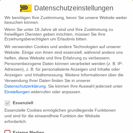
Pirna
+ 49 3501 528571 |
Kaufbeuren
+49 8341 16362
So finden Sie uns
Standorte
Datenschutzeinstellungen
Wir benötigen Ihre Zustimmung, bevor Sie unsere Website weiter
besuchen können.
Wenn Sie unter 16 Jahre alt sind und Ihre Zustimmung zu
freiwilligen Diensten geben möchten, müssen Sie Ihre
Erziehungsberechtigten um Erlaubnis bitten.
Wir verwenden Cookies und andere Technologien auf unserer
Back to News
Website. Einige von ihnen sind essenziell, während andere uns
helfen, diese Website und Ihre Erfahrung zu verbessern.
By
Stephan Fröhlich
Personenbezogene Daten können verarbeitet werden (z. B. IP-
23
Adressen), z. B. für personalisierte Anzeigen und Inhalte oder
Juni
Anzeigen- und Inhaltsmessung.
Weitere Informationen über die
Verwendung Ihrer Daten finden Sie in unserer
Die Deutschen investieren ihr Geld lieber in den Urlaub als in eine
Datenschutzerklärung
.
Sie können Ihre Auswahl jederzeit unter
Altersvorsorge! Was klingen mag wie ein Vorurteil, ist jetzt anhand
Einstellungen
widerrufen oder anpassen.
einer repräsentativen forsa-Umfrage zum Teil bestätigt. Werden die
Datenschutzeinstellungen
Anleger vor die Wahl gestellt, für den Urlaub oder die private
Altersvorsorge zu sparen, entscheiden sich 57 Prozent der
Essenziell
Verbraucher für den Urlaub und nur 36 Prozent für die
Essenzielle Cookies ermöglichen grundlegende Funktionen
Altersvorsorge, so ergab die Befragung.
und sind für die einwandfreie Funktion der Website
Natürlich soll niemand auf den wohlverdienten Urlaub verzichten
erforderlich.
müssen. Auch Erholung ist wichtig und die Urlaubsreise für viele
Menschen die schönste Zeit des Jahres, verbunden mit tollen
Externe Medien