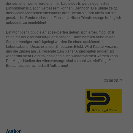
helfen, diese Website und Ihre Erfahrung zu verbessern.
die jetzt eher wenig verdienen, im Laufe des Erwerbslebens ihre
Einkommenssituation verbessern können. Dennoch: Die Studie zeigt,
Personenbezogene Daten können verarbeitet werden (z. B. IP-
dass vielen Menschen Altersarmut droht, wenn sie sich allein auf die
Adressen), z. B. für personalisierte Anzeigen und Inhalte oder
gesetzliche Rente verlassen. Eine zusätzliche Privatvorsorge ist folglich
Anzeigen- und Inhaltsmessung.
Weitere Informationen über die
unbedingt zu empfehlen!
Verwendung Ihrer Daten finden Sie in unserer
Datenschutzerklärung
.
Ein wichtiger Tipp, die Anlageexperten geben, ist hierbei, möglichst
Hier finden Sie eine Übersicht über alle verwendeten Cookies. Sie
zeitig mit der Altersvorsorge anzufangen. Dann nämlich muss in der
können Ihre Einwilligung zu ganzen Kategorien geben oder sich
Summe weniger zurückgelegt werden für einen auskömmlichen
weitere Informationen anzeigen lassen und so nur bestimmte
Lebensabend. Ursache ist der Zinseszins-Effekt: Wird Kapital verzinst
Cookies auswählen.
und die Zinsen am Jahresende zum bisher Angesparten addiert, ist
wiederum mehr Geld da, das dann auch wieder verzinst werden kann.
Die Möglichkeiten der Altersvorsorge sind so bunt wie vielfältig. Ein
Alle akzeptieren
Speichern
Beratungsgespräch schafft Aufklärung!
Zurück
Nur essenzielle Cookies akzeptieren
23.06.2017
Datenschutzeinstellungen
Essenziell (1)
Essenzielle Cookies ermöglichen grundlegende Funktionen und sind für
die einwandfreie Funktion der Website erforderlich.
Cookie-Informationen anzeigen
Ext
Externe Medien (2)
Author
Inhalte von Videoplattformen und Social-Media-Plattformen werden