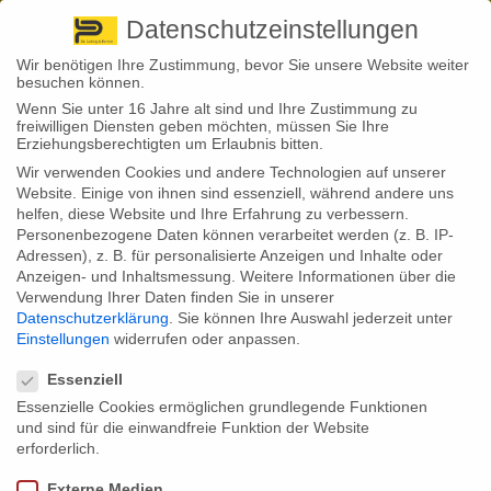
Pirna
+ 49 3501 528571 |
Kaufbeuren
+49 8341 16362
So finden Sie uns
Standorte
Datenschutzeinstellungen
Wir benötigen Ihre Zustimmung, bevor Sie unsere Website weiter
besuchen können.
Wenn Sie unter 16 Jahre alt sind und Ihre Zustimmung zu
freiwilligen Diensten geben möchten, müssen Sie Ihre
Erziehungsberechtigten um Erlaubnis bitten.
Wir verwenden Cookies und andere Technologien auf unserer
Back to News
Website. Einige von ihnen sind essenziell, während andere uns
helfen, diese Website und Ihre Erfahrung zu verbessern.
By
Stephan Fröhlich
Personenbezogene Daten können verarbeitet werden (z. B. IP-
27
Adressen), z. B. für personalisierte Anzeigen und Inhalte oder
Apr.
Mit dem Anhänger unterwegs –
Anzeigen- und Inhaltsmessung.
Weitere Informationen über die
Verwendung Ihrer Daten finden Sie in unserer
Nur mit dem richtigen
Datenschutzerklärung
.
Sie können Ihre Auswahl jederzeit unter
Einstellungen
widerrufen oder anpassen.
Datenschutzeinstellungen
Versicherungsschutz!
Essenziell
Essenzielle Cookies ermöglichen grundlegende Funktionen
und sind für die einwandfreie Funktion der Website
Viele Autofahrer gehen fälschlicherweise davon aus, dass ein Anhänger
erforderlich.
automatisch über die Kfz-Haftpflicht mitversichert ist. Doch das ist ein
Trugschluss. Denn seit einer Gesetzreform in 2002 muss eine separate
Externe Medien
Anhängerversicherung abgeschlossen werden.