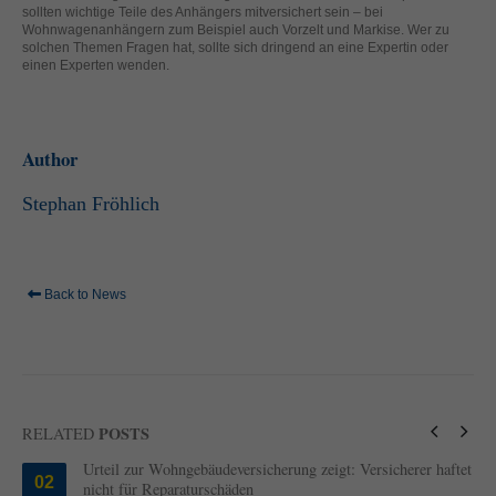
sollten wichtige Teile des Anhängers mitversichert sein – bei
standardmäßig blockiert. Wenn Cookies von externen Medien akzeptiert
Wohnwagenanhängern zum Beispiel auch Vorzelt und Markise. Wer zu
werden, bedarf der Zugriff auf diese Inhalte keiner manuellen Einwilligung
solchen Themen Fragen hat, sollte sich dringend an eine Expertin oder
mehr.
einen Experten wenden.
Cookie-Informationen anzeigen
powered by Borlabs Cookie
Datenschutzerklärung
Impressum
Author
Stephan Fröhlich
Back to News
POSTS
RELATED
Urteil zur Wohngebäudeversicherung zeigt: Versicherer haftet
02
nicht für Reparaturschäden