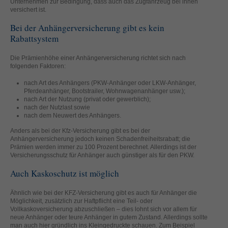
Unternehmen zur Bedingung, dass auch das Zugfahrzeug bei ihnen
helfen, diese Website und Ihre Erfahrung zu verbessern.
versichert ist.
Personenbezogene Daten können verarbeitet werden (z. B. IP-
Adressen), z. B. für personalisierte Anzeigen und Inhalte oder
Bei der Anhängerversicherung gibt es kein
Anzeigen- und Inhaltsmessung.
Weitere Informationen über die
Rabattsystem
Verwendung Ihrer Daten finden Sie in unserer
Datenschutzerklärung
.
Die Prämienhöhe einer Anhängerversicherung richtet sich nach
Hier finden Sie eine Übersicht über alle verwendeten Cookies. Sie
folgenden Faktoren:
können Ihre Einwilligung zu ganzen Kategorien geben oder sich
weitere Informationen anzeigen lassen und so nur bestimmte
nach Art des Anhängers (PKW-Anhänger oder LKW-Anhänger,
Cookies auswählen.
Pferdeanhänger, Bootstrailer, Wohnwagenanhänger usw.);
nach Art der Nutzung (privat oder gewerblich);
nach der Nutzlast sowie
Alle akzeptieren
Speichern
nach dem Neuwert des Anhängers.
Zurück
Nur essenzielle Cookies akzeptieren
Anders als bei der Kfz-Versicherung gibt es bei der
Anhängerversicherung jedoch keinen Schadenfreiheitsrabatt; die
Datenschutzeinstellungen
Prämien werden immer zu 100 Prozent berechnet. Allerdings ist der
Essenziell (1)
Versicherungsschutz für Anhänger auch günstiger als für den PKW.
Essenzielle Cookies ermöglichen grundlegende Funktionen und sind für
Auch Kaskoschutz ist möglich
die einwandfreie Funktion der Website erforderlich.
Cookie-Informationen anzeigen
Ähnlich wie bei der KFZ-Versicherung gibt es auch für Anhänger die
Möglichkeit, zusätzlich zur Haftpflicht eine Teil- oder
Ext
Externe Medien (2)
Vollkaskoversicherung abzuschließen – dies lohnt sich vor allem für
neue Anhänger oder teure Anhänger in gutem Zustand. Allerdings sollte
man auch hier gründlich ins Kleingedruckte schauen. Zum Beispiel
Inhalte von Videoplattformen und Social-Media-Plattformen werden