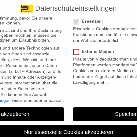
Datenschutzeinstellungen
 finden Sie uns
Standorte
Datenschutzeinstellungen
stimmung, bevor Sie unsere
Essenziell
en können.
Essenzielle Cookies ermögliche
re alt sind und Ihre Zustimmung
Wir bieten
Leistungsübersicht
Über uns
Standorte
Funktionen und sind für die einw
ten geben möchten, müssen Sie
igten um Erlaubnis bitten.
der Website erforderlich.
s und andere Technologien auf
Externe Medien
e von ihnen sind essenziell,
Inhalte von Videoplattformen un
lfen, diese Website und Ihre
Plattformen werden standardmäß
rn.
Personenbezogene Daten
Cookies von externen Medien akz
en (z. B. IP-Adressen), z. B. für
bedarf der Zugriff auf diese Inha
en und Inhalte oder Anzeigen-
Einwilligung mehr.
eitere Informationen über die
uptverlierer der Inflation“
 finden Sie in unserer
Sie können Ihre Auswahl
lungen
widerrufen oder anpassen.
inken-Politiker Dietmar Bartsch und forderte eine einmalige ‚Inflations-
rung sind Angaben des Statistischen Bundesamtes über die Höhe der
 akzeptieren
Speicher
tschland muss mit weniger auskommen, errechnete das Statistische
Nur essenzielle Cookies akzeptieren
tsch ist das ein Armutszeugnis. Die Ampel lasse die Rentner im Stich, 