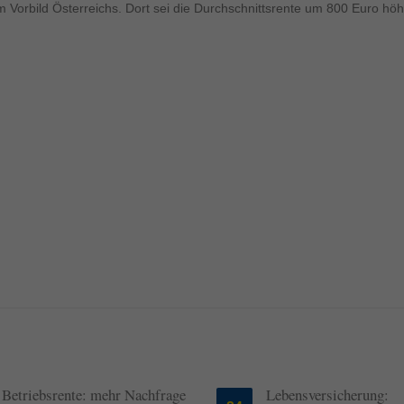
ormen und Social-Media-Plattformen werden standardmäßig blockiert. Wenn Cookie
 Vorbild Österreichs. Dort sei die Durchschnittsrente um 800 Euro höh
 der Zugriff auf diese Inhalte keiner manuellen Einwilligung mehr.
Cookie-Informationen anzeigen
ie
Daten
Betriebsrente: mehr Nachfrage
Lebensversicherung: