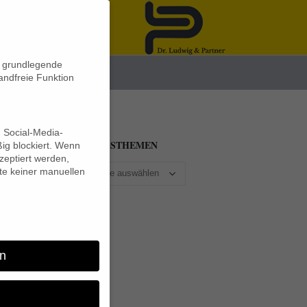
n grundlegende
News
andfreie Funktion
d Social-Media-
BEITRAGSTHEMEN
ig blockiert. Wenn
eptiert werden,
lte keiner manuellen
n
so