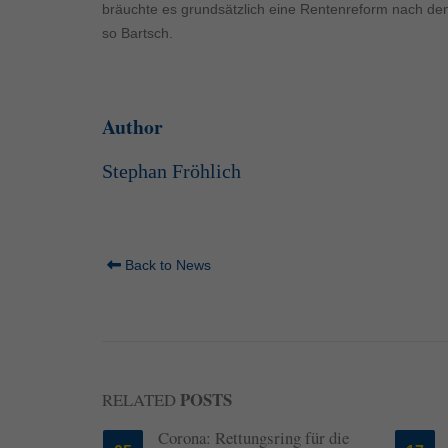
Inhalte von Videoplattf
bräuchte es grundsätzlich eine Rentenreform nach dem
akzeptiert werden, bedarf
so Bartsch.
powered by Borlabs Cook
Author
Stephan Fröhlich
Back to News
POSTS
RELATED
nmobil?
Corona: Rettungsring für die