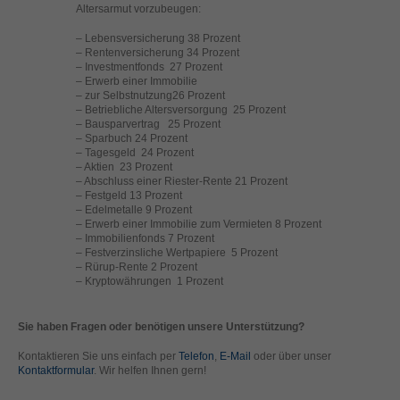
Altersarmut vorzubeugen:
helfen, diese Website und Ihre Erfahrung zu verbessern.
Personenbezogene Daten können verarbeitet werden (z. B. IP-
– Lebensversicherung 38 Prozent
Adressen), z. B. für personalisierte Anzeigen und Inhalte oder
– Rentenversicherung 34 Prozent
Anzeigen- und Inhaltsmessung.
Weitere Informationen über die
– Investmentfonds 27 Prozent
Verwendung Ihrer Daten finden Sie in unserer
– Erwerb einer Immobilie
Datenschutzerklärung
.
– zur Selbstnutzung26 Prozent
– Betriebliche Altersversorgung 25 Prozent
Hier finden Sie eine Übersicht über alle verwendeten Cookies. Sie
– Bausparvertrag 25 Prozent
können Ihre Einwilligung zu ganzen Kategorien geben oder sich
– Sparbuch 24 Prozent
weitere Informationen anzeigen lassen und so nur bestimmte
– Tagesgeld 24 Prozent
Cookies auswählen.
– Aktien 23 Prozent
– Abschluss einer Riester-Rente 21 Prozent
Alle akzeptieren
Speichern
– Festgeld 13 Prozent
– Edelmetalle 9 Prozent
– Erwerb einer Immobilie zum Vermieten 8 Prozent
Zurück
Nur essenzielle Cookies akzeptieren
– Immobilienfonds 7 Prozent
Datenschutzeinstellungen
– Festverzinsliche Wertpapiere 5 Prozent
Essenziell (1)
– Rürup-Rente 2 Prozent
– Kryptowährungen 1 Prozent
Essenzielle Cookies ermöglichen grundlegende Funktionen und sind für
die einwandfreie Funktion der Website erforderlich.
Sie haben Fragen oder benötigen unsere Unterstützung?
Cookie-Informationen anzeigen
Kontaktieren Sie uns einfach per
Telefon
,
E-Mail
oder über unser
Ext
Externe Medien (2)
Kontaktformular
. Wir helfen Ihnen gern!
Inhalte von Videoplattformen und Social-Media-Plattformen werden