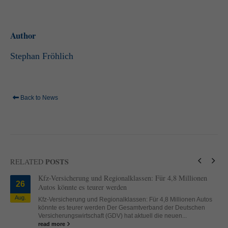
standardmäßig blockiert. Wenn Cookies von externen Medien akzeptiert
werden, bedarf der Zugriff auf diese Inhalte keiner manuellen Einwilligung
mehr.
Author
Cookie-Informationen anzeigen
Stephan Fröhlich
powered by Borlabs Cookie
Datenschutzerklärung
Impressum
Back to News
POSTS
RELATED
Kfz-Versicherung und Regionalklassen: Für 4,8 Millionen
26
Autos könnte es teurer werden
Aug.
Kfz-Versicherung und Regionalklassen: Für 4,8 Millionen Autos
könnte es teurer werden Der Gesamtverband der Deutschen
Versicherungswirtschaft (GDV) hat aktuell die neuen...
read more