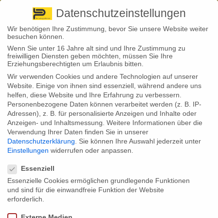
Pirna
+ 49 3501 528571 |
Kaufbeuren
+49 8341 16362
So finden Sie uns
Standorte
Datenschutzeinstellungen
Wir benötigen Ihre Zustimmung, bevor Sie unsere Website weiter
besuchen können.
Wenn Sie unter 16 Jahre alt sind und Ihre Zustimmung zu
freiwilligen Diensten geben möchten, müssen Sie Ihre
Erziehungsberechtigten um Erlaubnis bitten.
Wir verwenden Cookies und andere Technologien auf unserer
Back to News
Website. Einige von ihnen sind essenziell, während andere uns
helfen, diese Website und Ihre Erfahrung zu verbessern.
By
Stephan Fröhlich
Personenbezogene Daten können verarbeitet werden (z. B. IP-
30
Adressen), z. B. für personalisierte Anzeigen und Inhalte oder
Altersvorsorge: Wagen Deutsche mehr Risiko?
Nov.
Anzeigen- und Inhaltsmessung.
Weitere Informationen über die
Verwendung Ihrer Daten finden Sie in unserer
Die Mehrheit der Deutschen hat bereits Maßnahmen
Datenschutzerklärung
.
Sie können Ihre Auswahl jederzeit unter
zur Altersvorsorge ergriffen oder plant es zumindest.
Einstellungen
widerrufen oder anpassen.
Welche Art der Geldanlage dabei bevorzugt wird, zeigt
Datenschutzeinstellungen
das aktuelle Vermögensbarometer des Deutschen
Sparkassen und Giroverbands.
Essenziell
Essenzielle Cookies ermöglichen grundlegende Funktionen
Wer kritisiert, dass die Deutschen zu wenig für ihre
und sind für die einwandfreie Funktion der Website
Altersvorsorge tuen würden, muss vor allem auch über
die Arbeits-Einkommen in Deutschland sprechen. So
erforderlich.
zeigt das aktuelle Vermögensbarometer des Deutschen
Sparkassen und Giroverbands (DSGV), dass nur 21
Externe Medien