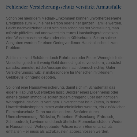
helfen, diese Website und Ihre Erfahrung zu verbessern.
Fehlender Versicherungsschutz verstärkt Armutsfalle
Personenbezogene Daten können verarbeitet werden (z. B. IP-
Adressen), z. B. für personalisierte Anzeigen und Inhalte oder
Schon bei niedrigem Median-Einkommen können unvorhergesehene
Anzeigen- und Inhaltsmessung.
Weitere Informationen über die
Ereignisse zum Ruin einer Person oder einer ganzen Familie werden.
Verwendung Ihrer Daten finden Sie in unserer
Leicht nachvollziehen lässt sich dies schon bei der Vorstellung, man
Datenschutzerklärung
.
müsste plötzlich und unerwartet ein teures Haushaltsgerät ersetzen –
Hier finden Sie eine Übersicht über alle verwendeten Cookies. Sie
eine Waschmaschine etwa oder einen Kühlschrank. Schon solche
können Ihre Einwilligung zu ganzen Kategorien geben oder sich
Ausgaben werden für einen Geringverdiener-Haushalt schnell zum
weitere Informationen anzeigen lassen und so nur bestimmte
Problem.
Cookies auswählen.
Schlimmer sind Schäden durch Rohrbruch oder Feuer. Wenngleich die
Vorstellung, sich mit wenig Geld dennoch gut zu versichern, zunächst
Alle akzeptieren
Speichern
paradox anmutet, ist die Aussage demnach dennoch richtig: Guter
Versicherungsschutz ist insbesondere für Menschen mit kleinem
Geldbeutel dringend geboten.
Zurück
Nur essenzielle Cookies akzeptieren
Datenschutzeinstellungen
So lohnt eine Hausratversicherung, damit sich im Schadenfall das
Essenziell (1)
eigene Hab und Gut ersetzen lässt. Besitzer eines Eigenheims oder
einer eigenen Immobilie sollten zudem dringend über den richtigen
Essenzielle Cookies ermöglichen grundlegende Funktionen und sind für
Wohngebäude-Schutz verfügen. Unverzichtbar ist in Zeiten, in denen
die einwandfreie Funktion der Website erforderlich.
Unwetterkatastrophen immer wahrscheinlicher werden, ein zusätzlicher
Elementarschutz. Denn nur dieser deckt Schäden durch
Cookie-Informationen anzeigen
Überschwemmung, Rückstau, Erdbeben, Erdsenkung, Erdrutsch,
Schneedruck, Lawinen und durch ähnliche Elementarschäden. Weder
Ext
Externe Medien (2)
in Hausrat- noch Wohngebäude-Policen ist ein Elementarschutz
enthalten – er muss als Extrabaustein abgeschlossen werden.
Inhalte von Videoplattformen und Social-Media-Plattformen werden