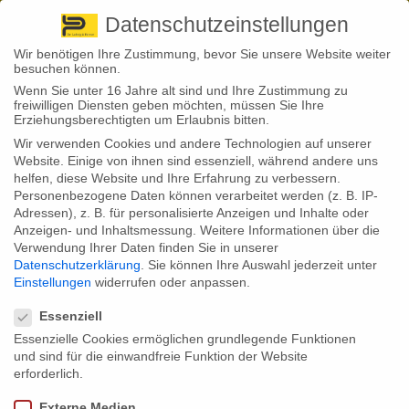
Pirna
+ 49 3501 528571 |
Kaufbeuren
+49 8341 16362
So finden Sie uns
Standorte
Datenschutzeinstellungen
Wir benötigen Ihre Zustimmung, bevor Sie unsere Website weiter
besuchen können.
Wenn Sie unter 16 Jahre alt sind und Ihre Zustimmung zu
freiwilligen Diensten geben möchten, müssen Sie Ihre
Erziehungsberechtigten um Erlaubnis bitten.
Wir verwenden Cookies und andere Technologien auf unserer
Back to News
Website. Einige von ihnen sind essenziell, während andere uns
helfen, diese Website und Ihre Erfahrung zu verbessern.
By
Stephan Fröhlich
Personenbezogene Daten können verarbeitet werden (z. B. IP-
04
Adressen), z. B. für personalisierte Anzeigen und Inhalte oder
Aug.
Armutsrisiko nimmt zu – auch
Anzeigen- und Inhaltsmessung.
Weitere Informationen über die
Verwendung Ihrer Daten finden Sie in unserer
durch fehlenden Versicherungsschutz
Datenschutzerklärung
.
Sie können Ihre Auswahl jederzeit unter
Einstellungen
widerrufen oder anpassen.
Datenschutzeinstellungen
Essenziell
Der Paritätische Gesamtverband hat im Juni seinen Armutsbericht 2022
Essenzielle Cookies ermöglichen grundlegende Funktionen
vorgelegt. Hierfür wurden Daten des Mikrozensus ausgewertet – die
größte repräsentative Haushaltsbefragung in Deutschland zur
und sind für die einwandfreie Funktion der Website
Einkommenssituation. Präsentiert wird der Mikrozensus vom
erforderlich.
Statistischen Bundesamt.
Externe Medien