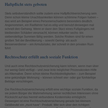
Haftpflicht stets geboten
standardmäßig blockiert. Wenn Cookies von externen Medien akzeptiert
werden, bedarf der Zugriff auf diese Inhalte keiner manuellen Einwilligung
mehr.
Stets selbstverständlich sollte zudem eine Haftpflichtversicherung sein.
Denn schon kleine Unachtsamkeiten können schlimme Folgen haben –
Cookie-Informationen anzeigen
das wird am Beispiel eines Personenschadens besonders deutlich.
Angenommen, ein Radfahrer hat es eilig und benutzt deswegen mal
powered by Borlabs Cookie
Datenschutzerklärung
Impressum
schnell den Gehweg. Wenn er dann den Sturz eines Fußgängers mit
bleibenden Schäden verursacht, können mitunter sechs- bis
siebenstellige Summen fällig werden. Solche Risiken sind für einen
großen Teil der Bevölkerung – sowohl Gering- als auch
Besserverdiener – ein Armutsrisiko, der schnell in den privaten Ruin
führt.
Rechtsschutz erfüllt auch soziale Funktion
Und auch eine Rechtsschutzversicherung kann lohnen, wenn man über
nur wenig Geld verfügt – und zwar trotz möglicher Prozesskosten-Hilfe
als Alternative. Denn schon kleine Rechtsstreitigkeiten – zum Beispiel
eine gekündigte Wohnung – können schnell vier- oder gar fünfstellige
Beträge verschlingen.
Die Rechtsschutzversicherung erfüllt eine wichtige soziale Funktion, da
sie jedem Bürger die Wahrnehmung seiner rechtlichen Interessen ohne
Rücksicht auf das hiermit verbundene Kostenrisiko ermöglicht.
Deswegen ist eine Rechtsschutzversicherung gerade bei kleinem
Geldbeutel ein „must have“- Produkt. Wer sich über den richtigen