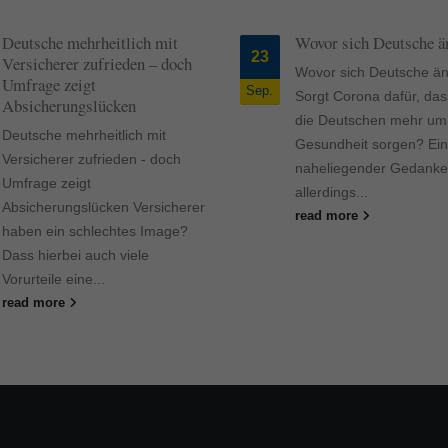
Deutsche mehrheitlich mit
Wovor sich Deutsche ä
23
Versicherer zufrieden – doch
Wovor sich Deutsche än
Umfrage zeigt
Sep.
Sorgt Corona dafür, das
Absicherungslücken
die Deutschen mehr um 
Deutsche mehrheitlich mit
Gesundheit sorgen? Ein
Versicherer zufrieden - doch
naheliegender Gedanke
Umfrage zeigt
allerdings...
Absicherungslücken Versicherer
read more
haben ein schlechtes Image?
Dass hierbei auch viele
Vorurteile eine...
read more