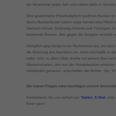
Inhalte von Videoplattf
die Versicherer jedes Jahr und zahlen dafür in Summe 
akzeptiert werden, bedarf
Eine gewöhnliche Privathaftpflicht greift bei Hunden i
powered by Borlabs Cook
Sechs Bundesländer haben sogar bereits eine Pflicht z
Sachsen-Anhalt, Schleswig-Holstein und Thüringen. In 
bestimmte Rassen. Wer gegen die Vorgabe verstößt un
Glimpflich ging übrigens ein Rechtsstreit aus, bei dem
die Wohnung des Nachbarn ein, dann verstopfte er den
hatte. Und, zu allem Übel, drehte mit seinem Maul a
Wasserschaden, den nun der Hundebesitzer ersetzen sol
Umständen gewesen, entschieden die Richter (Az: 19
Sie haben Fragen oder benötigen unsere Unterst
Kontaktieren Sie uns einfach per
Telefon
,
E-Mail
, über
Ihnen gern!