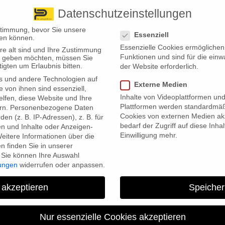
Datenschutzeinstellungen
 finden Sie uns
Standorte
Datenschutzeinstellungen
stimmung, bevor Sie unsere
Essenziell
en können.
Essenzielle Cookies ermögliche
re alt sind und Ihre Zustimmung
Wir bieten
Leistungsübersicht
Über uns
Standorte
Funktionen und sind für die einw
ten geben möchten, müssen Sie
igten um Erlaubnis bitten.
der Website erforderlich.
s und andere Technologien auf
Externe Medien
e von ihnen sind essenziell,
Inhalte von Videoplattformen un
lfen, diese Website und Ihre
Plattformen werden standardmäß
rn.
Personenbezogene Daten
Cookies von externen Medien akz
en (z. B. IP-Adressen), z. B. für
bedarf der Zugriff auf diese Inha
en und Inhalte oder Anzeigen-
Einwilligung mehr.
eitere Informationen über die
 finden Sie in unserer
Sie können Ihre Auswahl
papier und dreht den Hahn auf? Eine Frau stürzt im Supermarkt
lungen
widerrufen oder anpassen.
bliche Sachverhalte, die der Versicherer-Dachverband GDV mit Bl
s sie gegeben. Und sie zeigen, dass eine Hundehalterhaftpflicht
 akzeptieren
Speicher
n: So stellte der französische Philosoph und Aufklärer Voltaire im Jah
Nur essenzielle Cookies akzeptieren