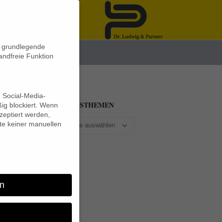
n grundlegende
News
andfreie Funktion
d Social-Media-
BEITRAGSTHEMEN
ig blockiert. Wenn
eptiert werden,
lte keiner manuellen
ick
n
r