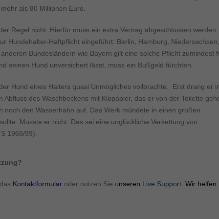
ormen und Social-Media-Plattformen werden standardmäßig blockiert. Wenn Cookie
mehr als 80 Millionen Euro.
 der Zugriff auf diese Inhalte keiner manuellen Einwilligung mehr.
Cookie-Informationen anzeigen
n der Regel nicht. Hierfür muss ein extra Vertrag abgeschlossen werden.
ie
ur Hundehalter-Haftpflicht eingeführt: Berlin, Hamburg, Niedersachsen
Daten
anderen Bundesländern wie Bayern gilt eine solche Pflicht zumindest f
d seinen Hund unversichert lässt, muss ein Bußgeld fürchten.
 der Hund eines Halters quasi Unmögliches vollbrachte. Erst drang er i
 Abfluss des Waschbeckens mit Klopapier, das er von der Toilette geho
uch noch den Wasserhahn auf. Das Werk mündete in einen großen
lte. Musste er nicht: Das sei eine unglückliche Verkettung von
 S 1968/99).
ützung?
 das
Kontaktformular
oder nutzen Sie u
nseren
Live Support
. Wir helfen