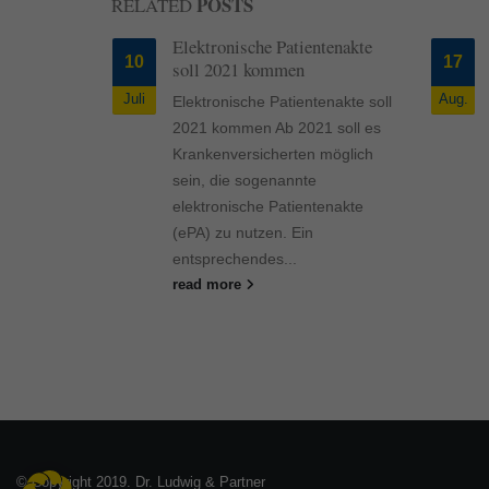
POSTS
RELATED
Unwetter
Elektronische Patientenakte
10
17
lionen
soll 2021 kommen
Juli
Aug.
Elektronische Patientenakte soll
wetter
2021 kommen Ab 2021 soll es
ionen Euro
Krankenversicherten möglich
sicherte
sein, die sogenannte
 2020
elektronische Patientenakte
litz oder
(ePA) zu nutzen. Ein
verursacht
entsprechendes...
read more
© Copyright 2019. Dr. Ludwig & Partner