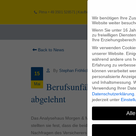
Pirna
+ 49 3501 528571 |
Kaufbeuren
+49 8341 16362
So
Wir benötigen Ihre Zu
Website weiter besuch
Wenn Sie unter 16 Jah
Home
zu freiwilligen Diens
Ihre Erziehungsberecht
Wir verwenden Cookie
Back to News
unserer Website. Einig
während andere uns he
Erfahrung zu verbesse
können verarbeitet werd
By
Stephan Fröhlich
15
personalisierte Anzeig
und Inhaltsmessung.
W
Berufsunfähigkeitsvers
Mai
Verwendung Ihrer Daten
Datenschutzerklärung
.
abgelehnt
jederzeit unter
Einstel
Alle
Das Analysehaus Morgen & Morgen hat die Gründe für 
stellten sie fest, dass die beiden Hauptgründe für ab
Nachfragen des Versicherers sowie das Nichterreiche