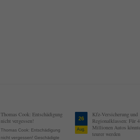
ormen und Social-Media-Plattformen werden standardmäßig blockiert. Wenn Cookie
 der Zugriff auf diese Inhalte keiner manuellen Einwilligung mehr.
Cookie-Informationen anzeigen
ie
Daten
Thomas Cook: Entschädigung
Kfz-Versicherung und
26
nicht vergessen!
Regionalklassen: Für 4
Millionen Autos könnte
Aug.
Thomas Cook: Entschädigung
teurer werden
nicht vergessen! Geschädigte