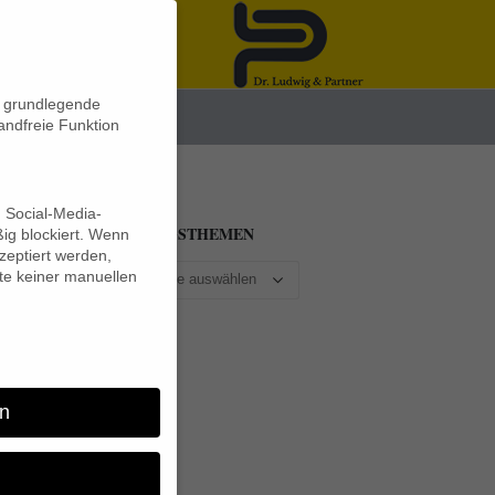
n grundlegende
News
andfreie Funktion
d Social-Media-
BEITRAGSTHEMEN
ig blockiert. Wenn
eptiert werden,
lte keiner manuellen
n