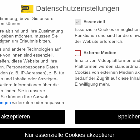
Datenschutzeinstellungen
 finden Sie uns
Standorte
Datenschutzeinstellungen
stimmung, bevor Sie unsere
Essenziell
en können.
Essenzielle Cookies ermögliche
re alt sind und Ihre Zustimmung
Wir bieten
Leistungsübersicht
Über uns
Standorte
Funktionen und sind für die einw
ten geben möchten, müssen Sie
igten um Erlaubnis bitten.
der Website erforderlich.
s und andere Technologien auf
Externe Medien
e von ihnen sind essenziell,
Inhalte von Videoplattformen un
lfen, diese Website und Ihre
Plattformen werden standardmäß
rn.
Personenbezogene Daten
Cookies von externen Medien akz
en (z. B. IP-Adressen), z. B. für
bedarf der Zugriff auf diese Inha
en und Inhalte oder Anzeigen-
Einwilligung mehr.
eitere Informationen über die
icherung: Darum werden Anträge
 finden Sie in unserer
Sie können Ihre Auswahl
lungen
widerrufen oder anpassen.
 akzeptieren
Speicher
abgelehnte Anträge auf Berufsunfähigkeitsrente untersucht. Dabei
gelehnte Leistungen das Ausbleiben einer Reaktion der Kunden auf
Nur essenzielle Cookies akzeptieren
n des BU-Grades sind.