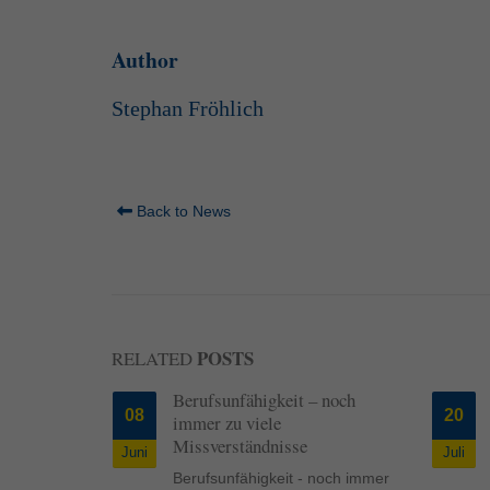
Inhalte von Videoplattf
akzeptiert werden, bedarf
Author
powered by Borlabs Cook
Stephan Fröhlich
Back to News
POSTS
RELATED
Berufsunfähigkeit – noch
08
20
immer zu viele
Missverständnisse
Juni
Juli
Berufsunfähigkeit - noch immer
e Corona-