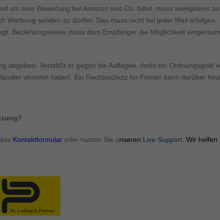
ormen und Social-Media-Plattformen werden standardmäßig blockiert. Wenn Cookie
nd um eine Bewertung bei Amazon und Co. bittet, muss wenigstens zu
 der Zugriff auf diese Inhalte keiner manuellen Einwilligung mehr.
ch Werbung senden zu dürfen. Das muss nicht bei jeder Mail erfolgen,
Cookie-Informationen anzeigen
ragt. Beziehungsweise muss dem Empfänger die Möglichkeit eingeräum
ie
Daten
ng abgeben. Verstößt er gegen die Auflagen, droht ein Ordnungsgeld 
-Händler ohnehin haben. Ein Rechtsschutz für Firmen kann darüber hin
ützung?
 das
Kontaktformular
oder nutzen Sie u
nseren
Live Support
. Wir helfen