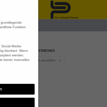
n grundlegende
News
andfreie Funktion
d Social-Media-
BEITRAGSTHEMEN
ig blockiert. Wenn
eptiert werden,
lte keiner manuellen
cht
n
bst