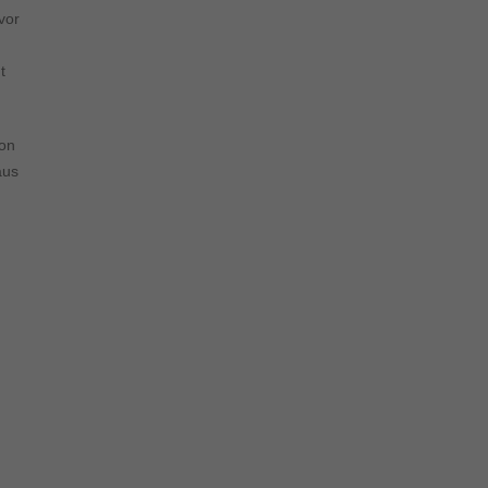
s von externen Medien
vor
t
schutzerklärung
Impressum
von
aus