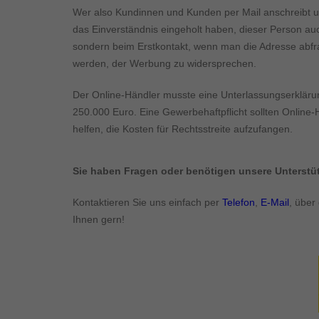
Inhalte von Videoplattf
Wer also Kundinnen und Kunden per Mail anschreibt u
akzeptiert werden, bedarf
das Einverständnis eingeholt haben, dieser Person au
sondern beim Erstkontakt, wenn man die Adresse abf
powered by Borlabs Cook
werden, der Werbung zu widersprechen.
Der Online-Händler musste eine Unterlassungserkläru
250.000 Euro. Eine Gewerbehaftpflicht sollten Online
helfen, die Kosten für Rechtsstreite aufzufangen.
Sie haben Fragen oder benötigen unsere Unterst
Kontaktieren Sie uns einfach per
Telefon
,
E-Mail
, über
Ihnen gern!