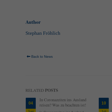
Author
Stephan Fröhlich
Back to News
POSTS
RELATED
 sich
In Coronazeiten ins Ausland
04
10
reisen? Was zu beachten ist!
Juni
Juli