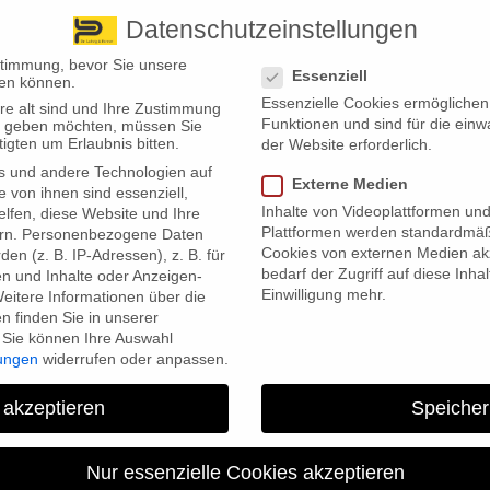
Datenschutzeinstellungen
 finden Sie uns
Standorte
Datenschutzeinstellungen
stimmung, bevor Sie unsere
Essenziell
en können.
Essenzielle Cookies ermögliche
re alt sind und Ihre Zustimmung
Wir bieten
Leistungsübersicht
Über uns
Standorte
Funktionen und sind für die einw
ten geben möchten, müssen Sie
igten um Erlaubnis bitten.
der Website erforderlich.
s und andere Technologien auf
Externe Medien
e von ihnen sind essenziell,
Inhalte von Videoplattformen un
lfen, diese Website und Ihre
Plattformen werden standardmäß
rn.
Personenbezogene Daten
Cookies von externen Medien akz
en (z. B. IP-Adressen), z. B. für
bedarf der Zugriff auf diese Inha
en und Inhalte oder Anzeigen-
Einwilligung mehr.
eitere Informationen über die
 finden Sie in unserer
Sie können Ihre Auswahl
) lässt aufhorchen. Demnach dürfen Händler und Dienstleister ni
lungen
widerrufen oder anpassen.
m positives Feedback bei einer Web- oder Social-Media-Plattform
iner Rechnung für ein gekauftes Produkt versendet wird.
 akzeptieren
Speicher
en Kundinnen und Kunden in Kontakt tritt, kann viel falsch machen. Sel
cheinen, entpuppen sich als Haftungsfalle, die ein ordentliches
Nur essenzielle Cookies akzeptieren