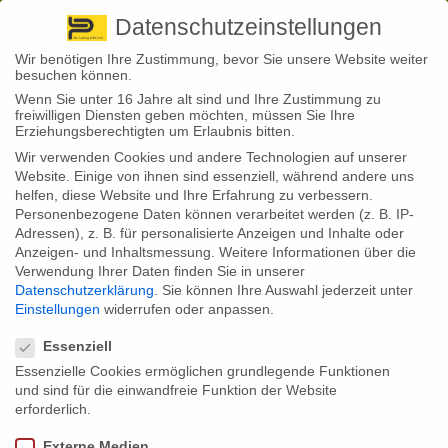
Pirna
+ 49 3501 528571 |
Kaufbeuren
+49 8341 16362
So finden Sie uns
Standorte
Datenschutzeinstellungen
Wir benötigen Ihre Zustimmung, bevor Sie unsere Website weiter
besuchen können.
Wenn Sie unter 16 Jahre alt sind und Ihre Zustimmung zu
freiwilligen Diensten geben möchten, müssen Sie Ihre
Erziehungsberechtigten um Erlaubnis bitten.
Wir verwenden Cookies und andere Technologien auf unserer
Back to News
Website. Einige von ihnen sind essenziell, während andere uns
helfen, diese Website und Ihre Erfahrung zu verbessern.
By
Stephan Fröhlich
Personenbezogene Daten können verarbeitet werden (z. B. IP-
19
Adressen), z. B. für personalisierte Anzeigen und Inhalte oder
BU-Antrag abgelehnt – woran liegt’s?
Mai
Anzeigen- und Inhaltsmessung.
Weitere Informationen über die
Verwendung Ihrer Daten finden Sie in unserer
Wer berufsunfähig wird, verlässt sich oft auf seine
Datenschutzerklärung
.
Sie können Ihre Auswahl jederzeit unter
Berufsunfähigkeitsversicherung. Doch nicht jeder Antrag auf Leistung
Einstellungen
widerrufen oder anpassen.
führt automatisch zum Erfolg: Die Ablehnungsquote liegt aktuell bei rund
Datenschutzeinstellungen
einem Drittel – aus sehr unterschiedlichen Gründen.
Essenziell
Der häufigste Grund für eine Ablehnung ist, dass Versicherte nicht alle
Essenzielle Cookies ermöglichen grundlegende Funktionen
geforderten Unterlagen einreichen oder den Kontakt abbrechen. Laut
und sind für die einwandfreie Funktion der Website
aktueller Zahlen des Analysehauses MORGEN & MORGEN trifft das auf
über 38 Prozent aller abgelehnten Fälle zu. Fast genauso häufig wird
erforderlich.
die Berufsunfähigkeit selbst nicht anerkannt – in gut einem Drittel der
Fälle wird das geforderte Maß von 50 Prozent Erwerbsminderung nicht
Externe Medien