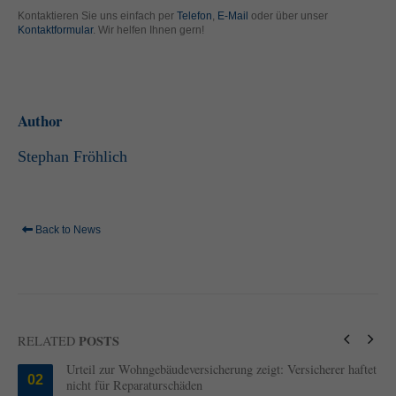
standardmäßig blockiert. Wenn Cookies von externen Medien akzeptiert
Kontaktieren Sie uns einfach per
Telefon
,
E-Mail
oder über unser
werden, bedarf der Zugriff auf diese Inhalte keiner manuellen Einwilligung
Kontaktformular
. Wir helfen Ihnen gern!
mehr.
Cookie-Informationen anzeigen
powered by Borlabs Cookie
Datenschutzerklärung
Impressum
Author
Stephan Fröhlich
Back to News
POSTS
RELATED
Urteil zur Wohngebäudeversicherung zeigt: Versicherer haftet
02
nicht für Reparaturschäden