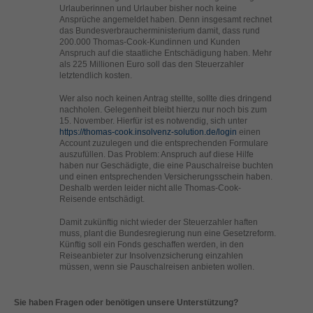
helfen, diese Website und Ihre Erfahrung zu verbessern.
Urlauberinnen und Urlauber bisher noch keine
Ansprüche angemeldet haben. Denn insgesamt rechnet
Personenbezogene Daten können verarbeitet werden (z. B. IP-
das Bundesverbraucherministerium damit, dass rund
Adressen), z. B. für personalisierte Anzeigen und Inhalte oder
200.000 Thomas-Cook-Kundinnen und Kunden
Anzeigen- und Inhaltsmessung.
Weitere Informationen über die
Anspruch auf die staatliche Entschädigung haben. Mehr
Verwendung Ihrer Daten finden Sie in unserer
als 225 Millionen Euro soll das den Steuerzahler
Datenschutzerklärung
.
letztendlich kosten.
Hier finden Sie eine Übersicht über alle verwendeten Cookies. Sie
können Ihre Einwilligung zu ganzen Kategorien geben oder sich
Wer also noch keinen Antrag stellte, sollte dies dringend
weitere Informationen anzeigen lassen und so nur bestimmte
nachholen. Gelegenheit bleibt hierzu nur noch bis zum
Cookies auswählen.
15. November. Hierfür ist es notwendig, sich unter
https://thomas-cook.insolvenz-solution.de/login
einen
Account zuzulegen und die entsprechenden Formulare
Alle akzeptieren
Speichern
auszufüllen. Das Problem: Anspruch auf diese Hilfe
haben nur Geschädigte, die eine Pauschalreise buchten
und einen entsprechenden Versicherungsschein haben.
Zurück
Nur essenzielle Cookies akzeptieren
Deshalb werden leider nicht alle Thomas-Cook-
Datenschutzeinstellungen
Reisende entschädigt.
Essenziell (1)
Damit zukünftig nicht wieder der Steuerzahler haften
Essenzielle Cookies ermöglichen grundlegende Funktionen und sind für
muss, plant die Bundesregierung nun eine Gesetzreform.
die einwandfreie Funktion der Website erforderlich.
Künftig soll ein Fonds geschaffen werden, in den
Reiseanbieter zur Insolvenzsicherung einzahlen
Cookie-Informationen anzeigen
müssen, wenn sie Pauschalreisen anbieten wollen.
Ext
Externe Medien (2)
Sie haben Fragen oder benötigen unsere Unterstützung?
Inhalte von Videoplattformen und Social-Media-Plattformen werden