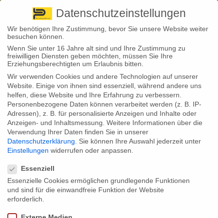
Pirna
+ 49 3501 528571 |
Kaufbeuren
+49 8341 16362
So finden Sie uns
Standorte
Datenschutzeinstellungen
Wir benötigen Ihre Zustimmung, bevor Sie unsere Website weiter
besuchen können.
Wenn Sie unter 16 Jahre alt sind und Ihre Zustimmung zu
freiwilligen Diensten geben möchten, müssen Sie Ihre
Erziehungsberechtigten um Erlaubnis bitten.
Wir verwenden Cookies und andere Technologien auf unserer
Back to News
Website. Einige von ihnen sind essenziell, während andere uns
helfen, diese Website und Ihre Erfahrung zu verbessern.
By
Stephan Fröhlich
Personenbezogene Daten können verarbeitet werden (z. B. IP-
20
Adressen), z. B. für personalisierte Anzeigen und Inhalte oder
Thomas Cook: Entschädigung nicht vergessen!
Juli
Anzeigen- und Inhaltsmessung.
Weitere Informationen über die
Verwendung Ihrer Daten finden Sie in unserer
Geschädigte Kundinnen und Kunden des insolventen
Datenschutzerklärung
.
Sie können Ihre Auswahl jederzeit unter
Reiseveranstalters Thomas Cook können sich freuen.
Einstellungen
widerrufen oder anpassen.
Der Bund will nun beginnen, sie zu entschädigen, wenn
Datenschutzeinstellungen
sie bereits Ansprüche angemeldet haben. Wer dies
noch nicht tat, sollte nicht zu lange zögern: Noch bis
Essenziell
Mitte November können entsprechende Anträge online
Essenzielle Cookies ermöglichen grundlegende Funktionen
eingereicht werden.
und sind für die einwandfreie Funktion der Website
Im September 2019 musste der britische
erforderlich.
Reiseveranstalter Thomas Cook Insolvenz anmelden –
und mit ihm auch populäre deutsche Firmentöchter wie
Externe Medien