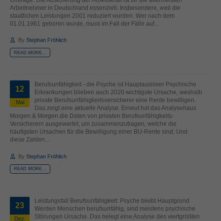
helfen, diese Website und Ihre Erfahrung zu verbessern.
Arbeitnehmer in Deutschland essenziell. Insbesondere, weil die
Personenbezogene Daten können verarbeitet werden (z. B. IP-
staatlichen Leistungen 2001 reduziert wurden. Wer nach dem
01.01.1961 geboren wurde, muss im Fall der Fälle auf...
Adressen), z. B. für personalisierte Anzeigen und Inhalte oder
Anzeigen- und Inhaltsmessung.
Weitere Informationen über die
By
Stephan Fröhlich
Verwendung Ihrer Daten finden Sie in unserer
Datenschutzerklärung
.
READ MORE...
Hier finden Sie eine Übersicht über alle verwendeten Cookies. Sie
können Ihre Einwilligung zu ganzen Kategorien geben oder sich
weitere Informationen anzeigen lassen und so nur bestimmte
Cookies auswählen.
Berufsunfähigkeit - die Psyche ist Hauptauslöser Psychische
12
Erkrankungen blieben auch 2020 wichtigste Ursache, weshalb
private Berufsunfähigkeitsversicherer eine Rente bewilligen.
Mai
Alle akzeptieren
Speichern
Das zeigt eine aktuelle Analyse. Erneut hat das Analysehaus
Morgen & Morgen die Daten von privaten Berufsunfähigkeits-
Versicherern ausgewertet, um zusammenzutragen, welche die
Zurück
Nur essenzielle Cookies akzeptieren
häufigsten Ursachen für die Bewilligung einer BU-Rente sind. Und
Datenschutzeinstellungen
diese Zahlen...
Essenziell (1)
By
Stephan Fröhlich
Essenzielle Cookies ermöglichen grundlegende Funktionen und sind für
die einwandfreie Funktion der Website erforderlich.
READ MORE...
Cookie-Informationen anzeigen
Ext
Leistungsfall Berufsunfähigkeit: Psyche bleibt Hauptgrund
Externe Medien (2)
23
Werden Menschen berufsunfähig, sind meistens psychische
Störungen Ursache. Das belegt eine Analyse des viertgrößten
Dez.
Inhalte von Videoplattformen und Social-Media-Plattformen werden