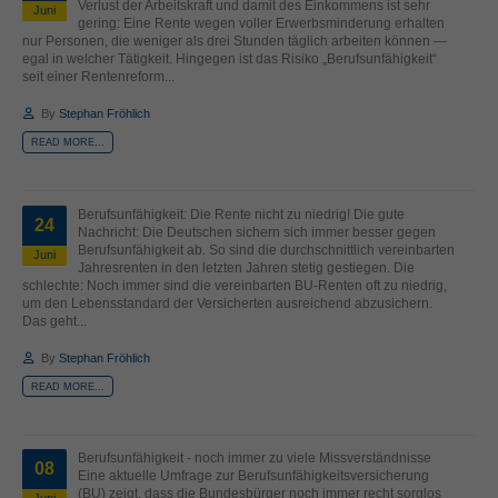
Verlust der Arbeitskraft und damit des Einkommens ist sehr
Juni
gering: Eine Rente wegen voller Erwerbsminderung erhalten
nur Personen, die weniger als drei Stunden täglich arbeiten können —
egal in welcher Tätigkeit. Hingegen ist das Risiko „Berufsunfähigkeit“
seit einer Rentenreform...
By
Stephan Fröhlich
READ MORE...
Berufsunfähigkeit: Die Rente nicht zu niedrig! Die gute
24
Nachricht: Die Deutschen sichern sich immer besser gegen
Berufsunfähigkeit ab. So sind die durchschnittlich vereinbarten
Juni
Jahresrenten in den letzten Jahren stetig gestiegen. Die
schlechte: Noch immer sind die vereinbarten BU-Renten oft zu niedrig,
um den Lebensstandard der Versicherten ausreichend abzusichern.
Das geht...
By
Stephan Fröhlich
READ MORE...
Berufsunfähigkeit - noch immer zu viele Missverständnisse
08
Eine aktuelle Umfrage zur Berufsunfähigkeitsversicherung
(BU) zeigt, dass die Bundesbürger noch immer recht sorglos