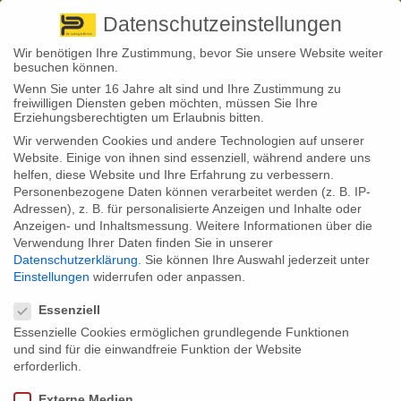
Pirna
+ 49 3501 528571 |
Kaufbeuren
+49 8341 16362
So finden Sie uns
Standorte
Datenschutzeinstellungen
Wir benötigen Ihre Zustimmung, bevor Sie unsere Website weiter
besuchen können.
Wenn Sie unter 16 Jahre alt sind und Ihre Zustimmung zu
freiwilligen Diensten geben möchten, müssen Sie Ihre
Erziehungsberechtigten um Erlaubnis bitten.
Wir verwenden Cookies und andere Technologien auf unserer
Unwissen über Berufsunfähigkeit hält sich hartnäckig Die
Website. Einige von ihnen sind essenziell, während andere uns
08
Mehrheit der Deutschen bestreitet ihren Lebensunterhalt mit
helfen, diese Website und Ihre Erfahrung zu verbessern.
der eigenen Arbeitskraft. Deshalb ist die Absicherung der
Nov.
Personenbezogene Daten können verarbeitet werden (z. B. IP-
Arbeitskraft so wichtig. Doch die Verbreitung dieser
Adressen), z. B. für personalisierte Anzeigen und Inhalte oder
Absicherung lässt ebenso ‚Luft nach oben’ wie das Wissen um
Anzeigen- und Inhaltsmessung.
Weitere Informationen über die
Berufsunfähigkeit, zeigt eine aktuelle Studie. 80 Prozent der Deutschen
haben keine Berufsunfähigkeitsversicherung abgeschlossen....
Verwendung Ihrer Daten finden Sie in unserer
Datenschutzerklärung
.
Sie können Ihre Auswahl jederzeit unter
By
Stephan Fröhlich
Einstellungen
widerrufen oder anpassen.
Datenschutzeinstellungen
READ MORE...
Essenziell
Essenzielle Cookies ermöglichen grundlegende Funktionen
und sind für die einwandfreie Funktion der Website
Berufsunfähigkeitsversicherung: Trotz neuem Job ist Bezug
21
erforderlich.
der BU-Rente möglich Wird man berufsunfähig und nimmt
einen schlechter gestellten Job an, kann man dennoch eine
Juli
BU-Rente beziehen. Das zeigt ein Urteil des Landgerichts
Externe Medien