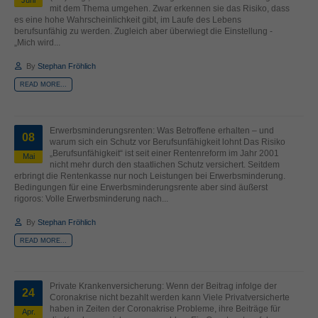
Juni
mit dem Thema umgehen. Zwar erkennen sie das Risiko, dass
es eine hohe Wahrscheinlichkeit gibt, im Laufe des Lebens
berufsunfähig zu werden. Zugleich aber überwiegt die Einstellung -
„Mich wird...
By
Stephan Fröhlich
READ MORE...
Erwerbsminderungsrenten: Was Betroffene erhalten – und
08
warum sich ein Schutz vor Berufsunfähigkeit lohnt Das Risiko
„Berufsunfähigkeit“ ist seit einer Rentenreform im Jahr 2001
Mai
nicht mehr durch den staatlichen Schutz versichert. Seitdem
erbringt die Rentenkasse nur noch Leistungen bei Erwerbsminderung.
Bedingungen für eine Erwerbsminderungsrente aber sind äußerst
rigoros: Volle Erwerbsminderung nach...
By
Stephan Fröhlich
READ MORE...
Private Krankenversicherung: Wenn der Beitrag infolge der
24
Coronakrise nicht bezahlt werden kann Viele Privatversicherte
haben in Zeiten der Coronakrise Probleme, ihre Beiträge für
Apr.