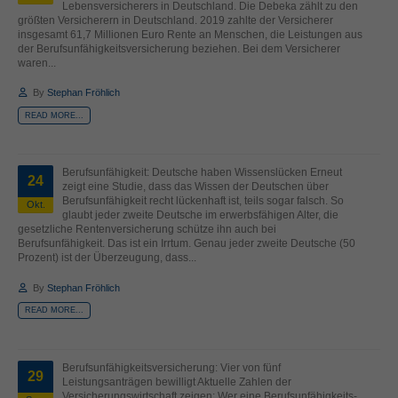
Lebensversicherers in Deutschland. Die Debeka zählt zu den
standardmäßig blockiert. Wenn Cookies von externen Medien akzeptiert
größten Versicherern in Deutschland. 2019 zahlte der Versicherer
werden, bedarf der Zugriff auf diese Inhalte keiner manuellen Einwilligung
insgesamt 61,7 Millionen Euro Rente an Menschen, die Leistungen aus
mehr.
der Berufsunfähigkeitsversicherung beziehen. Bei dem Versicherer
waren...
Cookie-Informationen anzeigen
By
Stephan Fröhlich
powered by Borlabs Cookie
Datenschutzerklärung
Impressum
READ MORE...
Berufsunfähigkeit: Deutsche haben Wissenslücken Erneut
24
zeigt eine Studie, dass das Wissen der Deutschen über
Berufsunfähigkeit recht lückenhaft ist, teils sogar falsch. So
Okt.
glaubt jeder zweite Deutsche im erwerbsfähigen Alter, die
gesetzliche Rentenversicherung schütze ihn auch bei
Berufsunfähigkeit. Das ist ein Irrtum. Genau jeder zweite Deutsche (50
Prozent) ist der Überzeugung, dass...
By
Stephan Fröhlich
READ MORE...
Berufsunfähigkeitsversicherung: Vier von fünf
29
Leistungsanträgen bewilligt Aktuelle Zahlen der
Versicherungswirtschaft zeigen: Wer eine Berufsunfähigkeits-