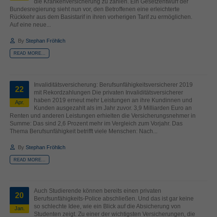
die Krankenversicherung zu zahlen. Ein Gesetzentwurf der
Bundesregierung sieht nun vor, den Betroffenen eine erleichterte
Rückkehr aus dem Basistarif in ihren vorherigen Tarif zu ermöglichen.
Auf eine neue...
By
Stephan Fröhlich
READ MORE...
Invaliditätsversicherung: Berufsunfähigkeitsversicherer 2019
22
mit Rekordzahlungen Die privaten Invaliditätsversicherer
haben 2019 erneut mehr Leistungen an ihre Kundinnen und
Apr.
Kunden ausgezahlt als im Jahr zuvor. 3,9 Milliarden Euro an
Renten und anderen Leistungen erhielten die Versicherungsnehmer in
Summe: Das sind 2,6 Prozent mehr im Vergleich zum Vorjahr. Das
Thema Berufsunfähigkeit betrifft viele Menschen: Nach...
By
Stephan Fröhlich
READ MORE...
Auch Studierende können bereits einen privaten
20
Berufsunfähigkeits-Police abschließen. Und das ist gar keine
so schlechte Idee, wie ein Blick auf die Absicherung von
Jan.
Studenten zeigt. Zu einer der wichtigsten Versicherungen, die