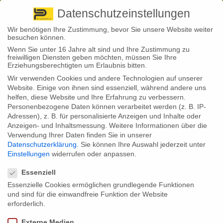
Pirna
+ 49 3501 528571 |
Kaufbeuren
+49 8341 16362
So finden Sie uns
Standorte
Datenschutzeinstellungen
Wir benötigen Ihre Zustimmung, bevor Sie unsere Website weiter
besuchen können.
Wenn Sie unter 16 Jahre alt sind und Ihre Zustimmung zu
freiwilligen Diensten geben möchten, müssen Sie Ihre
Erziehungsberechtigten um Erlaubnis bitten.
Wir verwenden Cookies und andere Technologien auf unserer
Back to News
Website. Einige von ihnen sind essenziell, während andere uns
helfen, diese Website und Ihre Erfahrung zu verbessern.
By
Stephan Fröhlich
Personenbezogene Daten können verarbeitet werden (z. B. IP-
26
Adressen), z. B. für personalisierte Anzeigen und Inhalte oder
Mai
Anzeigen- und Inhaltsmessung.
Weitere Informationen über die
Verwendung Ihrer Daten finden Sie in unserer
Dieselgate: BGH fällt verbraucherfreundliches Urteil
Datenschutzerklärung
.
Sie können Ihre Auswahl jederzeit unter
Einstellungen
widerrufen oder anpassen.
Ein wegweisendes Urteil des Bundesgerichtshofes gibt Autokäufern
Datenschutzeinstellungen
Hoffnung, die sich im sogenannten Dieselgate-Skandal von VW oder
einem anderen Autobauer getäuscht sahen. Demnach wurde der
Essenziell
Autobauer dazu verurteilt, dass klagende Käufer ihr Auto
Essenzielle Cookies ermöglichen grundlegende Funktionen
zurückgeben und das Geld dafür einfordern k
ö
nnen: Wenn auch
und sind für die einwandfreie Funktion der Website
unter Anrechnung der gefahrenen Kilometer. Noch immer sind mehr
als 60.000 Klagen gegen die Autohersteller anhängig.
erforderlich.
Wenn Verbraucher einen Diesel von Volkswagen bzw. einer
Externe Medien