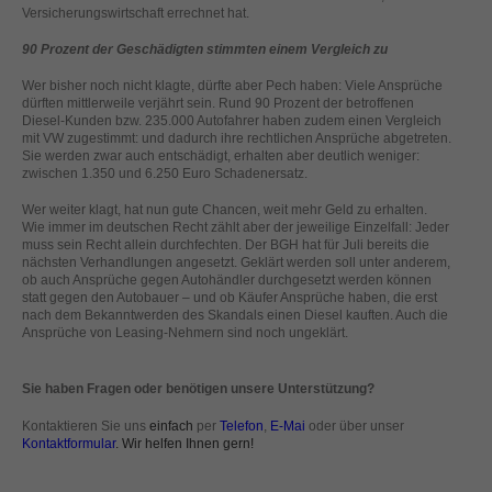
helfen, diese Website und Ihre Erfahrung zu verbessern.
Versicherungswirtschaft errechnet hat.
Personenbezogene Daten können verarbeitet werden (z. B. IP-
90 Prozent der Geschädigten stimmten einem Vergleich zu
Adressen), z. B. für personalisierte Anzeigen und Inhalte oder
Anzeigen- und Inhaltsmessung.
Weitere Informationen über die
Wer bisher noch nicht klagte, dürfte aber Pech haben: Viele Ansprüche
Verwendung Ihrer Daten finden Sie in unserer
dürften mittlerweile verjährt sein. Rund 90 Prozent der betroffenen
Datenschutzerklärung
.
Diesel-Kunden bzw. 235.000 Autofahrer haben zudem einen Vergleich
Hier finden Sie eine Übersicht über alle verwendeten Cookies. Sie
mit VW zugestimmt: und dadurch ihre rechtlichen Ansprüche abgetreten.
können Ihre Einwilligung zu ganzen Kategorien geben oder sich
Sie werden zwar auch entschädigt, erhalten aber deutlich weniger:
weitere Informationen anzeigen lassen und so nur bestimmte
zwischen 1.350 und 6.250 Euro Schadenersatz.
Cookies auswählen.
Wer weiter klagt, hat nun gute Chancen, weit mehr Geld zu erhalten.
Wie immer im deutschen Recht zählt aber der jeweilige Einzelfall: Jeder
Alle akzeptieren
Speichern
muss sein Recht allein durchfechten. Der BGH hat für Juli bereits die
nächsten Verhandlungen angesetzt. Geklärt werden soll unter anderem,
Zurück
Nur essenzielle Cookies akzeptieren
ob auch Ansprüche gegen Autohändler durchgesetzt werden können
statt gegen den Autobauer – und ob Käufer Ansprüche haben, die erst
Datenschutzeinstellungen
nach dem Bekanntwerden des Skandals einen Diesel kauften. Auch die
Essenziell (1)
Ansprüche von Leasing-Nehmern sind noch ungeklärt.
Essenzielle Cookies ermöglichen grundlegende Funktionen und sind für
die einwandfreie Funktion der Website erforderlich.
Sie haben Fragen oder benötigen unsere Unterstützung?
Cookie-Informationen anzeigen
Kontaktieren Sie uns
einfach
per
Telefon
,
E-Mai
oder über unser
Kontaktformular
. Wir helfen Ihnen gern!
Ext
Externe Medien (2)
Inhalte von Videoplattformen und Social-Media-Plattformen werden