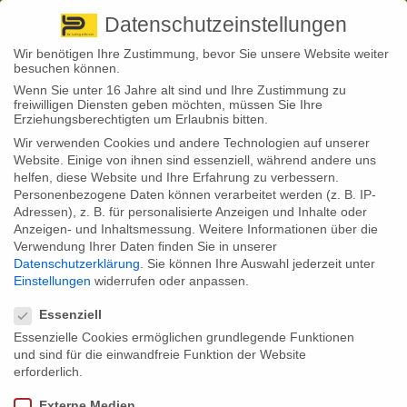
Pirna
+ 49 3501 528571 |
Kaufbeuren
+49 8341 16362
So finden Sie uns
Standorte
Datenschutzeinstellungen
Wir benötigen Ihre Zustimmung, bevor Sie unsere Website weiter
besuchen können.
Wenn Sie unter 16 Jahre alt sind und Ihre Zustimmung zu
freiwilligen Diensten geben möchten, müssen Sie Ihre
Erziehungsberechtigten um Erlaubnis bitten.
Wir verwenden Cookies und andere Technologien auf unserer
Back to News
Website. Einige von ihnen sind essenziell, während andere uns
helfen, diese Website und Ihre Erfahrung zu verbessern.
By
Stephan Fröhlich
Personenbezogene Daten können verarbeitet werden (z. B. IP-
29
Adressen), z. B. für personalisierte Anzeigen und Inhalte oder
Erwerbsminderungsrente: Zuschlag ab Juli
Apr.
Anzeigen- und Inhaltsmessung.
Weitere Informationen über die
beschlossen
Verwendung Ihrer Daten finden Sie in unserer
Datenschutzerklärung
.
Sie können Ihre Auswahl jederzeit unter
Wer eine Erwerbsminderungsrente bezieht, erhält ab Juli
Einstellungen
widerrufen oder anpassen.
einen Zuschlag. Wie sich die geplanten Verbesserungen
Datenschutzeinstellungen
auf Bestandsrenten auswirken und warum das Verfahren
Essenziell
zur Auszahlung in zwei Stufen erfolgen soll.
Essenzielle Cookies ermöglichen grundlegende Funktionen
Das Verfahren zur Zahlung von Zuschlägen auf
und sind für die einwandfreie Funktion der Website
Erwerbsminderungsrenten und Renten wegen Todes
erforderlich.
ändert sich. Darauf einigten sich die Mitglieder des
Ausschusses für Arbeit und Soziales und stimmten einem
Externe Medien