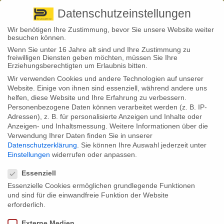
Pirna
+ 49 3501 528571 |
Kaufbeuren
+49 8341 16362
So finden Sie uns
Standorte
Datenschutzeinstellungen
Wir benötigen Ihre Zustimmung, bevor Sie unsere Website weiter
besuchen können.
Wenn Sie unter 16 Jahre alt sind und Ihre Zustimmung zu
freiwilligen Diensten geben möchten, müssen Sie Ihre
Erziehungsberechtigten um Erlaubnis bitten.
Wir verwenden Cookies und andere Technologien auf unserer
Back to News
Website. Einige von ihnen sind essenziell, während andere uns
helfen, diese Website und Ihre Erfahrung zu verbessern.
By
Stephan Fröhlich
Personenbezogene Daten können verarbeitet werden (z. B. IP-
08
Adressen), z. B. für personalisierte Anzeigen und Inhalte oder
Jan.
Anzeigen- und Inhaltsmessung.
Weitere Informationen über die
Verwendung Ihrer Daten finden Sie in unserer
Extremwetter: Vor allem Kfz-Versicherer mussten 2019 mehr zahlen
Datenschutzerklärung
.
Sie können Ihre Auswahl jederzeit unter
Einstellungen
widerrufen oder anpassen.
Deutschland gilt der Versicherungswirtschaft mittlerweile auch als
Datenschutzeinstellungen
Land für Extremwetter. Denn Sturm und Hagel, aber auch
Starkregen
und Hochwasser schlagen sich jährlich bitter in den Bilanzen der
Essenziell
Versicherungsunternehmen nieder. Aktuelle Zahlen hierfür
Essenzielle Cookies ermöglichen grundlegende Funktionen
präsentierte nun der Gesamtverband der Deutschen
und sind für die einwandfreie Funktion der Website
Versicherungswirtschaft (GDV) in einer Presseerklärung.
erforderlich.
Demnach fällt die Naturgefahrenbilanz 2019 zwar erneut, wie schon im
Vorjahr, leicht unterdurchschnittlich aus. Dennoch verharren
Externe Medien