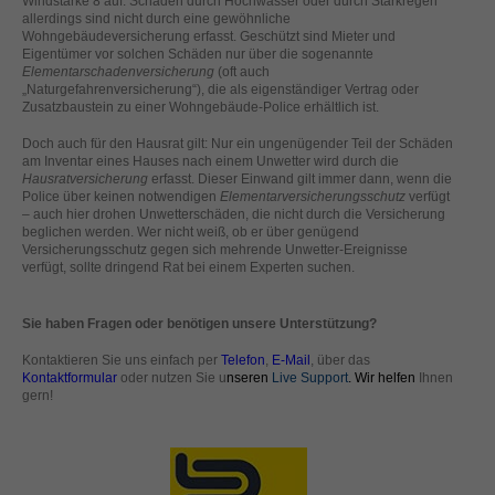
Windstärke 8 auf. Schäden durch Hochwasser oder durch Starkregen
standardmäßig blockiert. Wenn Cookies von externen Medien akzeptiert
allerdings sind nicht durch eine gewöhnliche
werden, bedarf der Zugriff auf diese Inhalte keiner manuellen Einwilligung
Wohngebäudeversicherung erfasst. Geschützt sind Mieter und
Eigentümer vor solchen Schäden nur über die sogenannte
mehr.
Elementarschadenversicherung
(oft auch
Cookie-Informationen anzeigen
„Naturgefahrenversicherung“), die als eigenständiger Vertrag oder
Zusatzbaustein zu einer Wohngebäude-Police erhältlich ist.
powered by Borlabs Cookie
Datenschutzerklärung
Impressum
Doch auch für den Hausrat gilt: Nur ein ungenügender Teil der Schäden
am Inventar eines Hauses nach einem Unwetter wird durch die
Hausratversicherung
erfasst. Dieser Einwand gilt immer dann, wenn die
Police über keinen notwendigen
Elementarversicherungsschutz
verfügt
– auch hier drohen Unwetterschäden, die nicht durch die Versicherung
beglichen werden. Wer nicht weiß, ob er über genügend
Versicherungsschutz gegen sich mehrende Unwetter-Ereignisse
verfügt, sollte dringend Rat bei einem Experten suchen.
Sie haben Fragen oder benötigen unsere Unterstützung?
Kontaktieren Sie uns einfach per
Telefon
,
E-Mail
, über das
Kontaktformular
oder nutzen Sie u
nseren
Live Support
. Wir helfen
Ihnen
gern!