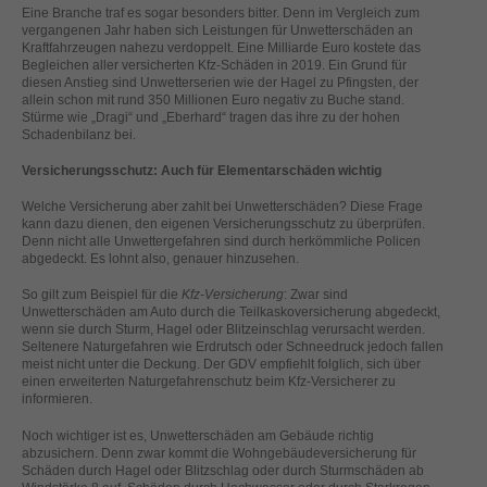
helfen, diese Website und Ihre Erfahrung zu verbessern.
Eine Branche traf es sogar besonders bitter. Denn im Vergleich zum
vergangenen Jahr haben sich Leistungen für Unwetterschäden an
Personenbezogene Daten können verarbeitet werden (z. B. IP-
Kraftfahrzeugen nahezu verdoppelt. Eine Milliarde Euro kostete das
Adressen), z. B. für personalisierte Anzeigen und Inhalte oder
Begleichen aller versicherten Kfz-Schäden in 2019. Ein Grund für
Anzeigen- und Inhaltsmessung.
Weitere Informationen über die
diesen Anstieg sind Unwetterserien wie der Hagel zu Pfingsten, der
Verwendung Ihrer Daten finden Sie in unserer
allein schon mit rund 350 Millionen Euro negativ zu Buche stand.
Datenschutzerklärung
.
Stürme wie „Dragi“ und „Eberhard“ tragen das ihre zu der hohen
Hier finden Sie eine Übersicht über alle verwendeten Cookies. Sie
Schadenbilanz bei.
können Ihre Einwilligung zu ganzen Kategorien geben oder sich
weitere Informationen anzeigen lassen und so nur bestimmte
Versicherungsschutz: Auch für Elementarschäden wichtig
Cookies auswählen.
Welche Versicherung aber zahlt bei Unwetterschäden? Diese Frage
kann dazu dienen, den eigenen Versicherungsschutz zu überprüfen.
Alle akzeptieren
Speichern
Denn nicht alle Unwettergefahren sind durch herkömmliche Policen
abgedeckt. Es lohnt also, genauer hinzusehen.
Zurück
Nur essenzielle Cookies akzeptieren
So gilt zum Beispiel für die
Kfz-Versicherung
: Zwar sind
Datenschutzeinstellungen
Unwetterschäden am Auto durch die Teilkaskoversicherung abgedeckt,
Essenziell (1)
wenn sie durch Sturm, Hagel oder Blitzeinschlag verursacht werden.
Seltenere Naturgefahren wie Erdrutsch oder Schneedruck jedoch fallen
Essenzielle Cookies ermöglichen grundlegende Funktionen und sind für
meist nicht unter die Deckung. Der GDV empfiehlt folglich, sich über
die einwandfreie Funktion der Website erforderlich.
einen erweiterten Naturgefahrenschutz beim Kfz-Versicherer zu
informieren.
Cookie-Informationen anzeigen
Noch wichtiger ist es, Unwetterschäden am Gebäude richtig
Ext
Externe Medien (2)
abzusichern. Denn zwar kommt die Wohngebäudeversicherung für
Schäden durch Hagel oder Blitzschlag oder durch Sturmschäden ab
Inhalte von Videoplattformen und Social-Media-Plattformen werden