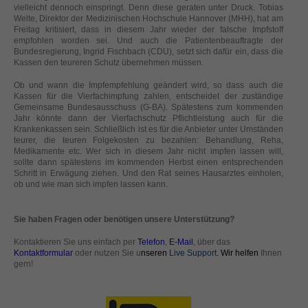
helfen, diese Website und Ihre Erfahrung zu verbessern.
vielleicht dennoch einspringt. Denn diese geraten unter Druck. Tobias
Welte, Direktor der Medizinischen Hochschule Hannover (MHH), hat am
Personenbezogene Daten können verarbeitet werden (z. B. IP-
Freitag kritisiert, dass in diesem Jahr wieder der falsche Impfstoff
Adressen), z. B. für personalisierte Anzeigen und Inhalte oder
empfohlen worden sei. Und auch die Patientenbeauftragte der
Anzeigen- und Inhaltsmessung.
Weitere Informationen über die
Bundesregierung, Ingrid Fischbach (CDU), setzt sich dafür ein, dass die
Verwendung Ihrer Daten finden Sie in unserer
Kassen den teureren Schutz übernehmen müssen.
Datenschutzerklärung
.
Hier finden Sie eine Übersicht über alle verwendeten Cookies. Sie
Ob und wann die Impfempfehlung geändert wird, so dass auch die
können Ihre Einwilligung zu ganzen Kategorien geben oder sich
Kassen für die Vierfachimpfung zahlen, entscheidet der zuständige
weitere Informationen anzeigen lassen und so nur bestimmte
Gemeinsame Bundesausschuss (G-BA). Spätestens zum kommenden
Cookies auswählen.
Jahr könnte dann der Vierfachschutz Pflichtleistung auch für die
Krankenkassen sein. Schließlich ist es für die Anbieter unter Umständen
teurer, die teuren Folgekosten zu bezahlen: Behandlung, Reha,
Alle akzeptieren
Speichern
Medikamente etc. Wer sich in diesem Jahr nicht impfen lassen will,
sollte dann spätestens im kommenden Herbst einen entsprechenden
Schritt in Erwägung ziehen. Und den Rat seines Hausarztes einholen,
Zurück
Nur essenzielle Cookies akzeptieren
ob und wie man sich impfen lassen kann.
Datenschutzeinstellungen
Essenziell (1)
Sie haben Fragen oder benötigen unsere Unterstützung?
Essenzielle Cookies ermöglichen grundlegende Funktionen und sind für
die einwandfreie Funktion der Website erforderlich.
Kontaktieren Sie uns einfach per
Telefon
,
E-Mail
, über das
Kontaktformular
oder nutzen Sie u
nseren
Live Support
. Wir helfen
Ihnen
Cookie-Informationen anzeigen
gern!
Ext
Externe Medien (2)
Inhalte von Videoplattformen und Social-Media-Plattformen werden