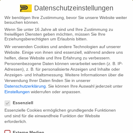
Pirna
+ 49 3501 528571 |
Kaufbeuren
+49 8341 16362
So finden Sie uns
Standorte
Datenschutzeinstellungen
Wir benötigen Ihre Zustimmung, bevor Sie unsere Website weiter
besuchen können.
Wenn Sie unter 16 Jahre alt sind und Ihre Zustimmung zu
freiwilligen Diensten geben möchten, müssen Sie Ihre
Erziehungsberechtigten um Erlaubnis bitten.
Wir verwenden Cookies und andere Technologien auf unserer
Back to News
Website. Einige von ihnen sind essenziell, während andere uns
helfen, diese Website und Ihre Erfahrung zu verbessern.
By
Stephan Fröhlich
Personenbezogene Daten können verarbeitet werden (z. B. IP-
27
Adressen), z. B. für personalisierte Anzeigen und Inhalte oder
Feb.
Anzeigen- und Inhaltsmessung.
Weitere Informationen über die
Verwendung Ihrer Daten finden Sie in unserer
Eine Grippewelle hat Deutschland ergriffen. Einige Experten raten
Datenschutzerklärung
.
Sie können Ihre Auswahl jederzeit unter
dazu, sich immer noch impfen zu lassen: aber mit der sogenannten
Einstellungen
widerrufen oder anpassen.
Vierfachimpfstoff, der besser gegen den weit verbreiteten Influenza-
Datenschutzeinstellungen
B-Virus schützt. Das Problem: Die Kosten dieses Impfstoffes
werden derzeit nur von den privaten Krankenversicherern
Essenziell
übernommen, nicht aber den gesetzlichen Krankenkassen.
Essenzielle Cookies ermöglichen grundlegende Funktionen
und sind für die einwandfreie Funktion der Website
Eine Grippewelle hat Deutschland im Griff! Und damit ist nicht etwa eine
einfache Erkältung gemeint oder ein sogenannter grippaler Infekt, der
erforderlich.
oft nur kurz anhält und vergleichsweise harmlos ist. Sondern eine
„richtige“ Influenza, die oft stationär behandelt werden muss. Seit
Externe Medien