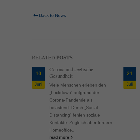
Back to News
POSTS
RELATED
 die
Corona und seelische
10
21
 Tieren?
Gesundheit
Juni
Juli
die
Viele Menschen erleben den
Tieren?
„Lockdown“ aufgrund der
r einen
Corona-Pandemie als
Besitzer
belastend: Durch „Social
tandenen
Distancing“ fehlen soziale
Kontakte. Zugleich aber fordern
Homeoffice...
read more