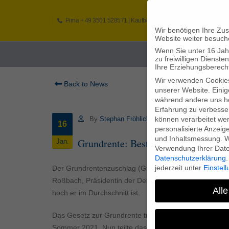
Pirna
+ 49 3501 528571 |
Kaufbeuren
+49 8341 16362
So
Wir benötigen Ihre Zu
Website weiter besuch
Wenn Sie unter 16 Jah
Home
zu freiwilligen Diens
Ihre Erziehungsberecht
Wir verwenden Cookie
Back to News
unserer Website. Einig
während andere uns he
Erfahrung zu verbesse
können verarbeitet werd
By
Stephan Fröhlich
16
personalisierte Anzeig
und Inhaltsmessung.
W
Grundrente: Bestandsprüfung abges
Jan.
Verwendung Ihrer Daten
Datenschutzerklärung
.
jederzeit unter
Einstel
Der Grundrentenzuschlag (Grundrente) wurde „erfolgre
Roßbach, Präsidentin der Deutschen Rentenversiche
Alle
hoch er im Durchschnitt ist.
Das Gesetz zur Grundrente trat am 01. Januar 2021 in
Sommer 2021. Nun teilte das Bundesarbeitsministeri