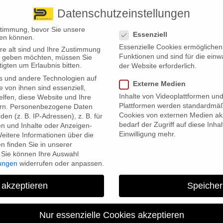
Datenschutzeinstellungen
 finden Sie uns
Standorte
Datenschutzeinstellungen
stimmung, bevor Sie unsere
Essenziell
en können.
Essenzielle Cookies ermögliche
re alt sind und Ihre Zustimmung
Wir bieten
Leistungsübersicht
Über uns
Standorte
Funktionen und sind für die einw
ten geben möchten, müssen Sie
igten um Erlaubnis bitten.
der Website erforderlich.
s und andere Technologien auf
Externe Medien
e von ihnen sind essenziell,
Inhalte von Videoplattformen un
lfen, diese Website und Ihre
Plattformen werden standardmäß
rn.
Personenbezogene Daten
Cookies von externen Medien akz
en (z. B. IP-Adressen), z. B. für
bedarf der Zugriff auf diese Inha
en und Inhalte oder Anzeigen-
Einwilligung mehr.
eitere Informationen über die
chlossen
 finden Sie in unserer
Sie können Ihre Auswahl
lungen
widerrufen oder anpassen.
ich eingeführt“ wie Bundesarbeitsminister Hubertus Heil und Gundula
rung Bund, betonen. Wieviele Rentner den Zuschlag bekommen und wi
 akzeptieren
Speicher
 Kraft, erste Auszahlungen gab es aber erst nach Verspätungen im
Nur essenzielle Cookies akzeptieren
um unter Berufung auf Zahlen der Deutschen Rentenversicherung Bund