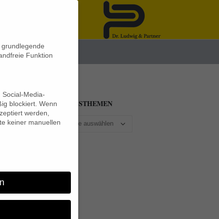
n grundlegende
News
andfreie Funktion
d Social-Media-
BEITRAGSTHEMEN
ig blockiert. Wenn
eptiert werden,
lte keiner manuellen
e
n