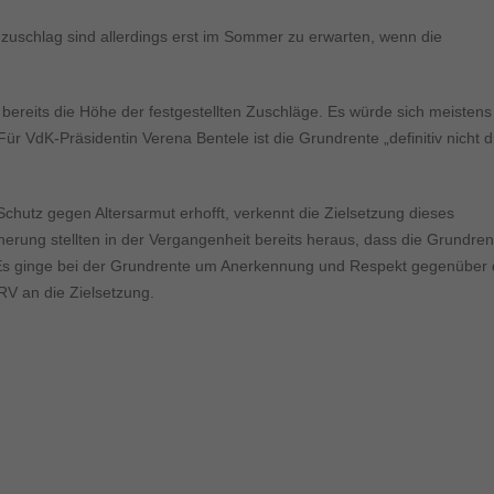
ormen und Social-Media-Plattformen werden standardmäßig blockiert. Wenn Cookie
 der Zugriff auf diese Inhalte keiner manuellen Einwilligung mehr.
uschlag sind allerdings erst im Sommer zu erwarten, wenn die
Cookie-Informationen anzeigen
ie
Daten
 bereits die Höhe der festgestellten Zuschläge. Es würde sich meistens
Für VdK-Präsidentin Verena Bentele ist die Grundrente „definitiv nicht d
utz gegen Altersarmut erhofft, verkennt die Zielsetzung dieses
erung stellten in der Vergangenheit bereits heraus, dass die Grundren
 Es ginge bei der Grundrente um Anerkennung und Respekt gegenüber 
DRV an die Zielsetzung.