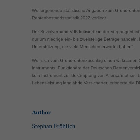
Inhalte von Videoplattf
akzeptiert werden, bedarf
Weitergehende statistische Angaben zum Grundrentenz
Rentenbestandsstatistik 2022 vorliegt.
powered by Borlabs Cook
Der Sozialverband VdK kritisierte in der Vergangenheit
nur um niedrige ein- bis zweistellige Beträge handeln. 
Unterstützung, die viele Menschen erwartet haben“.
Wer sich vom Grundrentenzuschlag einen wirksamen Sch
Instruments. Funktionäre der Deutschen Rentenversich
kein Instrument zur Bekämpfung von Altersarmut sei.
Lebensleistung langjährig Versicherter, erinnerte die 
Author
Stephan Fröhlich