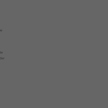
s von externen Medien
schutzerklärung
Impressum
ie
te
der