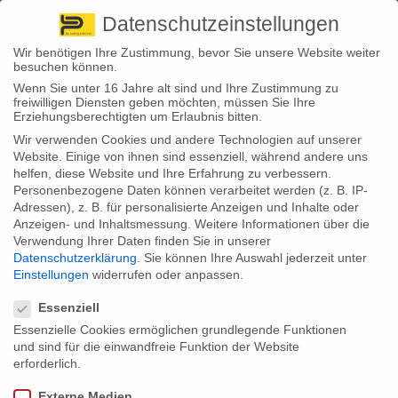
Pirna
+ 49 3501 528571 |
Kaufbeuren
+49 8341 16362
So finden Sie uns
Standorte
Datenschutzeinstellungen
Wir benötigen Ihre Zustimmung, bevor Sie unsere Website weiter
besuchen können.
Wenn Sie unter 16 Jahre alt sind und Ihre Zustimmung zu
freiwilligen Diensten geben möchten, müssen Sie Ihre
Erziehungsberechtigten um Erlaubnis bitten.
Wir verwenden Cookies und andere Technologien auf unserer
Back to News
Website. Einige von ihnen sind essenziell, während andere uns
helfen, diese Website und Ihre Erfahrung zu verbessern.
By
Stephan Fröhlich
Personenbezogene Daten können verarbeitet werden (z. B. IP-
14
Adressen), z. B. für personalisierte Anzeigen und Inhalte oder
Nov.
Anzeigen- und Inhaltsmessung.
Weitere Informationen über die
Verwendung Ihrer Daten finden Sie in unserer
Wie sehr die Psyche die Lebensplanung von Menschen
Datenschutzerklärung
.
Sie können Ihre Auswahl jederzeit unter
beeinträchtigen kann, zeigen aktuelle Zahlen der Deutschen
Einstellungen
widerrufen oder anpassen.
Rentenversicherung. Bei 40 von 100 Neurentnern, die erstmals eine
Datenschutzeinstellungen
Rente wegen Erwerbsminderung (EMR) erhalten, sind psychische
Krankheiten der Auslöser hierfür.
Essenziell
Essenzielle Cookies ermöglichen grundlegende Funktionen
Immer mehr Menschen geben aufgrund einer psychischen Krankheit
und sind für die einwandfreie Funktion der Website
vorzeitig ihre Erwerbsarbeit auf. Das zeigen aktuelle Zahlen der
Deutschen Rentenversicherung (DRV), über die RP-Online mit
erforderlich.
Berufung auf den Rententräger berichtet.
Externe Medien