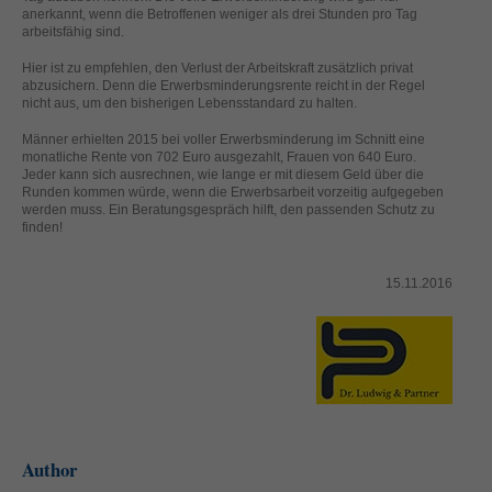
helfen, diese Website und Ihre Erfahrung zu verbessern.
anerkannt, wenn die Betroffenen weniger als drei Stunden pro Tag
arbeitsfähig sind.
Personenbezogene Daten können verarbeitet werden (z. B. IP-
Adressen), z. B. für personalisierte Anzeigen und Inhalte oder
Hier ist zu empfehlen, den Verlust der Arbeitskraft zusätzlich privat
Anzeigen- und Inhaltsmessung.
Weitere Informationen über die
abzusichern. Denn die Erwerbsminderungsrente reicht in der Regel
Verwendung Ihrer Daten finden Sie in unserer
nicht aus, um den bisherigen Lebensstandard zu halten.
Datenschutzerklärung
.
Hier finden Sie eine Übersicht über alle verwendeten Cookies. Sie
Männer erhielten 2015 bei voller Erwerbsminderung im Schnitt eine
können Ihre Einwilligung zu ganzen Kategorien geben oder sich
monatliche Rente von 702 Euro ausgezahlt, Frauen von 640 Euro.
weitere Informationen anzeigen lassen und so nur bestimmte
Jeder kann sich ausrechnen, wie lange er mit diesem Geld über die
Cookies auswählen.
Runden kommen würde, wenn die Erwerbsarbeit vorzeitig aufgegeben
werden muss. Ein Beratungsgespräch hilft, den passenden Schutz zu
finden!
Alle akzeptieren
Speichern
Zurück
Nur essenzielle Cookies akzeptieren
15.11.2016
Datenschutzeinstellungen
Essenziell (1)
Essenzielle Cookies ermöglichen grundlegende Funktionen und sind für
die einwandfreie Funktion der Website erforderlich.
Cookie-Informationen anzeigen
Ext
Externe Medien (2)
Author
Inhalte von Videoplattformen und Social-Media-Plattformen werden