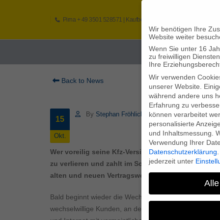
Pirna
+ 49 3501 528571 |
Kaufbeuren
+49 8341 16362
So
Wir benötigen Ihre Zu
Website weiter besuch
Wenn Sie unter 16 Jah
Home
zu freiwilligen Diens
Ihre Erziehungsberecht
Wir verwenden Cookie
Back to News
unserer Website. Einig
während andere uns he
Erfahrung zu verbesse
können verarbeitet werd
By
Stephan Fröhlich
15
personalisierte Anzeig
und Inhaltsmessung.
W
Okt.
Verwendung Ihrer Daten
Datenschutzerklärung
.
Wer voreilig seine Kfz-Versicherung kündigt, nur wei
jederzeit unter
Einstel
zu verlieren und zahlt im Schadensfall sogar drau
alten und neuen Vertragswerk beschäftigen.
Alle
Bald beginnt wieder die Wechselsaison in der Kfz-Versi
wechselwillige Kunden, an dem sich längst nicht nur V