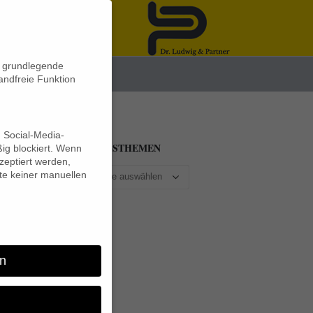
n grundlegende
News
andfreie Funktion
d Social-Media-
BEITRAGSTHEMEN
ig blockiert. Wenn
eptiert werden,
lte keiner manuellen
em
n
um
hen