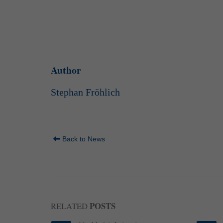
Inhalte von Videoplattf
akzeptiert werden, bedarf
powered by Borlabs Cook
Author
Stephan Fröhlich
Back to News
POSTS
RELATED