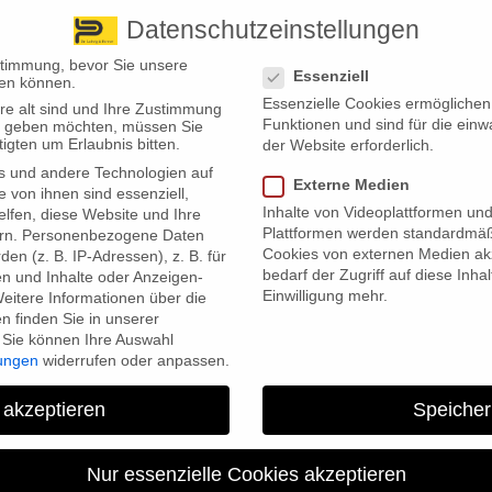
Datenschutzeinstellungen
 finden Sie uns
Standorte
Datenschutzeinstellungen
stimmung, bevor Sie unsere
Essenziell
en können.
Essenzielle Cookies ermögliche
re alt sind und Ihre Zustimmung
Wir bieten
Leistungsübersicht
Über uns
Standorte
Funktionen und sind für die einw
ten geben möchten, müssen Sie
igten um Erlaubnis bitten.
der Website erforderlich.
s und andere Technologien auf
Externe Medien
e von ihnen sind essenziell,
Inhalte von Videoplattformen un
lfen, diese Website und Ihre
Plattformen werden standardmäß
rn.
Personenbezogene Daten
Cookies von externen Medien akz
en (z. B. IP-Adressen), z. B. für
bedarf der Zugriff auf diese Inha
en und Inhalte oder Anzeigen-
Einwilligung mehr.
eitere Informationen über die
 finden Sie in unserer
Sie können Ihre Auswahl
l ein anderer Tarif billiger ist als der bisherige, droht Leistungen
lungen
widerrufen oder anpassen.
f. Deshalb sollten sich Versicherungskunden zuvor intensiv mit d
 akzeptieren
Speicher
cherung. In den letzten Jahren tobt hierbei ein erbitterter Wettkampf 
ersicherer beteiligen. Auch Online-Vergleichsportale werben im Fernse
Nur essenzielle Cookies akzeptieren