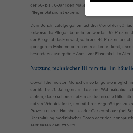
der 60- bis 70-Jährigen Maßnahmen für den Pflegefall 
Pflegenotstand ist extrem.
Wenn Sie unter 16 Jahr
Dem Bericht zufolge gehen fast drei Viertel der 50- b
Erziehungsberechtigten
teilweise die Pflege übernehmen werden. 62 Prozent di
Wir verwenden Cookies
der Pflege abdecken wird, während 46 Prozent angeben
andere uns helfen, die
geringerem Einkommen rechnen seltener damit, dass ihr
werden (z. B. IP-Adres
besonders ausgeprägte Angst vor Einsamkeit im Alter.
Weitere Informationen
Hier finden Sie eine Ü
geben oder sich weite
Nutzung technischer Hilfsmittel im häusl
Alle akzeptieren
Obwohl die meisten Menschen so lange wie möglich i
Datenschutzeinstellun
der 50- bis 70-Jährigen an, dass ihre Wohnsituation alt
Essenziell (1)
stehen, desto seltener nutzen sie technische Hilfsmitte
Essenzielle Cookies ermö
nutzen Videotelefonie, um mit ihren Angehörigen zu k
Prozent nutzen Haushalts- oder Gartenroboter (bei Bes
Übermittlung medizinischer Daten oder der Inanspruc
Externe Medien (
sehr selten genutzt wird.