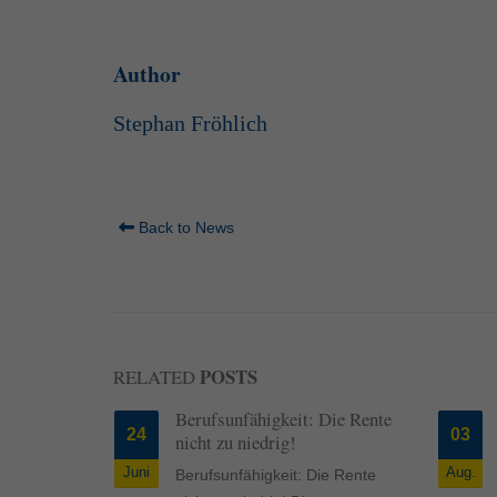
Inhalte von Videoplattf
akzeptiert werden, bedarf
Author
powered by Borlabs Cook
Stephan Fröhlich
Back to News
POSTS
RELATED
n
Berufsunfähigkeit: Die Rente
24
03
der Kfz-
nicht zu niedrig!
rung
Juni
Aug.
Berufsunfähigkeit: Die Rente