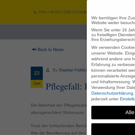
Pirna
+ 49 3501 528571 |
Kaufbeuren
+49 8341 16362
So
Wir benötigen Ihre Zu
Website weiter besuch
Wenn Sie unter 16 Jah
Home
zu freiwilligen Diens
Ihre Erziehungsberecht
Wir verwenden Cookie
Back to News
unserer Website. Einig
während andere uns he
Erfahrung zu verbesse
können verarbeitet werd
By
Stephan Fröhlich
23
personalisierte Anzeig
und Inhaltsmessung.
W
Pflegefall: Bevölkerung e
Juni
Verwendung Ihrer Daten
Datenschutzerklärung
.
jederzeit unter
Einstel
Die Mehrheit der Pflegebedürftigen wünscht sich eine 
Alle
altersgerechtem Wohnraum.
Trotz der fortlaufenden Berichterstattung über den P
Wie die Bevölkerung auf den demografischen Wandel vorbe