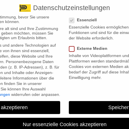
Datenschutzeinstellungen
 finden Sie uns
Standorte
Datenschutzeinstellungen
stimmung, bevor Sie unsere
Essenziell
en können.
Essenzielle Cookies ermögliche
re alt sind und Ihre Zustimmung
Wir bieten
Leistungsübersicht
Über uns
Standorte
Funktionen und sind für die einw
ten geben möchten, müssen Sie
igten um Erlaubnis bitten.
der Website erforderlich.
s und andere Technologien auf
Externe Medien
e von ihnen sind essenziell,
Inhalte von Videoplattformen un
lfen, diese Website und Ihre
Plattformen werden standardmäß
rn.
Personenbezogene Daten
Cookies von externen Medien akz
en (z. B. IP-Adressen), z. B. für
bedarf der Zugriff auf diese Inha
en und Inhalte oder Anzeigen-
Einwilligung mehr.
eitere Informationen über die
her schlecht vorbereitet
 finden Sie in unserer
Sie können Ihre Auswahl
lungen
widerrufen oder anpassen.
Betreuung in ihrer vertrauten Umgebung. Allerdings mangelt es an
 akzeptieren
Speicher
flegenotstand haben laut einer Teilstudie der Untersuchung „VorSORGE 
Nur essenzielle Cookies akzeptieren
reitet ist“, veröffentlicht von der Bertelsmann-Stiftung, erst ein Drit