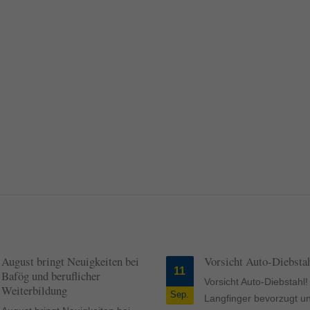
ormen und Social-Media-Plattformen werden standardmäßig blockiert. Wenn Cookie
 der Zugriff auf diese Inhalte keiner manuellen Einwilligung mehr.
Cookie-Informationen anzeigen
ie
Daten
August bringt Neuigkeiten bei
Vorsicht Auto-Diebsta
11
Bafög und beruflicher
Vorsicht Auto-Diebstah
Weiterbildung
Sep.
Langfinger bevorzugt u