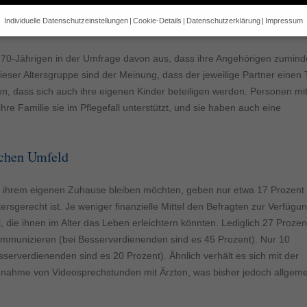
ergriffen. Über 4 Millionen Menschen sind pflegebedürftig, und der
Individuelle Datenschutzeinstellungen
Cookie-Details
Datenschutzerklärung
Impressum
Datenschutzeinstellungen
e alt sind und Ihre Zustimmung zu freiwilligen Diensten geben möchte
is 70-Jährigen in der Umfrage davon aus, dass ihre Angehörigen zumind
 um Erlaubnis bitten.
eser Altersgruppe sind der Meinung, dass der jeweilige Partner einen T
 und andere Technologien auf unserer Website. Einige von ihnen sind 
, dass sich auch ihre eigenen Kinder beteiligen werden. Personen mi
se Website und Ihre Erfahrung zu verbessern.
Personenbezogene Date
e Familie sie im Pflegefall unterstützt, und sie haben auch eine
sen), z. B. für personalisierte Anzeigen und Inhalte oder Anzeigen- un
 über die Verwendung Ihrer Daten finden Sie in unserer
Datenschutzerk
bersicht über alle verwendeten Cookies. Sie können Ihre Einwilligung 
re Informationen anzeigen lassen und so nur bestimmte Cookies auswä
ichen Umfeld
Speichern
Zurück
Nur es
n ihrem eigenen Zuhause bleiben möchten, geben nur etwa 17 Prozent
gen
ersgerecht ist. Je weniger finanzielle Mittel den Befragten zur Verfügu
l, die ihnen im Alter das Leben erleichtern könnten. Lediglich 27 Prozen
glichen grundlegende Funktionen und sind für die einwandfreie Funktion der Websi
ommunizieren (bei Besserverdienenden sind es 45 Prozent). Nur 10
serverdienenden sind es 20 Prozent). Ähnlich verhält es sich mit der
Cookie-Informationen anzeigen
hnahme von Videosprechstunden mit Ärzten, was bisher jedoch allgeme
2)