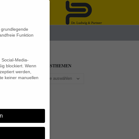
n grundlegende
News
andfreie Funktion
d Social-Media-
BEITRAGSTHEMEN
ig blockiert. Wenn
eptiert werden,
lte keiner manuellen
n
–
tel