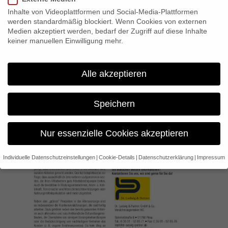
Inhalte von Videoplattformen und Social-Media-Plattformen
werden standardmäßig blockiert. Wenn Cookies von externen
Medien akzeptiert werden, bedarf der Zugriff auf diese Inhalte
keiner manuellen Einwilligung mehr.
Alle akzeptieren
Speichern
Nur essenzielle Cookies akzeptieren
Individuelle Datenschutzeinstellungen
Cookie-Details
Datenschutzerklärung
Impressum
Datenschutzeinstellungen
Wenn Sie unter 16 Jahre alt sind und Ihre Zustimmung zu
freiwilligen Diensten geben möchten, müssen Sie Ihre
Erziehungsberechtigten um Erlaubnis bitten.
Wir verwenden Cookies und andere Technologien auf unserer
Website. Einige von ihnen sind essenziell, während andere uns