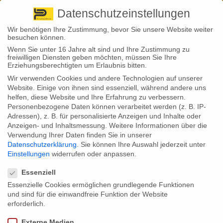
Pirna
+ 49 3501 528571 |
Kaufbeuren
+49 8341 16362
So finden Sie uns
Standorte
Datenschutzeinstellungen
Wir benötigen Ihre Zustimmung, bevor Sie unsere Website weiter
besuchen können.
Wenn Sie unter 16 Jahre alt sind und Ihre Zustimmung zu
freiwilligen Diensten geben möchten, müssen Sie Ihre
Erziehungsberechtigten um Erlaubnis bitten.
Wir verwenden Cookies und andere Technologien auf unserer
Back to News
Website. Einige von ihnen sind essenziell, während andere uns
helfen, diese Website und Ihre Erfahrung zu verbessern.
By
Stephan Fröhlich
Personenbezogene Daten können verarbeitet werden (z. B. IP-
10
Adressen), z. B. für personalisierte Anzeigen und Inhalte oder
Juli
Anzeigen- und Inhaltsmessung.
Weitere Informationen über die
Verwendung Ihrer Daten finden Sie in unserer
… finden Sie in unserem Newsletter rund um private Risiken und private
Datenschutzerklärung
.
Sie können Ihre Auswahl jederzeit unter
Vorsorge. Themen sind „grüne“ Investments, Old- und Youngtimer sowie
Einstellungen
widerrufen oder anpassen.
den unschönen Folgen des warmen Sommerwetters.
Datenschutzeinstellungen
Essenziell
(zum Öffnen anklicken)
Essenzielle Cookies ermöglichen grundlegende Funktionen
und sind für die einwandfreie Funktion der Website
erforderlich.
Externe Medien