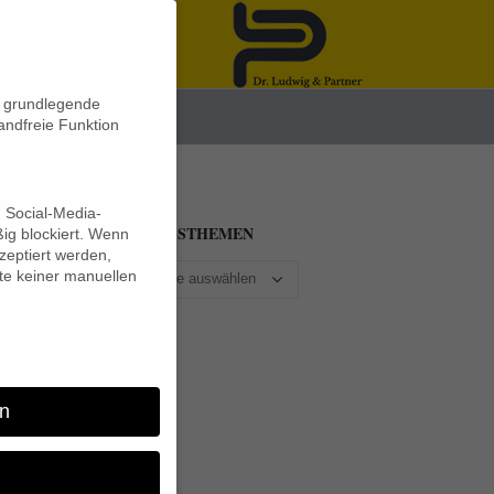
n grundlegende
News
andfreie Funktion
d Social-Media-
BEITRAGSTHEMEN
ig blockiert. Wenn
eptiert werden,
lte keiner manuellen
n
n