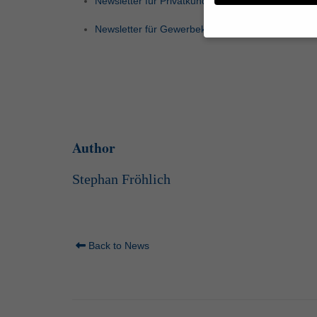
Newsletter für Privatkunden
Newsletter für Gewerbekunden
Wenn Sie unter 16 Jahr
Erziehungsberechtigten
Wir verwenden Cookies
andere uns helfen, die
werden (z. B. IP-Adres
Weitere Informationen
Hier finden Sie eine Ü
Author
geben oder sich weite
Stephan Fröhlich
Alle akzeptieren
Datenschutzeinstellun
Essenziell (1)
Back to News
Essenzielle Cookies ermö
Externe Medien (