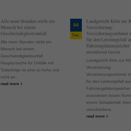
ormen und Social-Media-Plattformen werden standardmäßig blockiert. Wenn Cookie
 der Zugriff auf diese Inhalte keiner manuellen Einwilligung mehr.
Cookie-Informationen anzeigen
Alle neun Stunden stirbt ein
Landgericht Köln zur 
ie
04
Mensch bei einem
Versicherung:
Daten
Geschwindigkeitsunfall
Versicherungsnehmer 
Sep.
für den Leistungsfall a
Alle neun Stunden stirbt ein
Fahrzeugdatenspeicher
Mensch bei einem
auszulesen lassen
Geschwindigkeitsunfall
Landgericht Köln zur Kf
Hauptursache für Unfälle mit
Versicherung:
Todesfolge ist eine zu hohe und
Versicherungsnehmer 
nicht an...
für den Leistungsfall a
read more
Fahrzeugdatenspeicher
auszulesen lassen Kom
einem Schadenfall, kön
verschiedene...
read more