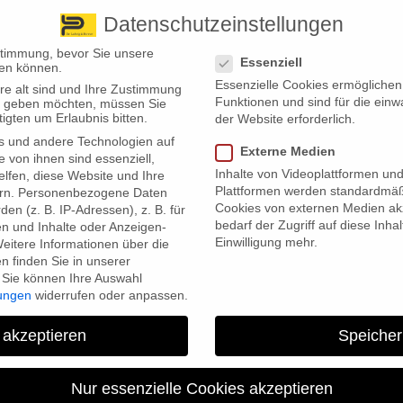
Datenschutzeinstellungen
 finden Sie uns
Standorte
Datenschutzeinstellungen
stimmung, bevor Sie unsere
Essenziell
en können.
Essenzielle Cookies ermögliche
re alt sind und Ihre Zustimmung
Wir bieten
Leistungsübersicht
Über uns
Standorte
Funktionen und sind für die einw
ten geben möchten, müssen Sie
igten um Erlaubnis bitten.
der Website erforderlich.
s und andere Technologien auf
Externe Medien
e von ihnen sind essenziell,
Inhalte von Videoplattformen un
lfen, diese Website und Ihre
Plattformen werden standardmäß
rn.
Personenbezogene Daten
Cookies von externen Medien akz
en (z. B. IP-Adressen), z. B. für
bedarf der Zugriff auf diese Inha
en und Inhalte oder Anzeigen-
Einwilligung mehr.
eitere Informationen über die
 finden Sie in unserer
Sie können Ihre Auswahl
 wir uns unter anderem mit den Themen eBikes bzw. Fahrrädern,
lungen
widerrufen oder anpassen.
gevollmacht sowie dem Versicherungsschutz für Haustiere (Newsletter
 wegen einem Verstoß gegen behördliche Sicherheitsvorschriften,
 akzeptieren
Speicher
tern (Newsletter Gewerbekunden). Unsere aktuellen Newsletter könne
Nur essenzielle Cookies akzeptieren