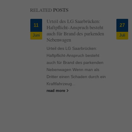
Inhalte von Videoplattf
akzeptiert werden, bedarf
POSTS
RELATED
 wirkt sich
Urteil des LG Saarbrücken:
powered by Borlabs Cook
11
27
ung aus
Haftpflicht-Anspruch besteht
auch für Brand des parkenden
Juni
Juli
irkt sich auf
Nebenwagen
us Eine
Urteil des LG Saarbrücken:
desfall-
Haftpflicht-Anspruch besteht
auch für Brand des parkenden
 Doch die
Nebenwagen Wenn man als
llt worden.
Dritter einen Schaden durch ein
Kraftfahrzeug...
read more