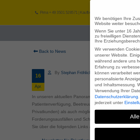
Pirna
+ 49 3501 528571 |
Kaufbeuren
+49 8341 16362
So
Wir benötigen Ihre Zu
Website weiter besuch
Wenn Sie unter 16 Jah
Home
zu freiwilligen Diens
Ihre Erziehungsberecht
Wir verwenden Cookie
Back to News
unserer Website. Einig
während andere uns he
Erfahrung zu verbesse
können verarbeitet werd
By
Stephan Fröhlich
16
personalisierte Anzeig
und Inhaltsmessung.
W
Apr.
Verwendung Ihrer Daten
Datenschutzerklärung
.
In unseren aktuellen Panorama-Newslettern befassen
jederzeit unter
Einstel
Patientenverfügung, Beetreuungsvollmacht und Vorsor
Privatkunden) als auch möglichen Leistungskürzungen
Alle
Forderungsausfällen und Schadensersatz von Mitarbei
Sie über die folgenden Links abrufen: