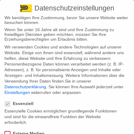
Pirna
+ 49 3501 528571 |
Kaufbeuren
+49 8341 16362
So finden Sie uns
Standorte
Datenschutzeinstellungen
Wir benötigen Ihre Zustimmung, bevor Sie unsere Website weiter
besuchen können.
Wenn Sie unter 16 Jahre alt sind und Ihre Zustimmung zu
freiwilligen Diensten geben möchten, müssen Sie Ihre
Erziehungsberechtigten um Erlaubnis bitten.
Wir verwenden Cookies und andere Technologien auf unserer
Back to News
Website. Einige von ihnen sind essenziell, während andere uns
helfen, diese Website und Ihre Erfahrung zu verbessern.
By
Stephan Fröhlich
Personenbezogene Daten können verarbeitet werden (z. B. IP-
10
Adressen), z. B. für personalisierte Anzeigen und Inhalte oder
Dez.
So stärken Sie Ihre
Anzeigen- und Inhaltsmessung.
Weitere Informationen über die
Verwendung Ihrer Daten finden Sie in unserer
Altersvorsorge zum Jahresende
Datenschutzerklärung
.
Sie können Ihre Auswahl jederzeit unter
Einstellungen
widerrufen oder anpassen.
Datenschutzeinstellungen
Essenziell
Zum Jahresende können viele Menschen ihre Altersvorsorge stärken.
Essenzielle Cookies ermöglichen grundlegende Funktionen
Besonders wichtig ist das für Selbstständige.
und sind für die einwandfreie Funktion der Website
Das Jahr neigt sich dem Ende zu und damit ergeben sich oft auch
erforderlich.
Möglichkeiten, die eigene Altersvorsorge zu stärken. Besonders wichtig
ist das für Selbstständige. Denn sie unterliegen keiner gesetzlichen
Externe Medien