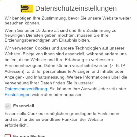
Pirna
+ 49 3501 528571 |
Kaufbeuren
+49 8341 16362
So finden Sie uns
Standorte
Datenschutzeinstellungen
Wir benötigen Ihre Zustimmung, bevor Sie unsere Website weiter
besuchen können.
Wenn Sie unter 16 Jahre alt sind und Ihre Zustimmung zu
freiwilligen Diensten geben möchten, müssen Sie Ihre
Erziehungsberechtigten um Erlaubnis bitten.
Wir verwenden Cookies und andere Technologien auf unserer
Back to News
Website. Einige von ihnen sind essenziell, während andere uns
helfen, diese Website und Ihre Erfahrung zu verbessern.
By
Stephan Fröhlich
Personenbezogene Daten können verarbeitet werden (z. B. IP-
01
Adressen), z. B. für personalisierte Anzeigen und Inhalte oder
Nov.
Anzeigen- und Inhaltsmessung.
Weitere Informationen über die
Verwendung Ihrer Daten finden Sie in unserer
Es ist bitter: Zum zweiten Mal innerhalb weniger Wochen hat ein
Datenschutzerklärung
.
Sie können Ihre Auswahl jederzeit unter
Sturm starke Verwüstungen in Deutschland angerichtet. Herwart
Einstellungen
widerrufen oder anpassen.
hieß der Übeltäter diesmal und wütete besonders dort, wo auch
Datenschutzeinstellungen
bereits Sturmtief Xavier seine Spuren hinterließ: in Nord- und
Ostdeutschland. Dächer wurden abgedeckt, Bäume fielen auf
Essenziell
Häuser und Straßen, in Städten wie Bremerhaven und Hamburg
Essenzielle Cookies ermöglichen grundlegende Funktionen
wurden viele Keller geflutet. Zwischenzeitlich kam im Norden fast
der komplette Bahnverkehr zum Erliegen.
und sind für die einwandfreie Funktion der Website
erforderlich.
Gut, wenn
man die
Externe Medien