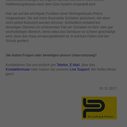
standardmäßig blockiert. Wenn Cookies von externen Medien akzeptiert
Gefährdungsklasse nach dem Zürs-System eingestuft wird.
werden, bedarf der Zugriff auf diese Inhalte keiner manuellen Einwilligung
Hier sei auf die wichtigste Funktion einer Wohngebäude-Police
mehr.
hingewiesen: Sie soll hohe finanzielle Schäden absichern, die eben
Cookie-Informationen anzeigen
nicht selbst finanziert werden können. Schließlich entsteht bei
derartigen Stürmen im schlimmsten Fall ein Schaden im fünf- oder gar
powered by Borlabs Cookie
sechsstelligen Bereich, wenn etwa das Gemäuer so schwer geschädigt
Datenschutzerklärung
Impressum
wird, dass das Haus einsturzgefährdet ist. In solchen Fällen soll der
Schutz greifen!
Sie haben Fragen oder benötigen unsere Unterstützung?
Kontaktieren Sie uns einfach per
Telefon
,
E-Mail
, über das
Kontaktformular
oder nutzen Sie unseren
Live Support
.
Wir helfen Ihnen
gern!
01.11.2017