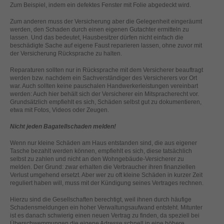
Zum Beispiel, indem ein defektes Fenster mit Folie abgedeckt wird.
helfen, diese Website und Ihre Erfahrung zu verbessern.
Personenbezogene Daten können verarbeitet werden (z. B. IP-
Zum anderen muss der Versicherung aber die Gelegenheit eingeräumt
Adressen), z. B. für personalisierte Anzeigen und Inhalte oder
werden, den Schaden durch einen eigenen Gutachter ermitteln zu
Anzeigen- und Inhaltsmessung.
Weitere Informationen über die
lassen. Und das bedeutet, Hausbesitzer dürfen nicht einfach die
Verwendung Ihrer Daten finden Sie in unserer
beschädigte Sache auf eigene Faust reparieren lassen, ohne zuvor mit
Datenschutzerklärung
.
der Versicherung Rücksprache zu halten.
Hier finden Sie eine Übersicht über alle verwendeten Cookies. Sie
können Ihre Einwilligung zu ganzen Kategorien geben oder sich
Reparaturen sollten nur in Rücksprache mit dem Versicherer beauftragt
weitere Informationen anzeigen lassen und so nur bestimmte
werden bzw. nachdem ein Sachverständiger des Versicherers vor Ort
Cookies auswählen.
war. Auch sollten keine pauschalen Handwerkerleistungen vereinbart
werden: Auch hier behält sich der Versicherer ein Mitspracherecht vor.
Grundsätzlich empfiehlt es sich, Schäden selbst gut zu dokumentieren,
Alle akzeptieren
Speichern
etwa mit Fotos, Videos oder Zeugen.
Nicht jeden Bagatellschaden melden!
Zurück
Nur essenzielle Cookies akzeptieren
Datenschutzeinstellungen
Wenn nur kleine Schäden am Haus entstanden sind, die aus eigener
Essenziell (1)
Tasche bezahlt werden können, empfiehlt es sich, diese tatsächlich
selbst zu zahlen und nicht an den Wohngebäude-Versicherer zu
Essenzielle Cookies ermöglichen grundlegende Funktionen und sind für
melden. Der Grund: zwar erhalten die Verbraucher ihren finanziellen
die einwandfreie Funktion der Website erforderlich.
Verlust umgehend ersetzt. Aber wer zu oft kleine Schäden in kurzer Zeit
reguliert haben will, muss mit der Kündigung seines Vertrages rechnen.
Cookie-Informationen anzeigen
Hierzu sind die Gesellschaften berechtigt, weil ihnen durch häufige
Ext
Externe Medien (2)
Schadensmeldungen ein hoher Verwaltungsaufwand entsteht. Mitunter
ist es danach schwierig einen neuen Vertrag zu finden, da speziell bei
Inhalte von Videoplattformen und Social-Media-Plattformen werden
Überschwemmungen die eigene Adresse schnell in eine höhere