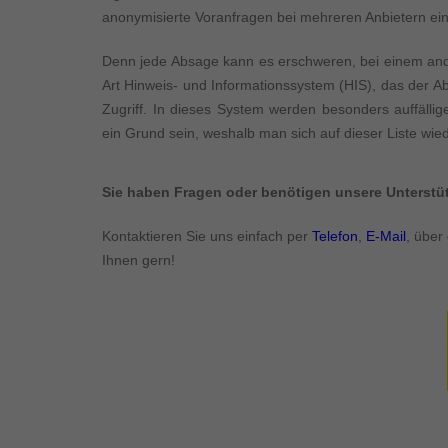
Inhalte von Videoplattf
anonymisierte Voranfragen bei mehreren Anbietern ein
akzeptiert werden, bedarf
Denn jede Absage kann es erschweren, bei einem ander
powered by Borlabs Cook
Art Hinweis- und Informationssystem (HIS), das der Ab
Zugriff. In dieses System werden besonders auffäll
ein Grund sein, weshalb man sich auf dieser Liste wied
Sie haben Fragen oder benötigen unsere Unterst
Kontaktieren Sie uns einfach per
Telefon
,
E-Mail
, über
Ihnen gern!