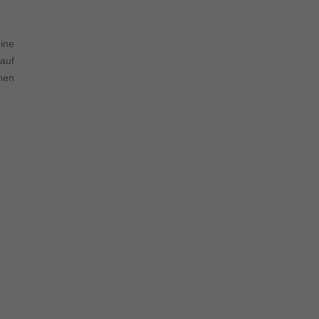
s von externen Medien
ine
rauf
schutzerklärung
Impressum
nen