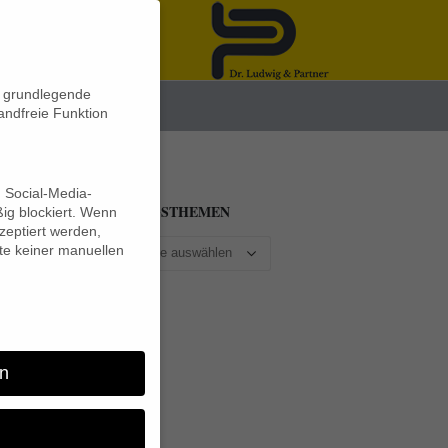
n grundlegende
News
andfreie Funktion
d Social-Media-
BEITRAGSTHEMEN
ig blockiert. Wenn
eptiert werden,
lte keiner manuellen
für
les
n
ist
ten