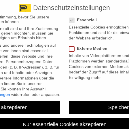
Datenschutzeinstellungen
 finden Sie uns
Standorte
Datenschutzeinstellungen
stimmung, bevor Sie unsere
Essenziell
en können.
Essenzielle Cookies ermögliche
re alt sind und Ihre Zustimmung
Wir bieten
Leistungsübersicht
Über uns
Standorte
Funktionen und sind für die einw
ten geben möchten, müssen Sie
igten um Erlaubnis bitten.
der Website erforderlich.
s und andere Technologien auf
Externe Medien
e von ihnen sind essenziell,
Inhalte von Videoplattformen un
lfen, diese Website und Ihre
Plattformen werden standardmäß
rn.
Personenbezogene Daten
Cookies von externen Medien akz
en (z. B. IP-Adressen), z. B. für
bedarf der Zugriff auf diese Inha
en und Inhalte oder Anzeigen-
Einwilligung mehr.
eitere Informationen über die
 finden Sie in unserer
Sie können Ihre Auswahl
Tag der gesunden Ernährung“ begangen, der ein Bewusstsein da
lungen
widerrufen oder anpassen.
 abwechslungsreich zu ernähren. Anlass, den Blick auf ein sensib
er Versicherung.
 akzeptieren
Speicher
emeine Wohlbefinden: Das ist den meisten bekannt. Weniger bekannt 
, wenn man sich gegen Risiken absichern will. Sowohl in der priva
Nur essenzielle Cookies akzeptieren