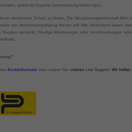
ormen und Social-Media-Plattformen werden standardmäßig blockiert. Wenn Cookie
zuholen, wobei ein Experte Unterstützung bieten kann.
 der Zugriff auf diese Inhalte keiner manuellen Einwilligung mehr.
Cookie-Informationen anzeigen
en Versicherer Schutz zu finden. Die Versicherungswirtschaft führt e
ie
wehr von Versicherungsbetrug dienen soll. Alle Versicherer haben hie
Daten
ige Kunden vermerkt: Häufige Ablehnungen oder Vorerkrankungen kön
erfindet.
ützung?
 das
Kontaktformular
oder nutzen Sie u
nseren
Live Support
. Wir helfen