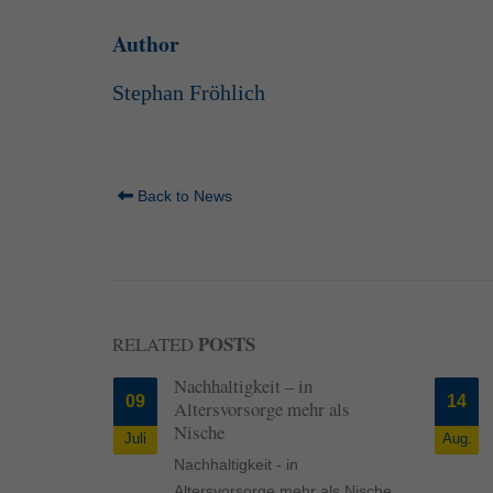
Author
Stephan Fröhlich
Back to News
POSTS
RELATED
re, die
Nachhaltigkeit – in
09
14
ft
Altersvorsorge mehr als
zu leisten.
Nische
Juli
Aug.
wenn der
Nachhaltigkeit - in
erstirbt?
Altersvorsorge mehr als Nische