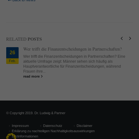
Back to News
standardmäßig blockiert. Wenn Cookies von externen Medien akzeptiert
werden, bedarf der Zugriff auf diese Inhalte keiner manuellen Einwilligung
mehr.
Cookie-Informationen anzeigen
powered by Borlabs Cookie
Datenschutzerklärung
Impressum
POSTS
RELATED
Wer trifft die Finanzentscheidungen in Partnerschaften?
26
Wer trifft die Finanzentscheidungen in Partnerschaften? Eine
Feb.
aktuelle Umfrage zeigt: Männer sehen sich häufig als
Hauptverantwortliche für Finanzentscheidungen, während
Frauen ihre...
read more
© Copyright 2019. Dr. Ludwig & Partner
Impressum
Datenschutz
Disclaimer
Erklärung zu nachteiligen Nachhaltigkeitsauswirkungen
Erstinformationen