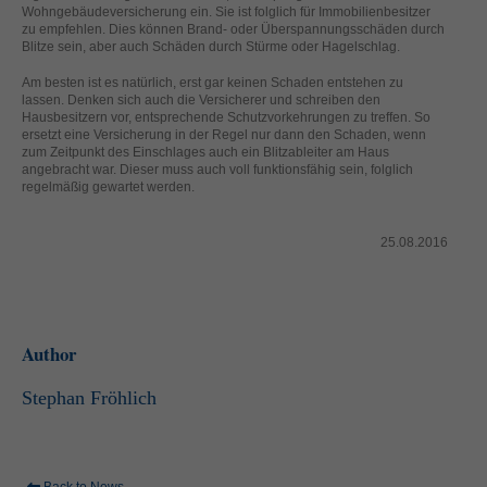
helfen, diese Website und Ihre Erfahrung zu verbessern.
Wohngebäudeversicherung ein. Sie ist folglich für Immobilienbesitzer
zu empfehlen. Dies können Brand- oder Überspannungsschäden durch
Personenbezogene Daten können verarbeitet werden (z. B. IP-
Blitze sein, aber auch Schäden durch Stürme oder Hagelschlag.
Adressen), z. B. für personalisierte Anzeigen und Inhalte oder
Anzeigen- und Inhaltsmessung.
Weitere Informationen über die
Am besten ist es natürlich, erst gar keinen Schaden entstehen zu
Verwendung Ihrer Daten finden Sie in unserer
lassen. Denken sich auch die Versicherer und schreiben den
Datenschutzerklärung
.
Hausbesitzern vor, entsprechende Schutzvorkehrungen zu treffen. So
Hier finden Sie eine Übersicht über alle verwendeten Cookies. Sie
ersetzt eine Versicherung in der Regel nur dann den Schaden, wenn
können Ihre Einwilligung zu ganzen Kategorien geben oder sich
zum Zeitpunkt des Einschlages auch ein Blitzableiter am Haus
weitere Informationen anzeigen lassen und so nur bestimmte
angebracht war. Dieser muss auch voll funktionsfähig sein, folglich
Cookies auswählen.
regelmäßig gewartet werden.
Alle akzeptieren
Speichern
25.08.2016
Zurück
Nur essenzielle Cookies akzeptieren
Datenschutzeinstellungen
Essenziell (1)
Author
Essenzielle Cookies ermöglichen grundlegende Funktionen und sind für
die einwandfreie Funktion der Website erforderlich.
Stephan Fröhlich
Cookie-Informationen anzeigen
Ext
Externe Medien (2)
Inhalte von Videoplattformen und Social-Media-Plattformen werden