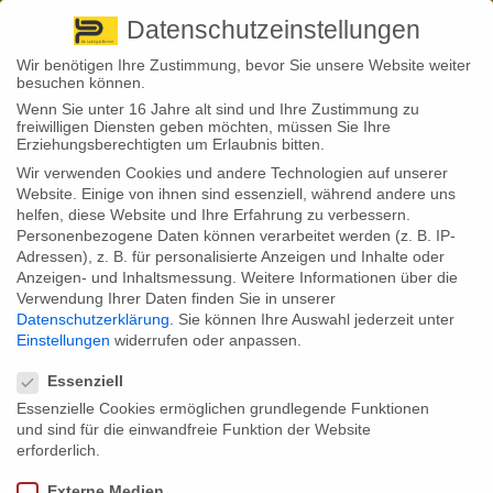
Pirna
+ 49 3501 528571 |
Kaufbeuren
+49 8341 16362
So finden Sie uns
Standorte
Datenschutzeinstellungen
Wir benötigen Ihre Zustimmung, bevor Sie unsere Website weiter
besuchen können.
Wenn Sie unter 16 Jahre alt sind und Ihre Zustimmung zu
freiwilligen Diensten geben möchten, müssen Sie Ihre
Erziehungsberechtigten um Erlaubnis bitten.
Wir verwenden Cookies und andere Technologien auf unserer
Back to News
Website. Einige von ihnen sind essenziell, während andere uns
helfen, diese Website und Ihre Erfahrung zu verbessern.
By
Stephan Fröhlich
Personenbezogene Daten können verarbeitet werden (z. B. IP-
25
Adressen), z. B. für personalisierte Anzeigen und Inhalte oder
Aug.
Anzeigen- und Inhaltsmessung.
Weitere Informationen über die
Verwendung Ihrer Daten finden Sie in unserer
Die Hausrat- und Wohngebäudeversicherer haben im vergangenen
Datenschutzerklärung
.
Sie können Ihre Auswahl jederzeit unter
Jahr 220 Millionen Euro für Blitz- und Überspannungsschäden
Einstellungen
widerrufen oder anpassen.
gezahlt. Das teilt der Gesamtverband der Versicherungswirtschaft
Datenschutzeinstellungen
(GDV) in einer Pressemeldung mit. Positiv: die Zahl der
Schadensmeldungen war im Vorjahr rückläufig: sie sank um 70.000
Essenziell
auf 340.000 Meldungen.
Essenzielle Cookies ermöglichen grundlegende Funktionen
und sind für die einwandfreie Funktion der Website
Die Bundesbürger haben immer teurere Elektrogeräte in ihrem
Haushalt. Sei es ein Kühlschrank, Laptop, Beamer oder Thermomix:
erforderlich.
Laut einer Studie geben rund 25 Prozent der Bundesbürger bis zu
1.500 Euro für neues Elektro-Inventar aus, und das pro Jahr! Umso
Externe Medien