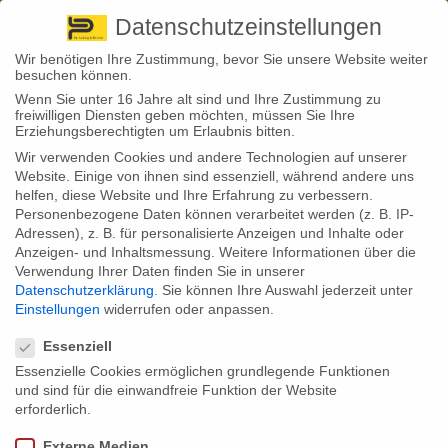
Pirna
+ 49 3501 528571 |
Kaufbeuren
+49 8341 16362
So finden Sie uns
Standorte
Datenschutzeinstellungen
Wir benötigen Ihre Zustimmung, bevor Sie unsere Website weiter
besuchen können.
Wenn Sie unter 16 Jahre alt sind und Ihre Zustimmung zu
freiwilligen Diensten geben möchten, müssen Sie Ihre
Erziehungsberechtigten um Erlaubnis bitten.
Wir verwenden Cookies und andere Technologien auf unserer
Back to News
Website. Einige von ihnen sind essenziell, während andere uns
helfen, diese Website und Ihre Erfahrung zu verbessern.
By
Stephan Fröhlich
Personenbezogene Daten können verarbeitet werden (z. B. IP-
02
Adressen), z. B. für personalisierte Anzeigen und Inhalte oder
Aug.
Wann bin ich
Anzeigen- und Inhaltsmessung.
Weitere Informationen über die
Verwendung Ihrer Daten finden Sie in unserer
‚unterversichert‘?
Datenschutzerklärung
.
Sie können Ihre Auswahl jederzeit unter
Einstellungen
widerrufen oder anpassen.
Datenschutzeinstellungen
Essenziell
Passender Versicherungsschutz ist immens wichtig. Das
Essenzielle Cookies ermöglichen grundlegende Funktionen
zeigten nicht zuletzt die Unwetter-Katastrophen in weiten
Teilen Deutschlands. Ein Wort, das in diesem
und sind für die einwandfreie Funktion der Website
Zusammenhang mitunter zu hören war, lautet:
erforderlich.
Unterversicherung. Was sich dahinter verbirgt.
Externe Medien