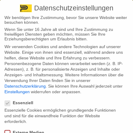
Pirna
+ 49 3501 528571 |
Kaufbeuren
+49 8341 16362
So finden Sie uns
Standorte
Datenschutzeinstellungen
Wir benötigen Ihre Zustimmung, bevor Sie unsere Website weiter
besuchen können.
Wenn Sie unter 16 Jahre alt sind und Ihre Zustimmung zu
freiwilligen Diensten geben möchten, müssen Sie Ihre
Erziehungsberechtigten um Erlaubnis bitten.
Wir verwenden Cookies und andere Technologien auf unserer
Back to News
Website. Einige von ihnen sind essenziell, während andere uns
helfen, diese Website und Ihre Erfahrung zu verbessern.
By
Stephan Fröhlich
Personenbezogene Daten können verarbeitet werden (z. B. IP-
23
Adressen), z. B. für personalisierte Anzeigen und Inhalte oder
Jan.
Anzeigen- und Inhaltsmessung.
Weitere Informationen über die
Verwendung Ihrer Daten finden Sie in unserer
Warnung vor Mails des betrügerischen „Transparenzregister e.V.“
Datenschutzerklärung
.
Sie können Ihre Auswahl jederzeit unter
Einstellungen
widerrufen oder anpassen.
Vor einem besonders tückischen Betrugsversuch warnt aktuell das
Datenschutzeinstellungen
Bundesministerium der Finanzen (BMF). Denn Betrüger versenden im
Namen einer „Organisation Transparenzregister e.V.“ betrügerische E-
Essenziell
Mails und verlangen eine kostenpflichtige Registrierung. Mit dem
Essenzielle Cookies ermöglichen grundlegende Funktionen
offiziellen Transparenzregister des Bundesfinanzministeriums zur
und sind für die einwandfreie Funktion der Website
Bekämpfung der Geldwäsche jedoch haben die Absender nichts zu tun.
Vielmehr soll das Unwissen vieler Gewerbetreibender schamlos
erforderlich.
ausgenutzt werden, um Geld zu ergaunern.
Externe Medien