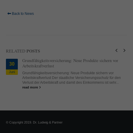
Back to News
POSTS
RELATED
Grundfähigkeitsversicherung: Neue Produkte sichern vor
30
Arbeitskraftverlust
Juni
Grundfähigkeitsversicherung: Neue Produkte sichern vor
Arbeitskraftverlust Der staatliche Versicherungsschutz für den
Verlust der Arbeitskraft und damit des Einkommens ist sehr...
read more
© Copyright 2019. Dr. Ludwig & Partner