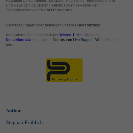
Auskünfte zum offiziellen Transparenzregister der Bundesregierung
standardmäßig blockiert. Wenn Cookies von externen Medien akzeptiert
sind – aus dem deutschen Festnetz kostenlos – unter der
werden, bedarf der Zugriff auf diese Inhalte keiner manuellen Einwilligung
Servicenummer
0800/1234337
erhältlich.
mehr.
Cookie-Informationen anzeigen
Sie haben Fragen oder benötigen unsere Unterstützung?
powered by Borlabs Cookie
Kontaktieren Sie uns einfach per
Telefon
,
E-Mail
, über das
Datenschutzerklärung
Impressum
Kontaktformular
oder nutzen Sie u
nseren
Live Support
. Wir helfen
Ihnen
gern!
Author
Stephan Fröhlich