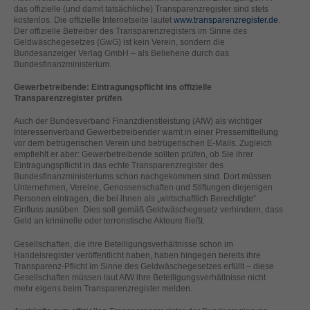
helfen, diese Website und Ihre Erfahrung zu verbessern.
das offizielle (und damit tatsächliche) Transparenzregister sind stets
kostenlos. Die offizielle Internetseite lautet
www.transparenzregister.de
.
Personenbezogene Daten können verarbeitet werden (z. B. IP-
Der offizielle Betreiber des Transparenzregisters im Sinne des
Adressen), z. B. für personalisierte Anzeigen und Inhalte oder
Geldwäschegesetzes (GwG) ist kein Verein, sondern die
Anzeigen- und Inhaltsmessung.
Weitere Informationen über die
Bundesanzeiger Verlag GmbH – als Beliehene durch das
Verwendung Ihrer Daten finden Sie in unserer
Bundesfinanzministerium.
Datenschutzerklärung
.
Hier finden Sie eine Übersicht über alle verwendeten Cookies. Sie
Gewerbetreibende: Eintragungspflicht ins offizielle
können Ihre Einwilligung zu ganzen Kategorien geben oder sich
Transparenzregister prüfen
weitere Informationen anzeigen lassen und so nur bestimmte
Cookies auswählen.
Auch der Bundesverband Finanzdienstleistung (AfW) als wichtiger
Interessenverband Gewerbetreibender warnt in einer Pressemitteilung
vor dem betrügerischen Verein und betrügerischen E-Mails. Zugleich
Alle akzeptieren
Speichern
empfiehlt er aber: Gewerbetreibende sollten prüfen, ob Sie ihrer
Eintragungspflicht in das echte Transparenzregister des
Zurück
Nur essenzielle Cookies akzeptieren
Bundesfinanzministeriums schon nachgekommen sind. Dort müssen
Unternehmen, Vereine, Genossenschaften und Stiftungen diejenigen
Datenschutzeinstellungen
Personen eintragen, die bei ihnen als „wirtschaftlich Berechtigte“
Essenziell (1)
Einfluss ausüben. Dies soll gemäß Geldwäschegesetz verhindern, dass
Geld an kriminelle oder terroristische Akteure fließt.
Essenzielle Cookies ermöglichen grundlegende Funktionen und sind für
die einwandfreie Funktion der Website erforderlich.
Gesellschaften, die ihre Beteiligungsverhältnisse schon im
Handelsregister veröffentlicht haben, haben hingegen bereits ihre
Cookie-Informationen anzeigen
Transparenz-Pflicht im Sinne des Geldwäschegesetzes erfüllt – diese
Gesellschaften müssen laut AfW ihre Beteiligungsverhältnisse nicht
Ext
Externe Medien (2)
mehr eigens beim Transparenzregister melden.
Inhalte von Videoplattformen und Social-Media-Plattformen werden