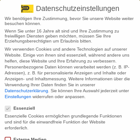
Pirna
+ 49 3501 528571 |
Kaufbeuren
+49 8341 16362
So finden Sie uns
Standorte
Datenschutzeinstellungen
Wir benötigen Ihre Zustimmung, bevor Sie unsere Website weiter
besuchen können.
Wenn Sie unter 16 Jahre alt sind und Ihre Zustimmung zu
freiwilligen Diensten geben möchten, müssen Sie Ihre
Erziehungsberechtigten um Erlaubnis bitten.
Wir verwenden Cookies und andere Technologien auf unserer
Back to News
Website. Einige von ihnen sind essenziell, während andere uns
helfen, diese Website und Ihre Erfahrung zu verbessern.
By
Stephan Fröhlich
Personenbezogene Daten können verarbeitet werden (z. B. IP-
26
Adressen), z. B. für personalisierte Anzeigen und Inhalte oder
Welche Ursachen berufsunfähig machen
Dez.
Anzeigen- und Inhaltsmessung.
Weitere Informationen über die
Verwendung Ihrer Daten finden Sie in unserer
Psychische Erkrankungen sind für die meisten Leistungsfälle in der
Datenschutzerklärung
.
Sie können Ihre Auswahl jederzeit unter
Berufsunfähigkeitsversicherung verantwortlich. Frauen sind besonders
Einstellungen
widerrufen oder anpassen.
oft von psychischen Erkrankungen betroffen.
Datenschutzeinstellungen
Essenziell
Das Analysehaus Franke & Bornberg hat die aktuelle BU-
Leistungspraxisstudie vorgestellt. Dazu hatte das Unternehmen aus
Essenzielle Cookies ermöglichen grundlegende Funktionen
Hannover Leistungsfälle von zehn großen Versicherern ausgewertet,
und sind für die einwandfreie Funktion der Website
die etwa 60 Prozent des Marktes abdecken. Laut der Studie war bei
erforderlich.
28,44 Prozent der Leistungsfälle die Psyche der Auslöser für eine
Berufsunfähigkeit. Wobei der Unterschied zwischen den Geschlechtern
Externe Medien
gravierend ist. Für 33,56 Prozent der Frauen und 26,11 Prozent der