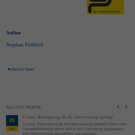
standardmäßig blockiert. Wenn Cookies von externen Medien akzeptiert
werden, bedarf der Zugriff auf diese Inhalte keiner manuellen Einwilligung
mehr.
Cookie-Informationen anzeigen
Author
powered by Borlabs Cookie
Datenschutzerklärung
Impressum
Stephan Fröhlich
Back to News
POSTS
RELATED
Corona: Rettungsring für die Altersvorsorge gefragt!
05
Corona: Rettungsring für die Altersvorsorge gefragt! Immer mehr
Juni
Gewerbetreibende sehen sich in der Coronakrise gezwungen,
ihre Altersvorsorge abzustoßen, wie mehrere...