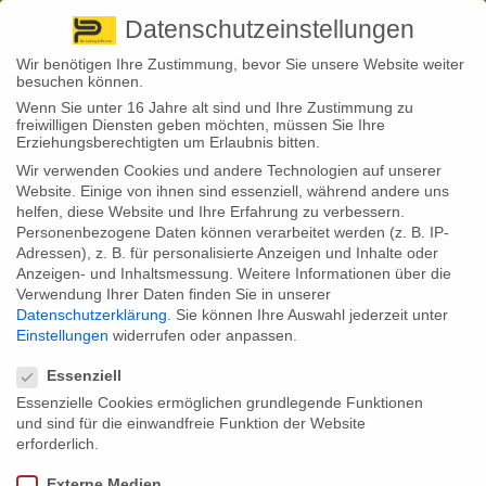
Pirna
+ 49 3501 528571 |
Kaufbeuren
+49 8341 16362
So finden Sie uns
Standorte
Datenschutzeinstellungen
Wir benötigen Ihre Zustimmung, bevor Sie unsere Website weiter
besuchen können.
Wenn Sie unter 16 Jahre alt sind und Ihre Zustimmung zu
freiwilligen Diensten geben möchten, müssen Sie Ihre
Erziehungsberechtigten um Erlaubnis bitten.
Wir verwenden Cookies und andere Technologien auf unserer
Back to News
Website. Einige von ihnen sind essenziell, während andere uns
helfen, diese Website und Ihre Erfahrung zu verbessern.
By
Stephan Fröhlich
Personenbezogene Daten können verarbeitet werden (z. B. IP-
30
Adressen), z. B. für personalisierte Anzeigen und Inhalte oder
Dez.
Anzeigen- und Inhaltsmessung.
Weitere Informationen über die
Verwendung Ihrer Daten finden Sie in unserer
Wenn zum Jahreswechsel der Briefkasten durch Knaller kaputtgeht,
Datenschutzerklärung
.
Sie können Ihre Auswahl jederzeit unter
sollten Hausbesitzer solche kleinen Schäden nicht unbedingt der
Einstellungen
widerrufen oder anpassen.
Wohngebäudeversicherung melden. Wer zu oft kleine Schäden
Datenschutzeinstellungen
ersetzt haben will, muss im schlimmsten Fall mit der Kündigung
seines Vertrages rechnen.
Essenziell
Essenzielle Cookies ermöglichen grundlegende Funktionen
Zu Silvester passiert es immer wieder: Kinder und Jugendliche stecken
und sind für die einwandfreie Funktion der Website
Knaller und Silvesterraketen in Briefkästen oder Mülltonnen, weil sie
das für einen lustigen Streich halten. Schnell ist dann ein Sachschaden
erforderlich.
zu beklagen. Ist der Briefkasten fest mit dem Haus verbunden, kommt in
der Regel die Wohngebäudeversicherung für den finanziellen Schaden
Externe Medien