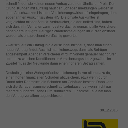
helfen, diese Website und Ihre Erfahrung zu verbessern.
schnell finden sie keinen neuen Vertrag zu einem ähnlichen Preis. Der
Grund: Kunden mit auffällig häufigen Schadensmeldungen werden in
Personenbezogene Daten können verarbeitet werden (z. B. IP-
einer Art schwarzen Liste der Versicherungswirtschaft eingetragen, dem
Adressen), z. B. für personalisierte Anzeigen und Inhalte oder
sogenannten Auskunftssystem HIS. Die private Auskunftei ist
Anzeigen- und Inhaltsmessung.
Weitere Informationen über die
vergleichbar mit der Schufa: Verbraucher, die dort notiert sind, haben
Verwendung Ihrer Daten finden Sie in unserer
sich durch ihr Verhalten zumindest verdächtig gemacht, alle Versicherer
Datenschutzerklärung
.
haben darauf Zugriff. Häufige Schadensmeldungen im kurzen Abstand
Hier finden Sie eine Übersicht über alle verwendeten Cookies. Sie
werden als entsprechend verdächtig gewertet.
können Ihre Einwilligung zu ganzen Kategorien geben oder sich
weitere Informationen anzeigen lassen und so nur bestimmte
Zwar schließt ein Eintrag in die Auskunftei nicht aus, dass man einen
Cookies auswählen.
neuen Vertrag findet. Auch ist man keineswegs damit als Betrüger
abgestempelt. Aber der Versicherer wird im Vorfeld genauer nachprüfen,
ob und zu welchen Konditionen er Versicherungsschutz gewährt. Im
Alle akzeptieren
Speichern
Zweifel muss der Neukunde dann einen höheren Betrag zahlen.
Zurück
Nur essenzielle Cookies akzeptieren
Deshalb gilt: eine Wohngebäudeversicherung ist vor allem dazu da,
einen hohen finanziellen Schaden abzusichern, etwa wenn durch
Datenschutzeinstellungen
Brand oder Rohrbruch ein Schaden am Gebäude besteht. Dann kann
Essenziell (1)
sich die Schadenssumme schnell auf zehntausende, wenn nicht gar
mehrere hunderttausend Euro summieren. Für solche Fälle hat man
Essenzielle Cookies ermöglichen grundlegende Funktionen und sind für
den Vertrag vor allem abgeschlossen!
die einwandfreie Funktion der Website erforderlich.
Cookie-Informationen anzeigen
30.12.2016
Ext
Externe Medien (2)
Inhalte von Videoplattformen und Social-Media-Plattformen werden