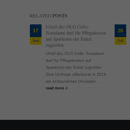
POSTS
RELATED
rteil des OLG Celle:
Erneut Millionen-Schäd
28
ozialamt darf für Pflegekosten
durch Blitze
uf Sparkonto der Enkel
Juli
Erneut Millionen-Schäden
ugreifen
Blitze Es ist ein Klassiker 
rteil des OLG Celle: Sozialamt
Hausratversicherung:
arf für Pflegekosten auf
Blitzschäden, die aufgrun
parkonto der Enkel zugreifen
direktem Blitzeinschlag un
ine Umfrage offenbarte in 2019
Überspannung entstehen. 
in erstaunliches Unwissen...
read more
ead more