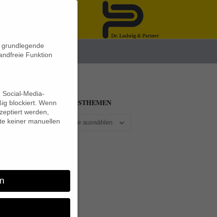
n grundlegende
News
andfreie Funktion
d Social-Media-
BEITRAGSTHEMEN
ig blockiert. Wenn
eptiert werden,
lte keiner manuellen
n