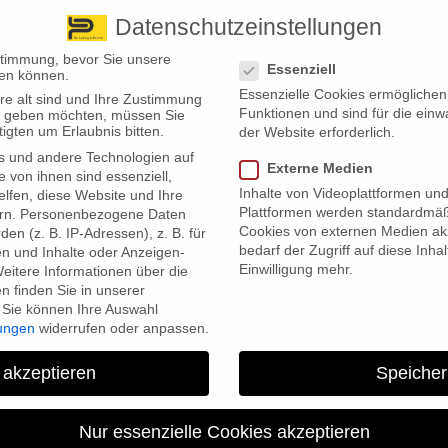
Datenschutzeinstellungen
 finden Sie uns
Standorte
Datenschutzeinstellungen
stimmung, bevor Sie unsere
Essenziell
en können.
Essenzielle Cookies ermögliche
re alt sind und Ihre Zustimmung
Wir bieten
Leistungsübersicht
Über uns
Standorte
Funktionen und sind für die einw
ten geben möchten, müssen Sie
igten um Erlaubnis bitten.
der Website erforderlich.
s und andere Technologien auf
Externe Medien
e von ihnen sind essenziell,
Inhalte von Videoplattformen un
lfen, diese Website und Ihre
Plattformen werden standardmäß
rn.
Personenbezogene Daten
Cookies von externen Medien akz
en (z. B. IP-Adressen), z. B. für
bedarf der Zugriff auf diese Inha
en und Inhalte oder Anzeigen-
Einwilligung mehr.
eitere Informationen über die
Vormundschafts- und Betreuungsrechts
 finden Sie in unserer
Sie können Ihre Auswahl
ng ist für Familien und pflegende Angehörige enorm wichtig,
lungen
widerrufen oder anpassen.
 Mittwoch hat das Bundeskabinett eine Reform des
eschlossen: Sie ist damit auf einem guten Weg, schon bald in
 akzeptieren
Speicher
 Überblick, was sich ändern soll.
Nur essenzielle Cookies akzeptieren
r betroffene Kinder