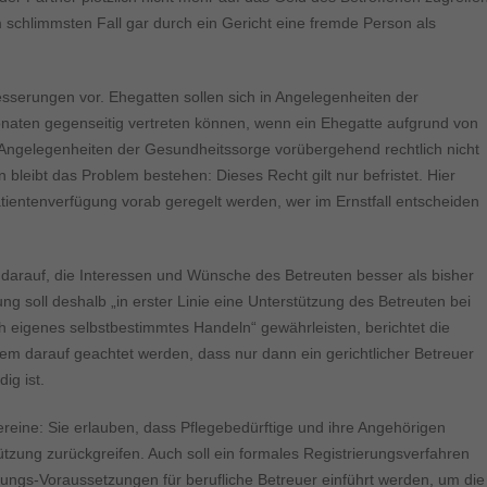
 schlimmsten Fall gar durch ein Gericht eine fremde Person als
esserungen vor. Ehegatten sollen sich in Angelegenheiten der
naten gegenseitig vertreten können, wenn ein Ehegatte aufgrund von
e Angelegenheiten der Gesundheitssorge vorübergehend rechtlich nicht
bleibt das Problem bestehen: Dieses Recht gilt nur befristet. Hier
tientenverfügung vorab geregelt werden, wer im Ernstfall entscheiden
 darauf, die Interessen und Wünsche des Betreuten besser als bisher
ung soll deshalb „in erster Linie eine Unterstützung des Betreuten bei
 eigenes selbstbestimmtes Handeln“ gewährleisten, berichtet die
dem darauf geachtet werden, dass nur dann ein gerichtlicher Betreuer
ig ist.
eine: Sie erlauben, dass Pflegebedürftige und ihre Angehörigen
ützung zurückgreifen. Auch soll ein formales Registrierungsverfahren
nungs-Voraussetzungen für berufliche Betreuer einführt werden, um die