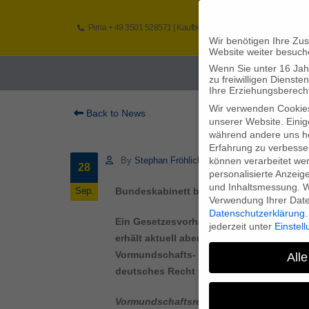
Pirna
+ 49 3501 528571 |
Kaufbeuren
+49 8341 16362
So
Wir benötigen Ihre Zu
Website weiter besuch
Wenn Sie unter 16 Jah
Home
zu freiwilligen Diens
Ihre Erziehungsberecht
Wir verwenden Cookie
Back to News
unserer Website. Einig
während andere uns he
Erfahrung zu verbesse
können verarbeitet werd
By
Stephan Fröhlich
28
personalisierte Anzeig
und Inhaltsmessung.
W
Bundeskabinett beschließt Reform des 
Sep.
Verwendung Ihrer Daten
Datenschutzerklärung
.
Ein Gesetzesvorhaben der Bundesregieru
jederzeit unter
Einstel
erhält aktuell aber wenig Beachtung. Am
Vormundschafts- und Betreuungsrechts b
Alle
deutsches Recht übersetzt zu werden. Ein
Vormundschaftsrecht: Mehr Mitsprache fü