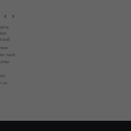
 muss ich in der
Kassenbeiträge steigen
24
nung heizen?
Kassenbeiträge steigen
Nov.
 muss ich in der Wohnung
Gesetzlich Krankenversicher
en? In der kalten Jahreszeit
müssen sich 2021 auf deutli
en die meisten Bürgerinnen
höhere Prämien einstellen. 
Bürger ganz freiwillig ihre
lassen die Aussagen mehrer
ung...
Krankenkassen-Chefs
d more
befürchten. Die Coronakrise..
read more