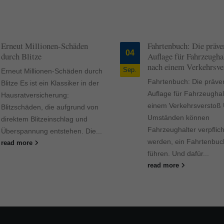
en
Fahrtenbuch: Die präventive
Wann
04
13
Auflage für Fahrzeughalter
Woh
nach einem Verkehrsverstoß
Sep.
Okt.
 durch
Wann
Fahrtenbuch: Die präventive
in der
heiz
Auflage für Fahrzeughalter nach
dreh
einem Verkehrsverstoß Unter
d von
und 
Umständen können
d
Heiz
Fahrzeughalter verpflichtet
Die...
rea
werden, ein Fahrtenbuch zu
führen. Und dafür...
read more