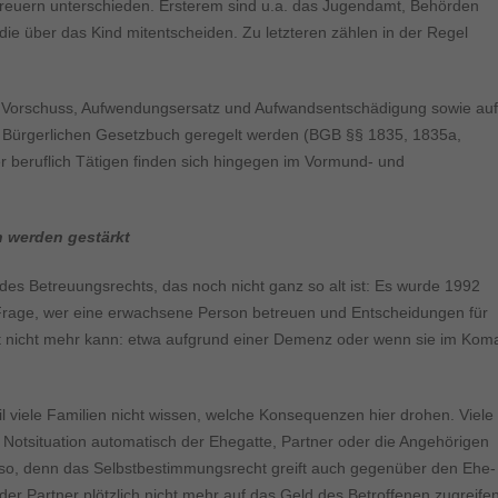
ormen und Social-Media-Plattformen werden standardmäßig blockiert. Wenn Cookie
treuern unterschieden. Ersterem sind u.a. das Jugendamt, Behörden
 der Zugriff auf diese Inhalte keiner manuellen Einwilligung mehr.
ie über das Kind mitentscheiden. Zu letzteren zählen in der Regel
Cookie-Informationen anzeigen
ie
Daten
n Vorschuss, Aufwendungsersatz und Aufwandsentschädigung sowie auf
im Bürgerlichen Gesetzbuch geregelt werden (BGB §§ 1835, 1835a,
r beruflich Tätigen finden sich hingegen im Vormund- und
 werden gestärkt
 des Betreuungsrechts, das noch nicht ganz so alt ist: Es wurde 1992
e Frage, wer eine erwachsene Person betreuen und Entscheidungen für
bst nicht mehr kann: etwa aufgrund einer Demenz oder wenn sie im Kom
l viele Familien nicht wissen, welche Konsequenzen hier drohen. Viele
Notsituation automatisch der Ehegatte, Partner oder die Angehörigen
n so, denn das Selbstbestimmungsrecht greift auch gegenüber den Ehe-
er Partner plötzlich nicht mehr auf das Geld des Betroffenen zugreife