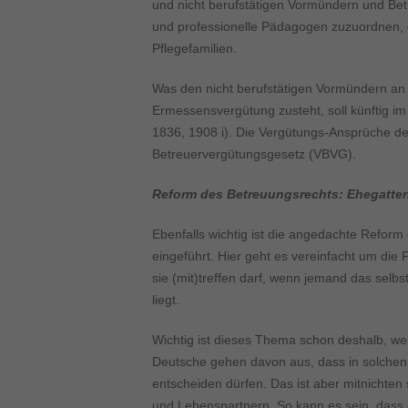
Inhalte von Videoplattf
und nicht berufstätigen Vormündern und Be
akzeptiert werden, bedarf
und professionelle Pädagogen zuzuordnen, d
Pflegefamilien.
powered by Borlabs Cook
Was den nicht berufstätigen Vormündern a
Ermessensvergütung zusteht, soll künftig 
1836, 1908 i). Die Vergütungs-Ansprüche de
Betreuervergütungsgesetz (VBVG).
Reform des Betreuungsrechts: Ehegatten
Ebenfalls wichtig ist die angedachte Reform
eingeführt. Hier geht es vereinfacht um di
sie (mit)treffen darf, wenn jemand das sel
liegt.
Wichtig ist dieses Thema schon deshalb, wei
Deutsche gehen davon aus, dass in solchen 
entscheiden dürfen. Das ist aber mitnichte
und Lebenspartnern. So kann es sein, dass d