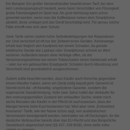
helfen, diese Website und Ihre Erfahrung zu verbessern.
Ein Beispiel: Ein großer Versandhändler bewirbt einen Tarif, bei dem
kein Leistungsanspruch besteht, wenn beim Verschütten von Flüssigkeit
Personenbezogene Daten können verarbeitet werden (z. B. IP-
grobe Fahrlässigkeit im Spiel war. Als grob fahrlässig kann schon
Adressen), z. B. für personalisierte Anzeigen und Inhalte oder
gewertet werden, wenn man die Kaffeetasse neben dem Smartphone
Anzeigen- und Inhaltsmessung.
Weitere Informationen über die
abstellt, diese umkippt und das Gerät beschädigt wird. Für genau solche
Verwendung Ihrer Daten finden Sie in unserer
Fälle erhofft man sich aber Schutz.
Datenschutzerklärung
.
Hier finden Sie eine Übersicht über alle verwendeten Cookies. Sie
Viele Tarife sehen zudem hohe Selbstbeteiligungen bei Reparaturen
können Ihre Einwilligung zu ganzen Kategorien geben oder sich
vor. Und versichert ist oft nur der Zeitwert eines Gerätes. Keineswegs
weitere Informationen anzeigen lassen und so nur bestimmte
erhält man folglich den Kaufpreis bei einem Schaden, da gerade
Cookies auswählen.
elektrische Geräte wie Laptops oder Smartphones schnell an Wert
verlieren. Außerdem lassen viele Verträge offen, ob der
Versicherungsnehmer bei einem Totalschaden einen Geldersatz erhält
Alle akzeptieren
Speichern
– oder nur ein gebrauchtes Ersatzgerät. Schäden durch Abnutzung und
Verschleiß sind grundsätzlich ausgeschlossen.
Zurück
Nur essenzielle Cookies akzeptieren
Zudem sollte beachtet werden, dass Käufer auch Anrechte gegenüber
Datenschutzeinstellungen
einem Händler haben, wenn ein Gerät zeitig kaputt geht. Gemeint ist
Essenziell (1)
hiermit nicht die -oft freiwillig- angebotene Garantie, sondern die
sogenannte Gewährleistung. Volle zwei Jahre haftet der Verkäufer für
Essenzielle Cookies ermöglichen grundlegende Funktionen und sind für
den ordnungsgemäßen Zustand der verkauften Sache, wobei nach
die einwandfreie Funktion der Website erforderlich.
sechs Monaten der Käufer in der Pflicht ist nachzuweisen, dass der
Mangel bereits beim Kauf bestanden hat. Weil aber viele „Embedded
Cookie-Informationen anzeigen
Insurance“-Tarife, wie der Name schon sagt, von ausländischen
Versicherern bereitgestellt werden, beinhalten sie oft Deckungen, für die
Ext
Externe Medien (2)
deutsche Verbraucher bereits über das EU-Recht und das Bürgerliche
Gesetzbuch abgesichert sind (§§ 437, 438 BGB), ohne dafür extra
Inhalte von Videoplattformen und Social-Media-Plattformen werden
zahlen zu müssen.