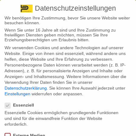
Pirna
+ 49 3501 528571 |
Kaufbeuren
+49 8341 16362
So finden Sie uns
Standorte
Datenschutzeinstellungen
Wir benötigen Ihre Zustimmung, bevor Sie unsere Website weiter
besuchen können.
Wenn Sie unter 16 Jahre alt sind und Ihre Zustimmung zu
freiwilligen Diensten geben möchten, müssen Sie Ihre
Erziehungsberechtigten um Erlaubnis bitten.
Wir verwenden Cookies und andere Technologien auf unserer
Back to News
Website. Einige von ihnen sind essenziell, während andere uns
helfen, diese Website und Ihre Erfahrung zu verbessern.
By
Stephan Fröhlich
Personenbezogene Daten können verarbeitet werden (z. B. IP-
21
Adressen), z. B. für personalisierte Anzeigen und Inhalte oder
Eingebettete Zusatzversicherungen: beliebt, aber mit
Aug.
Anzeigen- und Inhaltsmessung.
Weitere Informationen über die
Tücken
Verwendung Ihrer Daten finden Sie in unserer
Datenschutzerklärung
.
Sie können Ihre Auswahl jederzeit unter
In den vergangenen Jahren hat sich durch den starken Fokus auf
Einstellungen
widerrufen oder anpassen.
den Onlinehandel auch das Kundenverhalten in Bezug auf den dazu
Datenschutzeinstellungen
passenden Versicherungsschutz gewandelt. Wer per Versandhandel
ein Produkt kauft, dem wird häufig auch eine sogenannte integrierte
Essenziell
Versicherung oder „Embedded Insurance“ mit angeboten. Doch hier
Essenzielle Cookies ermöglichen grundlegende Funktionen
gilt es genau hinzusehen, denn die Policen haben auch ihre Tücken.
und sind für die einwandfreie Funktion der Website
Beim Kauf eines Laptops oder einer Waschmaschine gleich die
erforderlich.
passende Versicherung dazu? Das bieten immer mehr Online-
Versandhändler an. Und das mit wachsendem Erfolg. Inzwischen
Externe Medien