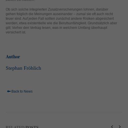
standardmäßig blockiert. Wenn Cookies von externen Medien akzeptiert
werden, bedarf der Zugriff auf diese Inhalte keiner manuellen Einwilligung
Ob sich solche integrierten Zusatzversicherungen lohnen, darüber
gehen folglich die Meinungen auseinander – zumal sie oft auch recht
mehr.
teuer sind. Auf jeden Fall sollten zunächst andere Risiken abgesichert
Cookie-Informationen anzeigen
werden, etwa existentielle wie die Berufsunfähigkeit. Grundsätzlich aber
gilt: Vorher den Vertrag lesen, was in welchem Umfang überhaupt
powered by Borlabs Cookie
versichert ist.
Datenschutzerklärung
Impressum
Author
Stephan Fröhlich
Back to News
POSTS
RELATED