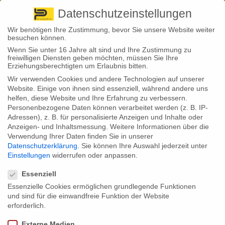
Pirna
+ 49 3501 528571 |
Kaufbeuren
+49 8341 16362
So finden Sie uns
Standorte
Datenschutzeinstellungen
Wir benötigen Ihre Zustimmung, bevor Sie unsere Website weiter
besuchen können.
Wenn Sie unter 16 Jahre alt sind und Ihre Zustimmung zu
freiwilligen Diensten geben möchten, müssen Sie Ihre
Erziehungsberechtigten um Erlaubnis bitten.
Wir verwenden Cookies und andere Technologien auf unserer
Back to News
Website. Einige von ihnen sind essenziell, während andere uns
helfen, diese Website und Ihre Erfahrung zu verbessern.
By
Stephan Fröhlich
Personenbezogene Daten können verarbeitet werden (z. B. IP-
09
Adressen), z. B. für personalisierte Anzeigen und Inhalte oder
Neue Rechengrößen in Sozialversicherung
Sep.
Anzeigen- und Inhaltsmessung.
Weitere Informationen über die
Verwendung Ihrer Daten finden Sie in unserer
Die vorläufigen Rechengrößen der der
Datenschutzerklärung
.
Sie können Ihre Auswahl jederzeit unter
Sozialversicherung für 2022 wurden veröffentlicht. Sie
Einstellungen
widerrufen oder anpassen.
sind wichtig, wenn sich Beschäftigte privat
Datenschutzeinstellungen
krankenversichern wollen — und markieren die
Grenzen, bis zu denen Gutverdiener in der
Essenziell
Sozialversicherung mit Beiträgen belastet werden.
Essenzielle Cookies ermöglichen grundlegende Funktionen
und sind für die einwandfreie Funktion der Website
Die voraussichtlichen Rechengrößen für die
Sozialversicherung 2022 wurden diese Woche in der
erforderlich.
entsprechenden Verordnung veröffentlicht. Und das
sollte viele Menschen aufhorchen lassen, die aktuell in
Externe Medien