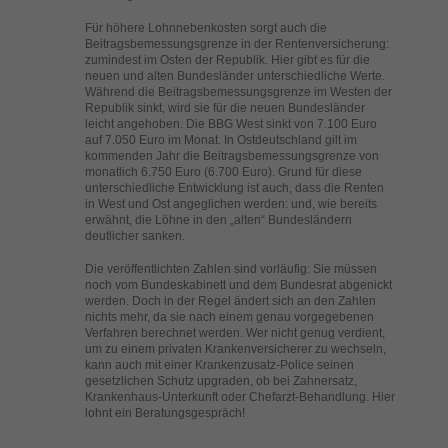
helfen, diese Website und Ihre Erfahrung zu verbessern.
Für höhere Lohnnebenkosten sorgt auch die
Personenbezogene Daten können verarbeitet werden (z. B. IP-
Beitragsbemessungsgrenze in der Rentenversicherung:
Adressen), z. B. für personalisierte Anzeigen und Inhalte oder
zumindest im Osten der Republik. Hier gibt es für die
Anzeigen- und Inhaltsmessung.
Weitere Informationen über die
neuen und alten Bundesländer unterschiedliche Werte.
Verwendung Ihrer Daten finden Sie in unserer
Während die Beitragsbemessungsgrenze im Westen der
Datenschutzerklärung
.
Republik sinkt, wird sie für die neuen Bundesländer
Hier finden Sie eine Übersicht über alle verwendeten Cookies. Sie
leicht angehoben. Die BBG West sinkt von 7.100 Euro
können Ihre Einwilligung zu ganzen Kategorien geben oder sich
auf 7.050 Euro im Monat. In Ostdeutschland gilt im
weitere Informationen anzeigen lassen und so nur bestimmte
kommenden Jahr die Beitragsbemessungsgrenze von
Cookies auswählen.
monatlich 6.750 Euro (6.700 Euro). Grund für diese
unterschiedliche Entwicklung ist auch, dass die Renten
in West und Ost angeglichen werden: und, wie bereits
Alle akzeptieren
Speichern
erwähnt, die Löhne in den „alten“ Bundesländern
deutlicher sanken.
Zurück
Nur essenzielle Cookies akzeptieren
Die veröffentlichten Zahlen sind vorläufig: Sie müssen
Datenschutzeinstellungen
noch vom Bundeskabinett und dem Bundesrat abgenickt
Essenziell (1)
werden. Doch in der Regel ändert sich an den Zahlen
nichts mehr, da sie nach einem genau vorgegebenen
Essenzielle Cookies ermöglichen grundlegende Funktionen und sind für
Verfahren berechnet werden. Wer nicht genug verdient,
die einwandfreie Funktion der Website erforderlich.
um zu einem privaten Krankenversicherer zu wechseln,
kann auch mit einer Krankenzusatz-Police seinen
Cookie-Informationen anzeigen
gesetzlichen Schutz upgraden, ob bei Zahnersatz,
Krankenhaus-Unterkunft oder Chefarzt-Behandlung. Hier
Ext
Externe Medien (2)
lohnt ein Beratungsgespräch!
Inhalte von Videoplattformen und Social-Media-Plattformen werden