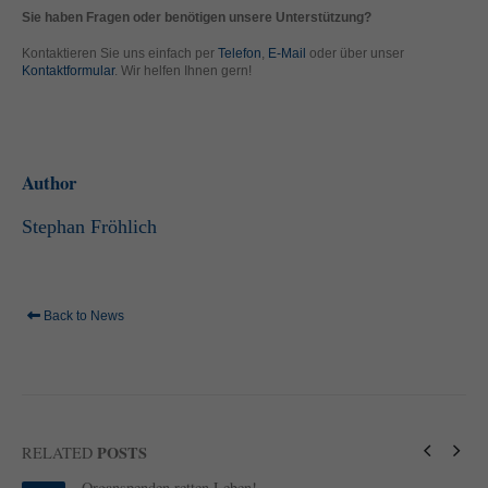
standardmäßig blockiert. Wenn Cookies von externen Medien akzeptiert
Sie haben Fragen oder benötigen unsere Unterstützung?
werden, bedarf der Zugriff auf diese Inhalte keiner manuellen Einwilligung
mehr.
Kontaktieren Sie uns einfach per
Telefon
,
E-Mail
oder über unser
Kontaktformular
. Wir helfen Ihnen gern!
Cookie-Informationen anzeigen
powered by Borlabs Cookie
Datenschutzerklärung
Impressum
Author
Stephan Fröhlich
Back to News
POSTS
RELATED
Organspenden retten Leben!