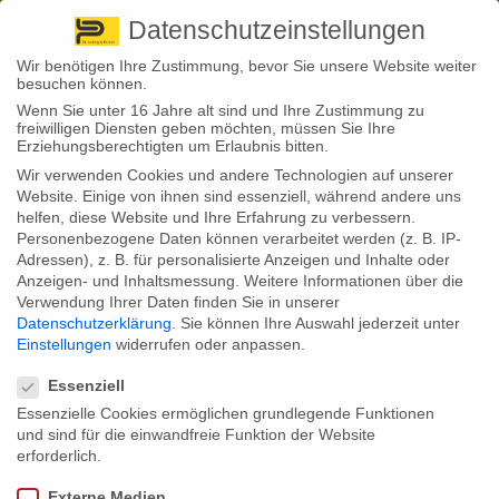
Pirna
+ 49 3501 528571 |
Kaufbeuren
+49 8341 16362
So finden Sie uns
Standorte
Datenschutzeinstellungen
Wir benötigen Ihre Zustimmung, bevor Sie unsere Website weiter
besuchen können.
Wenn Sie unter 16 Jahre alt sind und Ihre Zustimmung zu
freiwilligen Diensten geben möchten, müssen Sie Ihre
Erziehungsberechtigten um Erlaubnis bitten.
Wir verwenden Cookies und andere Technologien auf unserer
Back to News
Website. Einige von ihnen sind essenziell, während andere uns
helfen, diese Website und Ihre Erfahrung zu verbessern.
By
Stephan Fröhlich
Personenbezogene Daten können verarbeitet werden (z. B. IP-
04
Adressen), z. B. für personalisierte Anzeigen und Inhalte oder
Okt.
Riester-Zulage: 3 Gründe,
Anzeigen- und Inhaltsmessung.
Weitere Informationen über die
Verwendung Ihrer Daten finden Sie in unserer
warum gekürzt wird
Datenschutzerklärung
.
Sie können Ihre Auswahl jederzeit unter
Einstellungen
widerrufen oder anpassen.
Datenschutzeinstellungen
Essenziell
Mit der Riester-Rente fördert der Staat private, zusätzliche
Essenzielle Cookies ermöglichen grundlegende Funktionen
Altersvorsorge. Doch mitunter werden die Zulagen gekürzt. Warum das
so ist und wie sich das verhindern lässt.
und sind für die einwandfreie Funktion der Website
erforderlich.
Mit der Riester-Rente feiert ein stark umstrittenes Altersvorsorge-Produkt
sein 20-jähriges Bestehen. Während Kritiker hohe Kosten betonen,
Externe Medien