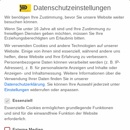
Pirna
+ 49 3501 528571 |
Kaufbeuren
+49 8341 16362
So finden Sie uns
Standorte
Datenschutzeinstellungen
Wir benötigen Ihre Zustimmung, bevor Sie unsere Website weiter
besuchen können.
Wenn Sie unter 16 Jahre alt sind und Ihre Zustimmung zu
freiwilligen Diensten geben möchten, müssen Sie Ihre
Erziehungsberechtigten um Erlaubnis bitten.
Wir verwenden Cookies und andere Technologien auf unserer
Back to News
Website. Einige von ihnen sind essenziell, während andere uns
helfen, diese Website und Ihre Erfahrung zu verbessern.
By
Stephan Fröhlich
Personenbezogene Daten können verarbeitet werden (z. B. IP-
26
Adressen), z. B. für personalisierte Anzeigen und Inhalte oder
Juli
Gewerbe: Die wichtigsten
Anzeigen- und Inhaltsmessung.
Weitere Informationen über die
Verwendung Ihrer Daten finden Sie in unserer
Schadenursachen
Datenschutzerklärung
.
Sie können Ihre Auswahl jederzeit unter
Einstellungen
widerrufen oder anpassen.
Datenschutzeinstellungen
Essenziell
Welche Ereignisse die Schadenkosten bei Gewerbetreibenden und
Essenzielle Cookies ermöglichen grundlegende Funktionen
Unternehmen in die Höhe treiben, zeigt die Auswertung eines
Industrieversicherers.
und sind für die einwandfreie Funktion der Website
erforderlich.
Ein international tätiger Industrieversicherer hat seine Leistungsfälle der
Jahre 2017 bis 2021 ausgewertet. In Deutschland zahlte dieser
Externe Medien