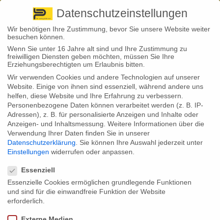
Pirna
+ 49 3501 528571 |
Kaufbeuren
+49 8341 16362
So finden Sie uns
Standorte
Datenschutzeinstellungen
Wir benötigen Ihre Zustimmung, bevor Sie unsere Website weiter
besuchen können.
Wenn Sie unter 16 Jahre alt sind und Ihre Zustimmung zu
freiwilligen Diensten geben möchten, müssen Sie Ihre
Erziehungsberechtigten um Erlaubnis bitten.
Wir verwenden Cookies und andere Technologien auf unserer
Back to News
Website. Einige von ihnen sind essenziell, während andere uns
helfen, diese Website und Ihre Erfahrung zu verbessern.
By
Stephan Fröhlich
Personenbezogene Daten können verarbeitet werden (z. B. IP-
03
Adressen), z. B. für personalisierte Anzeigen und Inhalte oder
Nov.
Anzeigen- und Inhaltsmessung.
Weitere Informationen über die
Verwendung Ihrer Daten finden Sie in unserer
Aktuelle Zahlen zeigen erneut, wie wichtig die Pflegevorsorge ist.
Datenschutzerklärung
.
Sie können Ihre Auswahl jederzeit unter
Demnach klettert die Zahl der Pflegebedürftigen über die 3-Millionen-
Einstellungen
widerrufen oder anpassen.
Marke. Längst ist Pflegebedürftigkeit ein Thema, das für viele
Datenschutzeinstellungen
Familien relevant ist.
Essenziell
Die Zahl der Pflegebedürftigen
Essenzielle Cookies ermöglichen grundlegende Funktionen
steigt seit Jahren. Nun ergab
und sind für die einwandfreie Funktion der Website
eine aktuelle Auswertung des
Statistischen Bundesamtes,
erforderlich.
dass zum Jahresende 2015
rund 2,9 Millionen Menschen
Externe Medien