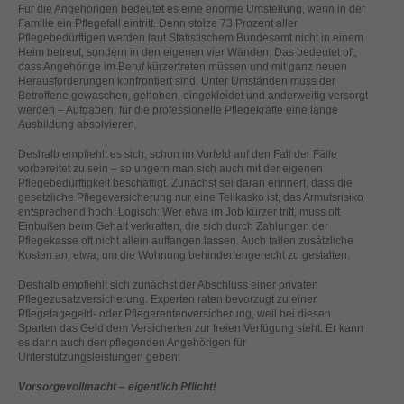
Für die Angehörigen bedeutet es eine enorme Umstellung, wenn in der
helfen, diese Website und Ihre Erfahrung zu verbessern.
Familie ein Pflegefall eintritt. Denn stolze 73 Prozent aller
Personenbezogene Daten können verarbeitet werden (z. B. IP-
Pflegebedürftigen werden laut Statistischem Bundesamt nicht in einem
Adressen), z. B. für personalisierte Anzeigen und Inhalte oder
Heim betreut, sondern in den eigenen vier Wänden. Das bedeutet oft,
Anzeigen- und Inhaltsmessung.
Weitere Informationen über die
dass Angehörige im Beruf kürzertreten müssen und mit ganz neuen
Verwendung Ihrer Daten finden Sie in unserer
Herausforderungen konfrontiert sind. Unter Umständen muss der
Datenschutzerklärung
.
Betroffene gewaschen, gehoben, eingekleidet und anderweitig versorgt
werden – Aufgaben, für die professionelle Pflegekräfte eine lange
Hier finden Sie eine Übersicht über alle verwendeten Cookies. Sie
Ausbildung absolvieren.
können Ihre Einwilligung zu ganzen Kategorien geben oder sich
weitere Informationen anzeigen lassen und so nur bestimmte
Deshalb empfiehlt es sich, schon im Vorfeld auf den Fall der Fälle
Cookies auswählen.
vorbereitet zu sein – so ungern man sich auch mit der eigenen
Pflegebedürftigkeit beschäftigt. Zunächst sei daran erinnert, dass die
Alle akzeptieren
Speichern
gesetzliche Pflegeversicherung nur eine Teilkasko ist, das Armutsrisiko
entsprechend hoch. Logisch: Wer etwa im Job kürzer tritt, muss oft
Einbußen beim Gehalt verkraften, die sich durch Zahlungen der
Zurück
Nur essenzielle Cookies akzeptieren
Pflegekasse oft nicht allein auffangen lassen. Auch fallen zusätzliche
Datenschutzeinstellungen
Kosten an, etwa, um die Wohnung behindertengerecht zu gestalten.
Essenziell (1)
Deshalb empfiehlt sich zunächst der Abschluss einer privaten
Essenzielle Cookies ermöglichen grundlegende Funktionen und sind für
Pflegezusatzversicherung. Experten raten bevorzugt zu einer
die einwandfreie Funktion der Website erforderlich.
Pflegetagegeld- oder Pflegerentenversicherung, weil bei diesen
Sparten das Geld dem Versicherten zur freien Verfügung steht. Er kann
Cookie-Informationen anzeigen
es dann auch den pflegenden Angehörigen für
Unterstützungsleistungen geben.
Ext
Externe Medien (2)
Vorsorgevollmacht – eigentlich Pflicht!
Inhalte von Videoplattformen und Social-Media-Plattformen werden