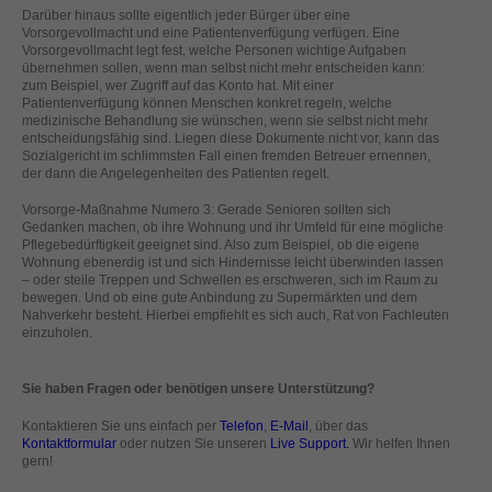
Darüber hinaus sollte eigentlich jeder Bürger über eine
standardmäßig blockiert. Wenn Cookies von externen Medien akzeptiert
Vorsorgevollmacht und eine Patientenverfügung verfügen. Eine
werden, bedarf der Zugriff auf diese Inhalte keiner manuellen Einwilligung
Vorsorgevollmacht legt fest, welche Personen wichtige Aufgaben
mehr.
übernehmen sollen, wenn man selbst nicht mehr entscheiden kann:
Cookie-Informationen anzeigen
zum Beispiel, wer Zugriff auf das Konto hat. Mit einer
Patientenverfügung können Menschen konkret regeln, welche
powered by Borlabs Cookie
medizinische Behandlung sie wünschen, wenn sie selbst nicht mehr
Datenschutzerklärung
Impressum
entscheidungsfähig sind. Liegen diese Dokumente nicht vor, kann das
Sozialgericht im schlimmsten Fall einen fremden Betreuer ernennen,
der dann die Angelegenheiten des Patienten regelt.
Vorsorge-Maßnahme Numero 3: Gerade Senioren sollten sich
Gedanken machen, ob ihre Wohnung und ihr Umfeld für eine mögliche
Pflegebedürftigkeit geeignet sind. Also zum Beispiel, ob die eigene
Wohnung ebenerdig ist und sich Hindernisse leicht überwinden lassen
– oder steile Treppen und Schwellen es erschweren, sich im Raum zu
bewegen. Und ob eine gute Anbindung zu Supermärkten und dem
Nahverkehr besteht. Hierbei empfiehlt es sich auch, Rat von Fachleuten
einzuholen.
Sie haben Fragen oder benötigen unsere Unterstützung?
Kontaktieren Sie uns einfach per
Telefon
,
E-Mail
, über das
Kontaktformular
oder nutzen Sie unseren
Live Support
.
Wir helfen Ihnen
gern!