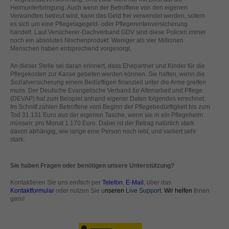
standardmäßig blockiert. Wenn Cookies von externen Medien akzeptiert
Heimunterbringung. Auch wenn der Betroffene von den eigenen
Verwandten betreut wird, kann das Geld frei verwendet werden, sofern
werden, bedarf der Zugriff auf diese Inhalte keiner manuellen Einwilligung
es sich um eine Pflegetagegeld- oder Pflegerentenversicherung
mehr.
handelt. Laut Versicherer-Dachverband GDV sind diese Policen immer
Cookie-Informationen anzeigen
noch ein absolutes Nischenprodukt: Weniger als vier Millionen
Menschen haben entsprechend vorgesorgt.
powered by Borlabs Cookie
Datenschutzerklärung
Impressum
An dieser Stelle sei daran erinnert, dass Ehepartner und Kinder für die
Pflegekosten zur Kasse gebeten werden können. Sie haften, wenn die
Sozialversicherung einem Bedürftigen finanziell unter die Arme greifen
muss. Der Deutsche Evangelische Verband für Altenarbeit und Pflege
(DEVAP) hat zum Beispiel anhand eigener Daten folgendes errechnet:
Im Schnitt zahlen Betroffene vom Beginn der Pflegebedürftigkeit bis zum
Tod 31.131 Euro aus der eigenen Tasche, wenn sie in ein Pflegeheim
müssen: pro Monat 1.170 Euro. Dabei ist der Betrag natürlich stark
davon abhängig, wie lange eine Person noch lebt, und variiert sehr
stark.
Sie haben Fragen oder benötigen unsere Unterstützung?
Kontaktieren Sie uns einfach per
Telefon
,
E-Mail
, über das
Kontaktformular
oder nutzen Sie u
nseren
Live Support
. Wir helfen
Ihnen
gern!