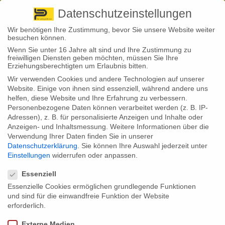
Pirna
+ 49 3501 528571 |
Kaufbeuren
+49 8341 16362
So finden Sie uns
Standorte
Datenschutzeinstellungen
Wir benötigen Ihre Zustimmung, bevor Sie unsere Website weiter
besuchen können.
Wenn Sie unter 16 Jahre alt sind und Ihre Zustimmung zu
freiwilligen Diensten geben möchten, müssen Sie Ihre
Erziehungsberechtigten um Erlaubnis bitten.
Wir verwenden Cookies und andere Technologien auf unserer
Back to News
Website. Einige von ihnen sind essenziell, während andere uns
helfen, diese Website und Ihre Erfahrung zu verbessern.
By
Stephan Fröhlich
Personenbezogene Daten können verarbeitet werden (z. B. IP-
22
Adressen), z. B. für personalisierte Anzeigen und Inhalte oder
Juli
Anzeigen- und Inhaltsmessung.
Weitere Informationen über die
Verwendung Ihrer Daten finden Sie in unserer
Das Wissen der Deutschen über die Pflegeversicherung ist noch
Datenschutzerklärung
.
Sie können Ihre Auswahl jederzeit unter
immer lückenhaft. Fast zwei Fünftel (42 Prozent) gehen laut einer
Einstellungen
widerrufen oder anpassen.
aktuellen Umfrage davon aus, dass die gesetzliche
Datenschutzeinstellungen
Pflegeversicherung die gesamten Kosten übernimmt. Ein
gefährlicher Irrtum, der im Zweifel die ganze Familie belastet — denn
Essenziell
auch die Kinder haften bei den Pflegekosten für ihre Eltern.
Essenzielle Cookies ermöglichen grundlegende Funktionen
und sind für die einwandfreie Funktion der Website
Seit 1995 gibt es in Deutschland die gesetzliche Pflegeversicherung.
Und auch, wenn es sich um eine recht junge Säule der
erforderlich.
Sozialversicherung in Deutschland handelt, war ihre Einführung doch
sinnvoll. Zuvor gab es speziell für die Unterstützung von
Externe Medien