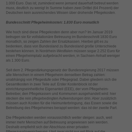
helfen, diese Website und Ihre Erfahrung zu verbessern.
1.000 Euro. Das ist, zumindest wenn jemand dauerhaft betreut werden
muss, deutlich zu wenig! In Summe haben zwei Drittel (64 Prozent) der
Personenbezogene Daten können verarbeitet werden (z. B. IP-
Deutschen kein ausreichendes Wissen über drohende Pflegekosten.
Adressen), z. B. für personalisierte Anzeigen und Inhalte oder
Anzeigen- und Inhaltsmessung.
Weitere Informationen über die
Bundesschnitt Pflegeheimkosten: 1.830 Euro monatlich
Verwendung Ihrer Daten finden Sie in unserer
Datenschutzerklärung
.
Wie hoch sind diese Pflegekosten denn aber nun? Im Januar 2019
Hier finden Sie eine Übersicht über alle verwendeten Cookies. Sie
betrugen sie für vollstationäre Betreuung im Bundesschnitt 1830 Euro
können Ihre Einwilligung zu ganzen Kategorien geben oder sich
monatlich, so zeigen Zahlen der Ersatzkassen. Hierbei gilt es zu
weitere Informationen anzeigen lassen und so nur bestimmte
bedenken, dass von Bundesland zu Bundesland große Unterschiede
Cookies auswählen.
bestehen können. In Nordrhein-Westfalen müssen sogar 2.252 Euro für
einen Pflegeheimplatz aufgebracht werden, in Sachsen-Anhalt weniger
als 1.300 Euro.
Alle akzeptieren
Speichern
Seit dem 2. Pflegestärkungsgesetz der Bundesregierung 2017 müssen
alle Menschen in einem Pflegeheim denselben Betrag zahlen:
Zurück
Nur essenzielle Cookies akzeptieren
unabhängig von Pflegestufe oder Pflegegrad. Dabei gliedern sich die
Datenschutzeinstellungen
Gesamtkosten in zwei Teile auf. Erster Kostenblock ist der
Essenziell (1)
einrichtungseinheitliche Eigenanteil (EEE), der vom Pflegeheim-
Betreiber, den Pflegekassen und Kommunen ausgehandelt wird: hier
Essenzielle Cookies ermöglichen grundlegende Funktionen und sind für
stecken die rein pflegebedingten Aufwendungen drin. Aber zusätzlich
die einwandfreie Funktion der Website erforderlich.
müssen auch Kosten für die Heimunterbringung, das Essen sowie die
Betreibung des Pflegeheimes berappt werden: das ist der zweite Part.
Cookie-Informationen anzeigen
Die Pflegekosten werden voraussichtlich weiter steigen: auch, weil
Ext
Externe Medien (2)
immer mehr Menschen auf Betreuung angewiesen sein werden.
Deshalb empfiehlt sich der Abschluss einer privaten
Inhalte von Videoplattformen und Social-Media-Plattformen werden
Pflegezusatzversicherung. Und zwar nicht nur mit Blick auf die