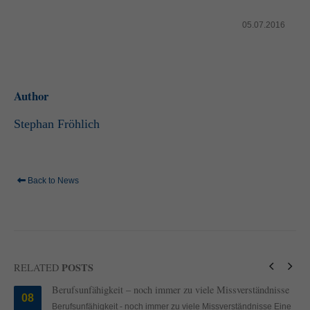
standardmäßig blockiert. Wenn Cookies von externen Medien akzeptiert
werden, bedarf der Zugriff auf diese Inhalte keiner manuellen Einwilligung
05.07.2016
mehr.
Cookie-Informationen anzeigen
powered by Borlabs Cookie
Datenschutzerklärung
Impressum
Author
Stephan Fröhlich
Back to News
POSTS
RELATED
Berufsunfähigkeit – noch immer zu viele Missverständnisse
08
Berufsunfähigkeit - noch immer zu viele Missverständnisse Eine