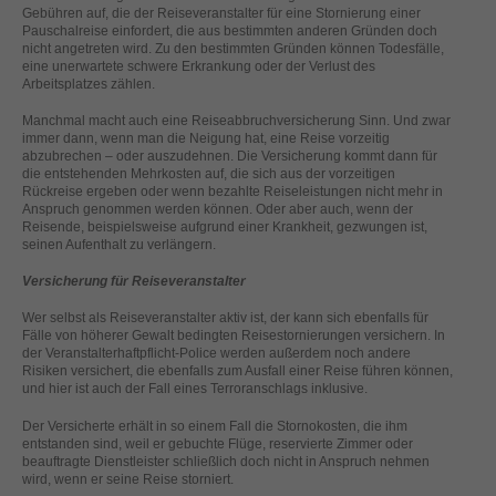
helfen, diese Website und Ihre Erfahrung zu verbessern.
Gebühren auf, die der Reiseveranstalter für eine Stornierung einer
Pauschalreise einfordert, die aus bestimmten anderen Gründen doch
Personenbezogene Daten können verarbeitet werden (z. B. IP-
nicht angetreten wird. Zu den bestimmten Gründen können Todesfälle,
Adressen), z. B. für personalisierte Anzeigen und Inhalte oder
eine unerwartete schwere Erkrankung oder der Verlust des
Anzeigen- und Inhaltsmessung.
Weitere Informationen über die
Arbeitsplatzes zählen.
Verwendung Ihrer Daten finden Sie in unserer
Datenschutzerklärung
.
Manchmal macht auch eine Reiseabbruchversicherung Sinn. Und zwar
Hier finden Sie eine Übersicht über alle verwendeten Cookies. Sie
immer dann, wenn man die Neigung hat, eine Reise vorzeitig
können Ihre Einwilligung zu ganzen Kategorien geben oder sich
abzubrechen – oder auszudehnen. Die Versicherung kommt dann für
weitere Informationen anzeigen lassen und so nur bestimmte
die entstehenden Mehrkosten auf, die sich aus der vorzeitigen
Cookies auswählen.
Rückreise ergeben oder wenn bezahlte Reiseleistungen nicht mehr in
Anspruch genommen werden können. Oder aber auch, wenn der
Reisende, beispielsweise aufgrund einer Krankheit, gezwungen ist,
Alle akzeptieren
Speichern
seinen Aufenthalt zu verlängern.
Versicherung für Reiseveranstalter
Zurück
Nur essenzielle Cookies akzeptieren
Datenschutzeinstellungen
Wer selbst als Reiseveranstalter aktiv ist, der kann sich ebenfalls für
Essenziell (1)
Fälle von höherer Gewalt bedingten Reisestornierungen versichern. In
der Veranstalterhaftpflicht-Police werden außerdem noch andere
Essenzielle Cookies ermöglichen grundlegende Funktionen und sind für
Risiken versichert, die ebenfalls zum Ausfall einer Reise führen können,
die einwandfreie Funktion der Website erforderlich.
und hier ist auch der Fall eines Terroranschlags inklusive.
Cookie-Informationen anzeigen
Der Versicherte erhält in so einem Fall die Stornokosten, die ihm
entstanden sind, weil er gebuchte Flüge, reservierte Zimmer oder
Ext
Externe Medien (2)
beauftragte Dienstleister schließlich doch nicht in Anspruch nehmen
wird, wenn er seine Reise storniert.
Inhalte von Videoplattformen und Social-Media-Plattformen werden