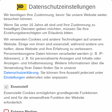
Pirna
+ 49 3501 528571 |
Kaufbeuren
+49 8341 16362
So finden Sie uns
Standorte
Datenschutzeinstellungen
Wir benötigen Ihre Zustimmung, bevor Sie unsere Website weiter
besuchen können.
Wenn Sie unter 16 Jahre alt sind und Ihre Zustimmung zu
freiwilligen Diensten geben möchten, müssen Sie Ihre
Erziehungsberechtigten um Erlaubnis bitten.
Wir verwenden Cookies und andere Technologien auf unserer
Back to News
Website. Einige von ihnen sind essenziell, während andere uns
helfen, diese Website und Ihre Erfahrung zu verbessern.
By
Stephan Fröhlich
Personenbezogene Daten können verarbeitet werden (z. B. IP-
05
Adressen), z. B. für personalisierte Anzeigen und Inhalte oder
Juli
Anzeigen- und Inhaltsmessung.
Weitere Informationen über die
Verwendung Ihrer Daten finden Sie in unserer
Reiserücktrittsversicherung: Gerade ist es wieder passiert: Vor
Datenschutzerklärung
.
Sie können Ihre Auswahl jederzeit unter
wenigen Tagen gab es einen Anschlag in Istanbul, 43 Menschen
Einstellungen
widerrufen oder anpassen.
wurden getötet und weitere 230 verletzt. Nun hat man eine Reise
Datenschutzeinstellungen
gebucht, freut sich auf den Urlaub und dann kommt die Meldung,
dass es im Urlaubsland einen Terrorangriff gab. Natürlich haben
Essenziell
dann viele Touristen keine Lust mehr, ein Flugzeug zu besteigen und
Essenzielle Cookies ermöglichen grundlegende Funktionen
hinzufliegen. Zum Glück hat man eine Reiserücktrittsversicherung.
Aber greift die in diesem Fall? Leider nicht.
und sind für die einwandfreie Funktion der Website
erforderlich.
Bevor man einen Urlaub bucht, frequentiert man als umsichtiger Tourist
erst einmal die Homepage des Auswärtigen Amtes. Und gerade stehen
Externe Medien