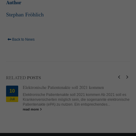
Author
standardmäßig blockiert. Wenn Cookies von externen Medien akzeptiert
werden, bedarf der Zugriff auf diese Inhalte keiner manuellen Einwilligung
Stephan Fröhlich
mehr.
Cookie-Informationen anzeigen
powered by Borlabs Cookie
Datenschutzerklärung
Impressum
Back to News
POSTS
RELATED
Elektronische Patientenakte soll 2021 kommen
10
Elektronische Patientenakte soll 2021 kommen Ab 2021 soll es
Juli
Krankenversicherten möglich sein, die sogenannte elektronische
Patientenakte (ePA) zu nutzen. Ein entsprechendes...
read more