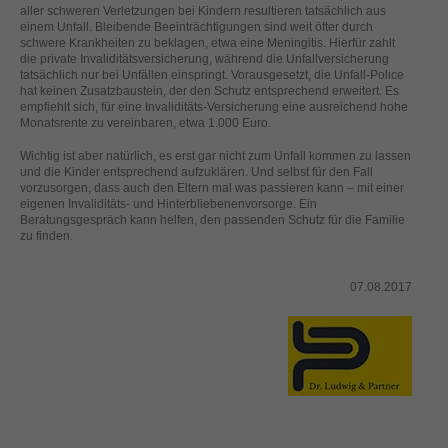
helfen, diese Website und Ihre Erfahrung zu verbessern.
aller schweren Verletzungen bei Kindern resultieren tatsächlich aus
einem Unfall. Bleibende Beeinträchtigungen sind weit öfter durch
Personenbezogene Daten können verarbeitet werden (z. B. IP-
schwere Krankheiten zu beklagen, etwa eine Meningitis. Hierfür zahlt
Adressen), z. B. für personalisierte Anzeigen und Inhalte oder
die private Invaliditätsversicherung, während die Unfallversicherung
Anzeigen- und Inhaltsmessung.
Weitere Informationen über die
tatsächlich nur bei Unfällen einspringt. Vorausgesetzt, die Unfall-Police
Verwendung Ihrer Daten finden Sie in unserer
hat keinen Zusatzbaustein, der den Schutz entsprechend erweitert. Es
Datenschutzerklärung
.
empfiehlt sich, für eine Invaliditäts-Versicherung eine ausreichend hohe
Monatsrente zu vereinbaren, etwa 1.000 Euro.
Hier finden Sie eine Übersicht über alle verwendeten Cookies. Sie
können Ihre Einwilligung zu ganzen Kategorien geben oder sich
weitere Informationen anzeigen lassen und so nur bestimmte
Wichtig ist aber natürlich, es erst gar nicht zum Unfall kommen zu lassen
Cookies auswählen.
und die Kinder entsprechend aufzuklären. Und selbst für den Fall
vorzusorgen, dass auch den Eltern mal was passieren kann – mit einer
eigenen Invaliditäts- und Hinterbliebenenvorsorge. Ein
Alle akzeptieren
Speichern
Beratungsgespräch kann helfen, den passenden Schutz für die Familie
zu finden.
Zurück
Nur essenzielle Cookies akzeptieren
Datenschutzeinstellungen
07.08.2017
Essenziell (1)
Essenzielle Cookies ermöglichen grundlegende Funktionen und sind für
die einwandfreie Funktion der Website erforderlich.
Cookie-Informationen anzeigen
Ext
Externe Medien (2)
Inhalte von Videoplattformen und Social-Media-Plattformen werden