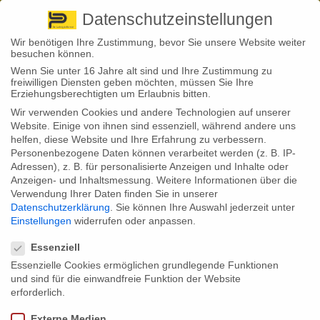
Pirna
+ 49 3501 528571 |
Kaufbeuren
+49 8341 16362
So finden Sie uns
Standorte
Datenschutzeinstellungen
Wir benötigen Ihre Zustimmung, bevor Sie unsere Website weiter
besuchen können.
Wenn Sie unter 16 Jahre alt sind und Ihre Zustimmung zu
freiwilligen Diensten geben möchten, müssen Sie Ihre
Erziehungsberechtigten um Erlaubnis bitten.
Wir verwenden Cookies und andere Technologien auf unserer
Back to News
Website. Einige von ihnen sind essenziell, während andere uns
helfen, diese Website und Ihre Erfahrung zu verbessern.
By
Stephan Fröhlich
Personenbezogene Daten können verarbeitet werden (z. B. IP-
07
Adressen), z. B. für personalisierte Anzeigen und Inhalte oder
Aug.
Anzeigen- und Inhaltsmessung.
Weitere Informationen über die
Verwendung Ihrer Daten finden Sie in unserer
Das neue Schuljahr startet! Und viele ABC-Schützen strömen in die
Datenschutzerklärung
.
Sie können Ihre Auswahl jederzeit unter
Klassenzimmer, um das Einmaleins, Rechnen und Schreiben zu
Einstellungen
widerrufen oder anpassen.
erlangen. Für die Eltern ist das leider auch ein Anlass, über den
Datenschutzeinstellungen
Unfallschutz der Kleinen nachzudenken.
Essenziell
Für viele Kinder im Alter von 6 bis 7 Jahren beginnt nun der Ernst des
Essenzielle Cookies ermöglichen grundlegende Funktionen
Lebens: Sie haben ihre Zuckertüten erhalten und werden schon bald
und sind für die einwandfreie Funktion der Website
erstmals im Unterricht sitzen. Doch auf dem Weg in die Schule lauern
Gefahren, wie die Unfallstatistik zeigt. Mehr als 110.000 Schüler
erforderlich.
verunglücken jedes Jahr auf dem Schulweg, so verrät die Statistik der
Deutschen Unfallversicherung (DGUV). Und auch in der Schule
Externe Medien