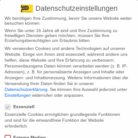
Pirna
+ 49 3501 528571 |
Kaufbeuren
+49 8341 16362
So finden Sie uns
Standorte
Datenschutzeinstellungen
Wir benötigen Ihre Zustimmung, bevor Sie unsere Website weiter
besuchen können.
Wenn Sie unter 16 Jahre alt sind und Ihre Zustimmung zu
freiwilligen Diensten geben möchten, müssen Sie Ihre
Erziehungsberechtigten um Erlaubnis bitten.
Wir verwenden Cookies und andere Technologien auf unserer
Back to News
Website. Einige von ihnen sind essenziell, während andere uns
helfen, diese Website und Ihre Erfahrung zu verbessern.
By
Stephan Fröhlich
Personenbezogene Daten können verarbeitet werden (z. B. IP-
13
Adressen), z. B. für personalisierte Anzeigen und Inhalte oder
Okt.
Anzeigen- und Inhaltsmessung.
Weitere Informationen über die
Verwendung Ihrer Daten finden Sie in unserer
Der Herbst ist da. Haus- und Grundbesitzer sollten eigene Gebäude
Datenschutzerklärung
.
Sie können Ihre Auswahl jederzeit unter
nun auf die Sturmsicherheit prüfen. Denn ein Urteil des
Einstellungen
widerrufen oder anpassen.
Oberlandesgerichts Stuttgart zeigt hohe Haftungsrisiken. Demnach
Datenschutzeinstellungen
haftet der Grundbesitzer nicht nur für entstandene Schäden. Er kann
für Schaden auch durch Versicherungen in Regress genommen
Essenziell
werden. Wer sich vor derartigen Haftungsrisiken absichern will, dem
Essenzielle Cookies ermöglichen grundlegende Funktionen
hilft eine Haus- und Grundbesitzerhaftpflicht.
und sind für die einwandfreie Funktion der Website
Grundstückbesitzer: Anforderungen an die Sturm-Sicherheit hoch
erforderlich.
Anforderungen an die Sorgfaltspflicht eines Grundstücksbesitzers sind
Externe Medien