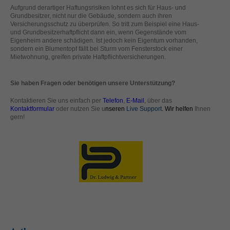
standardmäßig blockiert. Wenn Cookies von externen Medien akzeptiert
Aufgrund derartiger Haftungsrisiken lohnt es sich für Haus- und
Grundbesitzer, nicht nur die Gebäude, sondern auch ihren
werden, bedarf der Zugriff auf diese Inhalte keiner manuellen Einwilligung
Versicherungsschutz zu überprüfen. So tritt zum Beispiel eine Haus-
mehr.
und Grundbesitzerhaftpflicht dann ein, wenn Gegenstände vom
Cookie-Informationen anzeigen
Eigenheim andere schädigen. Ist jedoch kein Eigentum vorhanden,
sondern ein Blumentopf fällt bei Sturm vom Fensterstock einer
powered by Borlabs Cookie
Mietwohnung, greifen private Haftpflichtversicherungen.
Datenschutzerklärung
Impressum
Sie haben Fragen oder benötigen unsere Unterstützung?
Kontaktieren Sie uns einfach per
Telefon
,
E-Mail
, über das
Kontaktformular
oder nutzen Sie u
nseren
Live Support
. Wir helfen
Ihnen
gern!