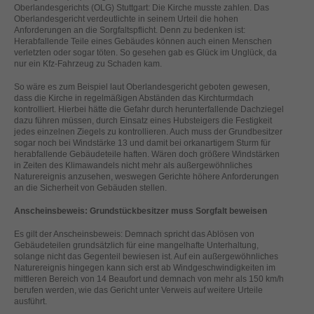
helfen, diese Website und Ihre Erfahrung zu verbessern.
Oberlandesgerichts (OLG) Stuttgart: Die Kirche musste zahlen. Das
Oberlandesgericht verdeutlichte in seinem Urteil die hohen
Personenbezogene Daten können verarbeitet werden (z. B. IP-
Anforderungen an die Sorgfaltspflicht. Denn zu bedenken ist:
Adressen), z. B. für personalisierte Anzeigen und Inhalte oder
Herabfallende Teile eines Gebäudes können auch einen Menschen
Anzeigen- und Inhaltsmessung.
Weitere Informationen über die
verletzten oder sogar töten. So gesehen gab es Glück im Unglück, da
Verwendung Ihrer Daten finden Sie in unserer
nur ein Kfz-Fahrzeug zu Schaden kam.
Datenschutzerklärung
.
Hier finden Sie eine Übersicht über alle verwendeten Cookies. Sie
So wäre es zum Beispiel laut Oberlandesgericht geboten gewesen,
können Ihre Einwilligung zu ganzen Kategorien geben oder sich
dass die Kirche in regelmäßigen Abständen das Kirchturmdach
weitere Informationen anzeigen lassen und so nur bestimmte
kontrolliert. Hierbei hätte die Gefahr durch herunterfallende Dachziegel
Cookies auswählen.
dazu führen müssen, durch Einsatz eines Hubsteigers die Festigkeit
jedes einzelnen Ziegels zu kontrollieren. Auch muss der Grundbesitzer
sogar noch bei Windstärke 13 und damit bei orkanartigem Sturm für
Alle akzeptieren
Speichern
herabfallende Gebäudeteile haften. Wären doch größere Windstärken
in Zeiten des Klimawandels nicht mehr als außergewöhnliches
Naturereignis anzusehen, weswegen Gerichte höhere Anforderungen
Zurück
Nur essenzielle Cookies akzeptieren
an die Sicherheit von Gebäuden stellen.
Datenschutzeinstellungen
Essenziell (1)
Anscheinsbeweis: Grundstückbesitzer muss Sorgfalt beweisen
Essenzielle Cookies ermöglichen grundlegende Funktionen und sind für
Es gilt der Anscheinsbeweis: Demnach spricht das Ablösen von
die einwandfreie Funktion der Website erforderlich.
Gebäudeteilen grundsätzlich für eine mangelhafte Unterhaltung,
solange nicht das Gegenteil bewiesen ist. Auf ein außergewöhnliches
Cookie-Informationen anzeigen
Naturereignis hingegen kann sich erst ab Windgeschwindigkeiten im
mittleren Bereich von 14 Beaufort und demnach von mehr als 150 km/h
Ext
Externe Medien (2)
berufen werden, wie das Gericht unter Verweis auf weitere Urteile
ausführt.
Inhalte von Videoplattformen und Social-Media-Plattformen werden